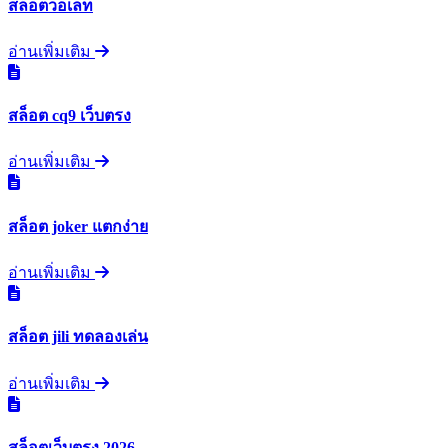
สล็อตวอเลท
อ่านเพิ่มเติม
สล็อต cq9 เว็บตรง
อ่านเพิ่มเติม
สล็อต joker แตกง่าย
อ่านเพิ่มเติม
สล็อต jili ทดลองเล่น
อ่านเพิ่มเติม
สล็อตเว็บตรง 2026