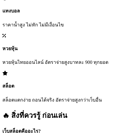
แทงบอล
ราคาน้ำสูง ไม่หัก ไม่มีเงื่อนไข
หวยหุ้น
หวยหุ้นไทยออนไลน์ อัตราจ่ายสูงบาทละ 900 ทุกยอด
สล็อต
สล็อตแตกง่าย ถอนได้จริง อัตราจ่ายสูงกว่าเว็บอื่น
🔥 สิ่งที่ควรรู้
ก่อนเล่น
เว็บสล็อตคืออะไร?