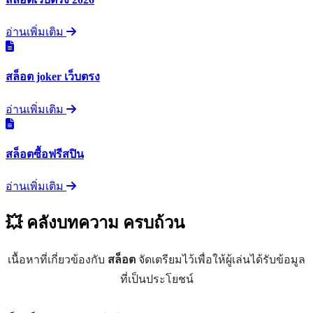
อ่านเพิ่มเติม
สล็อต joker เว็บตรง
อ่านเพิ่มเติม
สล็อตซื้อฟรีสปิน
อ่านเพิ่มเติม
💥 คลังบทความ
ครบถ้วน
เนื้อหาที่เกี่ยวข้องกับ
สล็อต
จัดเตรียมไว้เพื่อให้ผู้เล่นได้รับข้อมูล
ที่เป็นประโยชน์