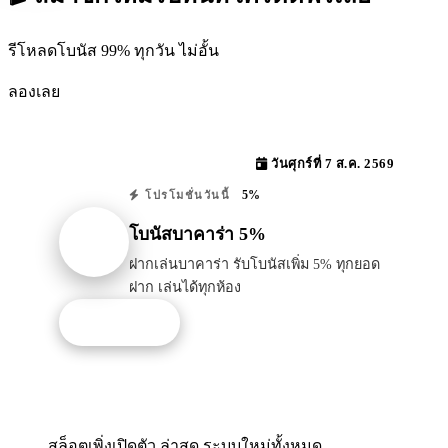
รีโหลดโบนัส 99% ทุกวัน ไม่อั้น
ลองเลย
วันศุกร์ที่ 7 ส.ค. 2569
5%
โปรโมชั่นวันนี้
โบนัสบาคาร่า 5%
ฝากเล่นบาคาร่า รับโบนัสเพิ่ม 5% ทุกยอด
ฝาก เล่นได้ทุกห้อง
รับโปรนี้
สล็อตเพิ่งเปิดตัว ล่าสุด ระบบใหม่ทั้งหมด