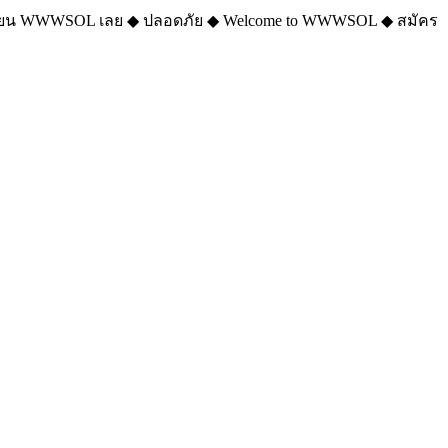
เบียน WWWSOL เลย ◆ ปลอดภัย ◆ Welcome to WWWSOL ◆ สมัคร