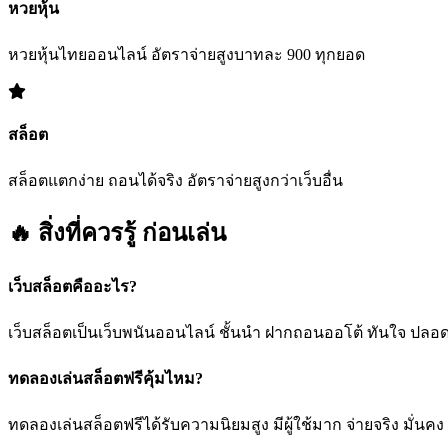
หวยหุ้น
หวยหุ้นไทยออนไลน์ อัตราจ่ายสูงบาทละ 900 ทุกยอด
สล็อต
สล็อตแตกง่าย ถอนได้จริง อัตราจ่ายสูงกว่าเว็บอื่น
🔥 สิ่งที่ควรรู้
ก่อนเล่น
เว็บสล็อตคืออะไร?
เว็บสล็อตเป็นเว็บพนันออนไลน์ ชั้นนำ ฝากถอนออโต้ ทันใจ ปล
ทดลองเล่นสล็อตฟรีคุ้มไหม?
ทดลองเล่นสล็อตฟรีได้รับความนิยมสูง มีผู้ใช้มาก จ่ายจริง มั่นคง