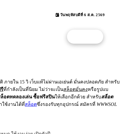
วันพฤหัสบดีที่ 6 ส.ค. 2569
รับโปรนี้
ิ ภายใน 15 วิ เว็บแท้ไม่ผ่านเอเย่นต์ มั่นคงปลอดภัย สำหรับ
รี
ที่กำลังเป็นที่นิยม ไม่ว่าจะเป็น
สล็อตมั่นคง
หรือรูปแบ
ล็อตทดลองเล่น ซื้อฟรีสปิน
ให้เลือกอีกด้วย สำหรับ
สล็อต
้าใช้งานได้ที่
สล็อต
ซึ่งรองรับทุกอุปกรณ์ สมัครที่
WWWSOL
มด ใช้งานง่าย เปิดตัวปี