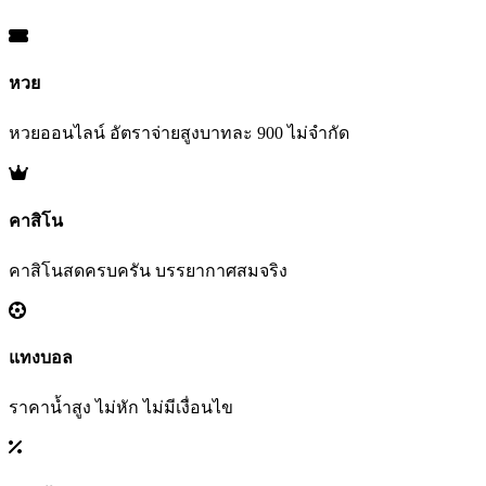
หวย
หวยออนไลน์ อัตราจ่ายสูงบาทละ 900 ไม่จำกัด
คาสิโน
คาสิโนสดครบครัน บรรยากาศสมจริง
แทงบอล
ราคาน้ำสูง ไม่หัก ไม่มีเงื่อนไข