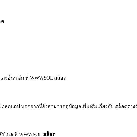
อต
 และอื่นๆ อีก ที่ WWWSOL สล็อต
งโหลดแอป นอกจากนี้ยังสามารถดูข้อมูลเพิ่มเติมเกี่ยวกับ สล็อตรางวั
รั่วไหล ที่ WWWSOL
สล็อต