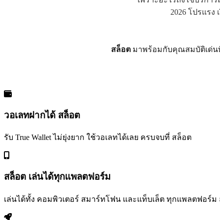
2026 โปรแรง เ
สล็อต
มาพร้อมกับคุณสมบัติเด่นที
วอเลทฝากได้ สล็อต
รับ True Wallet ไม่ยุ่งยาก ใช้วอเลทได้เลย ครบจบที่ สล็อต
สล็อต เล่นได้ทุกแพลตฟอร์ม
เล่นได้ทั้ง คอมพิวเตอร์ สมาร์ทโฟน และแท็บเล็ต ทุกแพลตฟอร์ม 