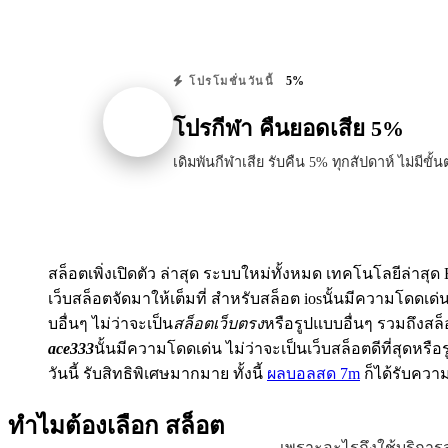
5%
โปรโมชั่นวันนี้
โปรกีฬา คืนยอดเสีย 5%
เดิมพันกีฬาเสีย รับคืน 5% ทุกสัปดาห์ ไม่มีขั้น
สล็อตเพิ่งเปิดตัว ล่าสุด ระบบใหม่ทั้งหมด เทคโนโลยีล่าสุด
เว็บสล็อตจัดมาให้เต็มที่ สำหรับสล็อต iosนั้นมีความโดดเด่
บอื่นๆ ไม่ว่าจะเป็น
สล็อตเว็บตรง
หรือรูปแบบอื่นๆ รวมถึงสล็
ace333
นั้นมีความโดดเด่น ไม่ว่าจะเป็นเว็บสล็อตดีที่สุดหร
วันนี้ รับสิทธิพิเศษมากมาย ทั้งนี้
ผลบอลสด 7m
ก็ได้รับความ
ทำไมต้องเลือก
สล็อต
เพราะอะไรถึงใช้บริการส