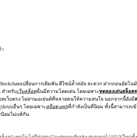
ต่ำ
 Blockchainเปลี่ยนการเดิมพัน ดีไซน์ล้ำสมัย สะดวก ฝากถอนอัตโนมัต
น สำหรับ
เว็บสล็อต
นั้นมีความโดดเด่น โดยเฉพาะ
ทดลองเล่นสล็อตฟ
อตเว็บตรง ไม่ผ่านเอเย่นต์ที่หลายคนให้ความสนใจ นอกจากนี้ยังมี
ส
ือรูปแบบอื่นๆ โดยเฉพาะ
สล็อต amb
ที่กำลังเป็นที่นิยม ทั้งนี้สามารถเข
นิยมไม่แพ้กัน
ล็อต? เทคโนโลยีล่าสุด Cloudยกระดับประสบการณ์ UI/UXใหม่ทั้งห