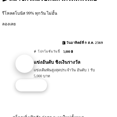
รีโหลดโบนัส 99% ทุกวัน ไม่อั้น
ลองเลย
วันอาทิตย์ที่ 9 ส.ค. 2569
5,000 ฿
โปรโมชั่นวันนี้
แข่งอันดับ ชิงเงินรางวัล
แข่งเดิมพันสูงสุดประจำวัน อันดับ 1 รับ
5,000 บาท
รับโปรนี้