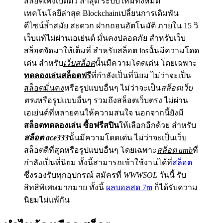
สล็อตเพิ่งเปิดตัว ล่าสุด ระบบใหม่ทั้งหมด
เทคโนโลยีล่าสุด Blockchainเปลี่ยนการเดิมพัน
ดีไซน์ล้ำสมัย สะดวก ฝากถอนอัตโนมัติ ภายใน 15 วิ
เว็บแท้ไม่ผ่านเอเย่นต์ มั่นคงปลอดภัย สำหรับเว็บ
สล็อตจัดมาให้เต็มที่ สำหรับสล็อต iosนั้นมีความโดด
เด่น สำหรับ
เว็บสล็อต
นั้นมีความโดดเด่น โดยเฉพาะ
ทดลองเล่นสล็อตฟรี
ที่กำลังเป็นที่นิยม ไม่ว่าจะเป็น
สล็อตมั่นคง
หรือรูปแบบอื่นๆ ไม่ว่าจะเป็น
สล็อตเว็บ
ตรง
หรือรูปแบบอื่นๆ รวมถึงสล็อตเว็บตรง ไม่ผ่าน
เอเย่นต์ที่หลายคนให้ความสนใจ นอกจากนี้ยังมี
สล็อตทดลองเล่น ซื้อฟรีสปิน
ให้เลือกอีกด้วย สำหรับ
สล็อต ace333
นั้นมีความโดดเด่น ไม่ว่าจะเป็นเว็บ
สล็อตดีที่สุดหรือรูปแบบอื่นๆ โดยเฉพาะ
สล็อต amb
ที่
กำลังเป็นที่นิยม ทั้งนี้สามารถเข้าใช้งานได้ที่
สล็อต
ซึ่งรองรับทุกอุปกรณ์ สมัครที่
WWWSOL
วันนี้ รับ
สิทธิพิเศษมากมาย ทั้งนี้
ผลบอลสด 7m
ก็ได้รับความ
นิยมไม่แพ้กัน