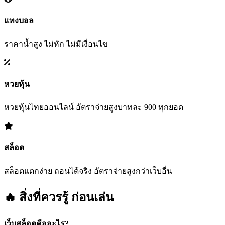
แทงบอล
ราคาน้ำสูง ไม่หัก ไม่มีเงื่อนไข
หวยหุ้น
หวยหุ้นไทยออนไลน์ อัตราจ่ายสูงบาทละ 900 ทุกยอด
สล็อต
สล็อตแตกง่าย ถอนได้จริง อัตราจ่ายสูงกว่าเว็บอื่น
🔥 สิ่งที่ควรรู้
ก่อนเล่น
เว็บสล็อตคืออะไร?