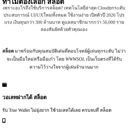
ทำไมต้องเลือก
สล็อต
เพราะอะไรถึงใช้บริการสล็อต? เทคโนโลยีล่าสุด Cloudยกระดับ
ประสบการณ์ UI/UXใหม่ทั้งหมด ใช้งานง่าย เปิดตัวปี 2026 โปร
แรง เงินทุนกว่า 300 ล้านบาท ดูแลสมาชิกมากกว่า 50,000 ราย
ลองสัมผัสด้วยตัวคุณเอง
สล็อต
มาพร้อมกับคุณสมบัติเด่นที่ตอบโจทย์ผู้เล่นทุกระดับ ไม่ว่า
จะเป็นมือใหม่หรือมือเก๋า โดย
WWWSOL
เป็นเว็บตรงที่ได้รับ
ความไว้วางใจจากผู้เล่นจำนวนมาก
วอเลทฝากได้ สล็อต
รับ True Wallet ไม่ยุ่งยาก ใช้วอเลทได้เลย ครบจบที่ สล็อต