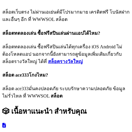
สล็อตเว็บตรง ไม่ผ่านเอเย่นต์มีโปรมากมาย เครดิตฟรี โบนัสฝาก
และอื่นๆ อีก ที่ WWWSOL สล็อต
สล็อตทดลองเล่น ซื้อฟรีสปินเล่นผ่านแอปได้ไหม?
สล็อตทดลองเล่น ซื้อฟรีสปินเล่นได้ทุกเครื่อง iOS Android ไม่
ต้องโหลดแอป นอกจากนี้ยังสามารถดูข้อมูลเพิ่มเติมเกี่ยวกับ
สล็อตรางวัลใหญ่ ได้ที่
สล็อตรางวัลใหญ่
สล็อต ace333โกงไหม?
สล็อต ace333มั่นคงปลอดภัย ระบบรักษาความปลอดภัย ข้อมูล
ไม่รั่วไหล ที่ WWWSOL
สล็อต
🎲 เนื้อหาแนะนำ
สำหรับคุณ