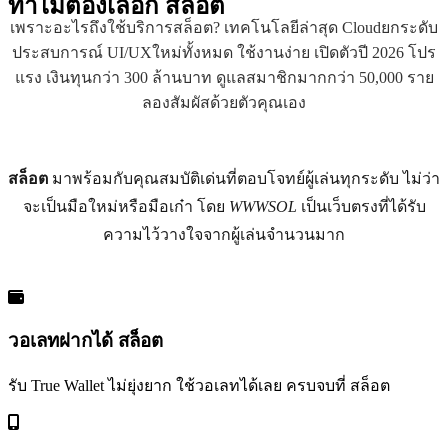
ทำไมต้องเลือก
สล็อต
เพราะอะไรถึงใช้บริการสล็อต? เทคโนโลยีล่าสุด Cloudยกระดับ
ประสบการณ์ UI/UXใหม่ทั้งหมด ใช้งานง่าย เปิดตัวปี 2026 โปร
แรง เงินทุนกว่า 300 ล้านบาท ดูแลสมาชิกมากกว่า 50,000 ราย
ลองสัมผัสด้วยตัวคุณเอง
สล็อต
มาพร้อมกับคุณสมบัติเด่นที่ตอบโจทย์ผู้เล่นทุกระดับ ไม่ว่า
จะเป็นมือใหม่หรือมือเก๋า โดย
WWWSOL
เป็นเว็บตรงที่ได้รับ
ความไว้วางใจจากผู้เล่นจำนวนมาก
วอเลทฝากได้ สล็อต
รับ True Wallet ไม่ยุ่งยาก ใช้วอเลทได้เลย ครบจบที่ สล็อต