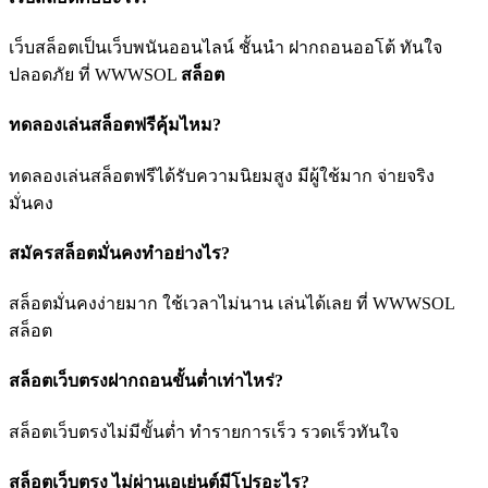
เว็บสล็อตเป็นเว็บพนันออนไลน์ ชั้นนำ ฝากถอนออโต้ ทันใจ
ปลอดภัย ที่ WWWSOL
สล็อต
ทดลองเล่นสล็อตฟรีคุ้มไหม?
ทดลองเล่นสล็อตฟรีได้รับความนิยมสูง มีผู้ใช้มาก จ่ายจริง
มั่นคง
สมัครสล็อตมั่นคงทำอย่างไร?
สล็อตมั่นคงง่ายมาก ใช้เวลาไม่นาน เล่นได้เลย ที่ WWWSOL
สล็อต
สล็อตเว็บตรงฝากถอนขั้นต่ำเท่าไหร่?
สล็อตเว็บตรงไม่มีขั้นต่ำ ทำรายการเร็ว รวดเร็วทันใจ
สล็อตเว็บตรง ไม่ผ่านเอเย่นต์มีโปรอะไร?