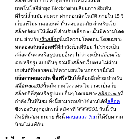
สล็อตเพิ่งเปิดตัว ล่าสุด ระบบใหม่ทั้งหมด
เทคโนโลยีล่าสุด Blockchainเปลี่ยนการเดิมพัน
ดีไซน์ล้ำสมัย สะดวก ฝากถอนอัตโนมัติ ภายใน 15 วิ
เว็บแท้ไม่ผ่านเอเย่นต์ มั่นคงปลอดภัย สำหรับเว็บ
สล็อตจัดมาให้เต็มที่ สำหรับสล็อต iosนั้นมีความโดด
เด่น สำหรับ
เว็บสล็อต
นั้นมีความโดดเด่น โดยเฉพาะ
ทดลองเล่นสล็อตฟรี
ที่กำลังเป็นที่นิยม ไม่ว่าจะเป็น
สล็อตมั่นคง
หรือรูปแบบอื่นๆ ไม่ว่าจะเป็น
สล็อตเว็บ
ตรง
หรือรูปแบบอื่นๆ รวมถึงสล็อตเว็บตรง ไม่ผ่าน
เอเย่นต์ที่หลายคนให้ความสนใจ นอกจากนี้ยังมี
สล็อตทดลองเล่น ซื้อฟรีสปิน
ให้เลือกอีกด้วย สำหรับ
สล็อต ace333
นั้นมีความโดดเด่น ไม่ว่าจะเป็นเว็บ
สล็อตดีที่สุดหรือรูปแบบอื่นๆ โดยเฉพาะ
สล็อต amb
ที่
กำลังเป็นที่นิยม ทั้งนี้สามารถเข้าใช้งานได้ที่
สล็อต
ซึ่งรองรับทุกอุปกรณ์ สมัครที่
WWWSOL
วันนี้ รับ
สิทธิพิเศษมากมาย ทั้งนี้
ผลบอลสด 7m
ก็ได้รับความ
นิยมไม่แพ้กัน