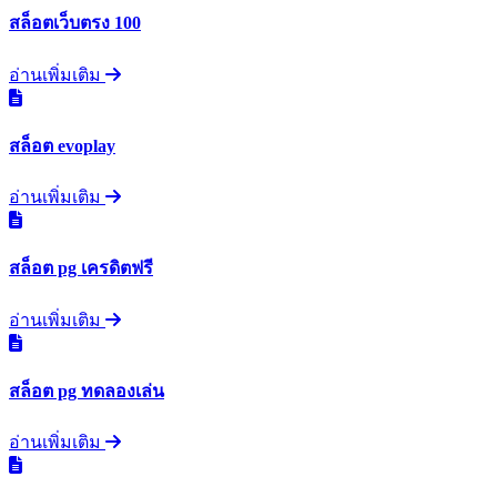
สล็อตเว็บตรง 100
อ่านเพิ่มเติม
สล็อต evoplay
อ่านเพิ่มเติม
สล็อต pg เครดิตฟรี
อ่านเพิ่มเติม
สล็อต pg ทดลองเล่น
อ่านเพิ่มเติม