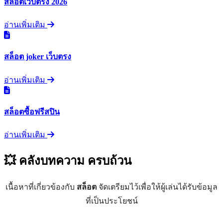
สล็อตเว็บตรง 2026
อ่านเพิ่มเติม
สล็อต joker เว็บตรง
อ่านเพิ่มเติม
สล็อตซื้อฟรีสปิน
อ่านเพิ่มเติม
💥 คลังบทความ
ครบถ้วน
เนื้อหาที่เกี่ยวข้องกับ
สล็อต
จัดเตรียมไว้เพื่อให้ผู้เล่นได้รับข้อมูล
ที่เป็นประโยชน์