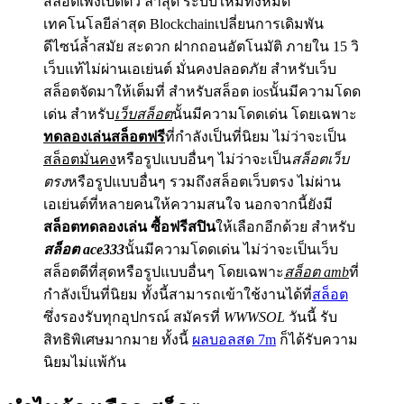
สล็อตเพิ่งเปิดตัว ล่าสุด ระบบใหม่ทั้งหมด
เทคโนโลยีล่าสุด Blockchainเปลี่ยนการเดิมพัน
ดีไซน์ล้ำสมัย สะดวก ฝากถอนอัตโนมัติ ภายใน 15 วิ
เว็บแท้ไม่ผ่านเอเย่นต์ มั่นคงปลอดภัย สำหรับเว็บ
สล็อตจัดมาให้เต็มที่ สำหรับสล็อต iosนั้นมีความโดด
เด่น สำหรับ
เว็บสล็อต
นั้นมีความโดดเด่น โดยเฉพาะ
ทดลองเล่นสล็อตฟรี
ที่กำลังเป็นที่นิยม ไม่ว่าจะเป็น
สล็อตมั่นคง
หรือรูปแบบอื่นๆ ไม่ว่าจะเป็น
สล็อตเว็บ
ตรง
หรือรูปแบบอื่นๆ รวมถึงสล็อตเว็บตรง ไม่ผ่าน
เอเย่นต์ที่หลายคนให้ความสนใจ นอกจากนี้ยังมี
สล็อตทดลองเล่น ซื้อฟรีสปิน
ให้เลือกอีกด้วย สำหรับ
สล็อต ace333
นั้นมีความโดดเด่น ไม่ว่าจะเป็นเว็บ
สล็อตดีที่สุดหรือรูปแบบอื่นๆ โดยเฉพาะ
สล็อต amb
ที่
กำลังเป็นที่นิยม ทั้งนี้สามารถเข้าใช้งานได้ที่
สล็อต
ซึ่งรองรับทุกอุปกรณ์ สมัครที่
WWWSOL
วันนี้ รับ
สิทธิพิเศษมากมาย ทั้งนี้
ผลบอลสด 7m
ก็ได้รับความ
นิยมไม่แพ้กัน