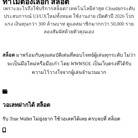
ทำไมต้องเลือก
สล็อต
เพราะอะไรถึงใช้บริการสล็อต? เทคโนโลยีล่าสุด Cloudยกระดับ
ประสบการณ์ UI/UXใหม่ทั้งหมด ใช้งานง่าย เปิดตัวปี 2026 โปร
แรง เงินทุนกว่า 300 ล้านบาท ดูแลสมาชิกมากกว่า 50,000 ราย
ลองสัมผัสด้วยตัวคุณเอง
สล็อต
มาพร้อมกับคุณสมบัติเด่นที่ตอบโจทย์ผู้เล่นทุกระดับ ไม่ว่า
จะเป็นมือใหม่หรือมือเก๋า โดย
WWWSOL
เป็นเว็บตรงที่ได้รับ
ความไว้วางใจจากผู้เล่นจำนวนมาก
วอเลทฝากได้ สล็อต
รับ True Wallet ไม่ยุ่งยาก ใช้วอเลทได้เลย ครบจบที่ สล็อต