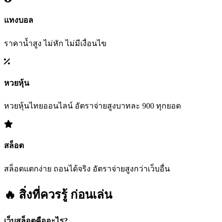
แทงบอล
ราคาน้ำสูง ไม่หัก ไม่มีเงื่อนไข
หวยหุ้น
หวยหุ้นไทยออนไลน์ อัตราจ่ายสูงบาทละ 900 ทุกยอด
สล็อต
สล็อตแตกง่าย ถอนได้จริง อัตราจ่ายสูงกว่าเว็บอื่น
🔥 สิ่งที่ควรรู้
ก่อนเล่น
เว็บสล็อตคืออะไร?