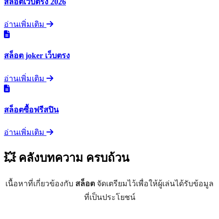
สล็อตเว็บตรง 2026
อ่านเพิ่มเติม
สล็อต joker เว็บตรง
อ่านเพิ่มเติม
สล็อตซื้อฟรีสปิน
อ่านเพิ่มเติม
💥 คลังบทความ
ครบถ้วน
เนื้อหาที่เกี่ยวข้องกับ
สล็อต
จัดเตรียมไว้เพื่อให้ผู้เล่นได้รับข้อมูล
ที่เป็นประโยชน์