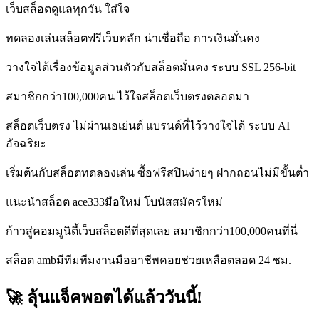
เว็บสล็อตดูแลทุกวัน ใส่ใจ
ทดลองเล่นสล็อตฟรีเว็บหลัก น่าเชื่อถือ การเงินมั่นคง
วางใจได้เรื่องข้อมูลส่วนตัวกับสล็อตมั่นคง ระบบ SSL 256-bit
สมาชิกกว่า100,000คน ไว้ใจสล็อตเว็บตรงตลอดมา
สล็อตเว็บตรง ไม่ผ่านเอเย่นต์ แบรนด์ที่ไว้วางใจได้ ระบบ AI
อัจฉริยะ
เริ่มต้นกับสล็อตทดลองเล่น ซื้อฟรีสปินง่ายๆ ฝากถอนไม่มีขั้นต่ำ
แนะนำสล็อต ace333มือใหม่ โบนัสสมัครใหม่
ก้าวสู่คอมมูนิตี้เว็บสล็อตดีที่สุดเลย สมาชิกกว่า100,000คนที่นี่
สล็อต ambมีทีมทีมงานมืออาชีพคอยช่วยเหลือตลอด 24 ชม.
🚀 ลุ้นแจ็คพอตได้แล้ววันนี้!