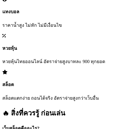
แทงบอล
ราคาน้ำสูง ไม่หัก ไม่มีเงื่อนไข
หวยหุ้น
หวยหุ้นไทยออนไลน์ อัตราจ่ายสูงบาทละ 900 ทุกยอด
สล็อต
สล็อตแตกง่าย ถอนได้จริง อัตราจ่ายสูงกว่าเว็บอื่น
🔥 สิ่งที่ควรรู้
ก่อนเล่น
เว็บสล็อตคืออะไร?