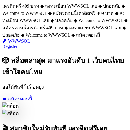
เครดิตฟรี 409 บาท ◆ ลงทะเบียน WWWSOL เลย ◆ ปลอดภัย ◆
Welcome to WWWSOL ◆ สมัครตอนนี้
เครดิตฟรี 409 บาท ◆ ลง
ทะเบียน WWWSOL เลย ◆ ปลอดภัย ◆ Welcome to WWWSOL ◆
สมัครตอนนี้
เครดิตฟรี 409 บาท ◆ ลงทะเบียน WWWSOL เลย ◆
ปลอดภัย ◆ Welcome to WWWSOL ◆ สมัครตอนนี้
🎵 WWWSOL
Register
🎲 สล็อตล่าสุด มาแรงอันดับ 1 เว็บคนไทย
เข้าใจคนไทย
ออโต้ทันที ไม่ล็อคยูส
👑 สมัครตอนนี้
🎬 สมาชิกใหม่รับทันที เครดิตฟรีเลย