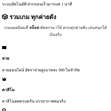
ระบบอัตโนมัติ ฝากถอนเร็วมากแค่ 1 นาที
🎲 รวมเกม
ทุกค่ายดัง
เกมยอดนิยมที่
สล็อต
คัดสรรมาให้ ครบทุกค่ายดัง เล่นสนุกได้
เงินจริง
หวย
หวยออนไลน์ อัตราจ่ายสูงบาทละ 900 ไม่จำกัด
คาสิโน
คาสิโนสดครบครัน บรรยากาศสมจริง