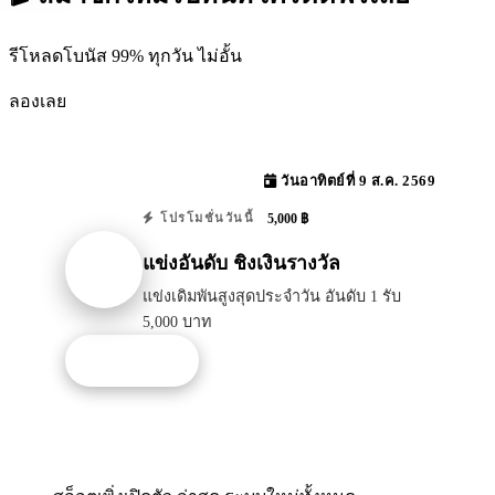
รีโหลดโบนัส 99% ทุกวัน ไม่อั้น
ลองเลย
วันอาทิตย์ที่ 9 ส.ค. 2569
5,000 ฿
โปรโมชั่นวันนี้
แข่งอันดับ ชิงเงินรางวัล
แข่งเดิมพันสูงสุดประจำวัน อันดับ 1 รับ
5,000 บาท
รับโปรนี้