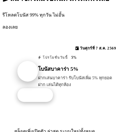
รีโหลดโบนัส 99% ทุกวัน ไม่อั้น
ลองเลย
วันศุกร์ที่ 7 ส.ค. 2569
5%
โปรโมชั่นวันนี้
โบนัสบาคาร่า 5%
ฝากเล่นบาคาร่า รับโบนัสเพิ่ม 5% ทุกยอด
ฝาก เล่นได้ทุกห้อง
รับโปรนี้
สล็อตเพิ่งเปิดตัว ล่าสุด ระบบใหม่ทั้งหมด