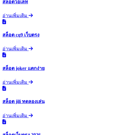
สล็อตวอเลท
อ่านเพิ่มเติม
สล็อต cq9 เว็บตรง
อ่านเพิ่มเติม
สล็อต joker แตกง่าย
อ่านเพิ่มเติม
สล็อต jili ทดลองเล่น
อ่านเพิ่มเติม
สล็อตเว็บตรง 2026