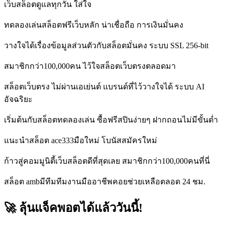
เว็บสล็อตดูแลทุกวัน ใส่ใจ
ทดลองเล่นสล็อตฟรีเว็บหลัก น่าเชื่อถือ การเงินมั่นคง
วางใจได้เรื่องข้อมูลส่วนตัวกับสล็อตมั่นคง ระบบ SSL 256-bit
สมาชิกกว่า100,000คน ไว้ใจสล็อตเว็บตรงตลอดมา
สล็อตเว็บตรง ไม่ผ่านเอเย่นต์ แบรนด์ที่ไว้วางใจได้ ระบบ AI
อัจฉริยะ
เริ่มต้นกับสล็อตทดลองเล่น ซื้อฟรีสปินง่ายๆ ฝากถอนไม่มีขั้นต่ำ
แนะนำสล็อต ace333มือใหม่ โบนัสสมัครใหม่
ก้าวสู่คอมมูนิตี้เว็บสล็อตดีที่สุดเลย สมาชิกกว่า100,000คนที่นี่
สล็อต ambมีทีมทีมงานมืออาชีพคอยช่วยเหลือตลอด 24 ชม.
🚀 ลุ้นแจ็คพอตได้แล้ววันนี้!