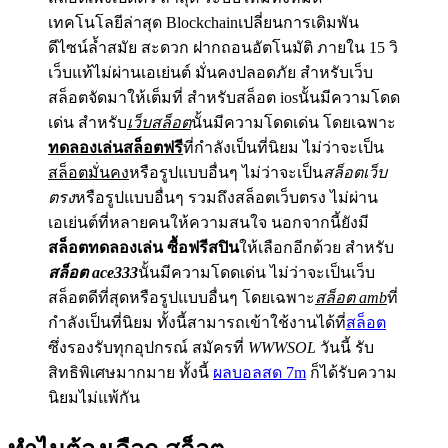
เทคโนโลยีล่าสุด Blockchainเปลี่ยนการเดิมพัน
ดีไซน์ล้ำสมัย สะดวก ฝากถอนอัตโนมัติ ภายใน 15 วิ
เว็บแท้ไม่ผ่านเอเย่นต์ มั่นคงปลอดภัย สำหรับเว็บ
สล็อตจัดมาให้เต็มที่ สำหรับสล็อต iosนั้นมีความโดด
เด่น สำหรับ
เว็บสล็อต
นั้นมีความโดดเด่น โดยเฉพาะ
ทดลองเล่นสล็อตฟรี
ที่กำลังเป็นที่นิยม ไม่ว่าจะเป็น
สล็อตมั่นคง
หรือรูปแบบอื่นๆ ไม่ว่าจะเป็น
สล็อตเว็บ
ตรง
หรือรูปแบบอื่นๆ รวมถึงสล็อตเว็บตรง ไม่ผ่าน
เอเย่นต์ที่หลายคนให้ความสนใจ นอกจากนี้ยังมี
สล็อตทดลองเล่น ซื้อฟรีสปิน
ให้เลือกอีกด้วย สำหรับ
สล็อต ace333
นั้นมีความโดดเด่น ไม่ว่าจะเป็นเว็บ
สล็อตดีที่สุดหรือรูปแบบอื่นๆ โดยเฉพาะ
สล็อต amb
ที่
กำลังเป็นที่นิยม ทั้งนี้สามารถเข้าใช้งานได้ที่
สล็อต
ซึ่งรองรับทุกอุปกรณ์ สมัครที่
WWWSOL
วันนี้ รับ
สิทธิพิเศษมากมาย ทั้งนี้
ผลบอลสด 7m
ก็ได้รับความ
นิยมไม่แพ้กัน