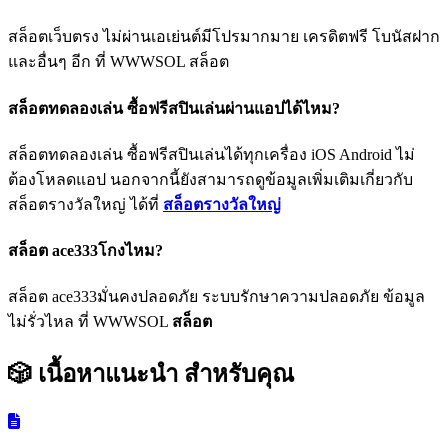
สล็อตเว็บตรง ไม่ผ่านเอเย่นต์มีโปรมากมาย เครดิตฟรี โบนัสฝาก
และอื่นๆ อีก ที่ WWWSOL สล็อต
สล็อตทดลองเล่น ซื้อฟรีสปินเล่นผ่านแอปได้ไหม?
สล็อตทดลองเล่น ซื้อฟรีสปินเล่นได้ทุกเครื่อง iOS Android ไม่
ต้องโหลดแอป นอกจากนี้ยังสามารถดูข้อมูลเพิ่มเติมเกี่ยวกับ
สล็อตรางวัลใหญ่ ได้ที่
สล็อตรางวัลใหญ่
สล็อต ace333โกงไหม?
สล็อต ace333มั่นคงปลอดภัย ระบบรักษาความปลอดภัย ข้อมูล
ไม่รั่วไหล ที่ WWWSOL
สล็อต
🎲 เนื้อหาแนะนำ
สำหรับคุณ