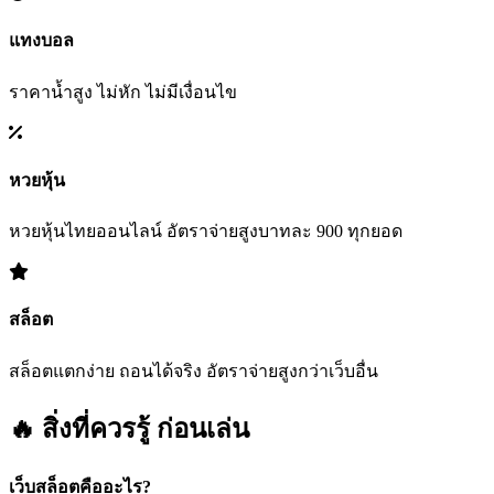
แทงบอล
ราคาน้ำสูง ไม่หัก ไม่มีเงื่อนไข
หวยหุ้น
หวยหุ้นไทยออนไลน์ อัตราจ่ายสูงบาทละ 900 ทุกยอด
สล็อต
สล็อตแตกง่าย ถอนได้จริง อัตราจ่ายสูงกว่าเว็บอื่น
🔥 สิ่งที่ควรรู้
ก่อนเล่น
เว็บสล็อตคืออะไร?