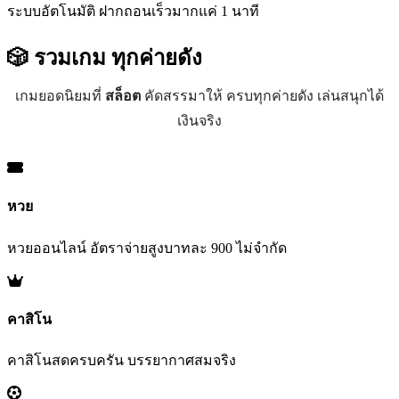
ระบบอัตโนมัติ ฝากถอนเร็วมากแค่ 1 นาที
🎲 รวมเกม
ทุกค่ายดัง
เกมยอดนิยมที่
สล็อต
คัดสรรมาให้ ครบทุกค่ายดัง เล่นสนุกได้
เงินจริง
หวย
หวยออนไลน์ อัตราจ่ายสูงบาทละ 900 ไม่จำกัด
คาสิโน
คาสิโนสดครบครัน บรรยากาศสมจริง