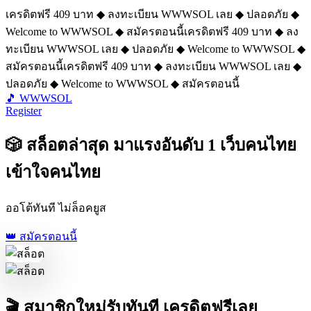
เครดิตฟรี 409 บาท ◆ ลงทะเบียน WWWSOL เลย ◆ ปลอดภัย ◆
Welcome to WWWSOL ◆ สมัครตอนนี้
เครดิตฟรี 409 บาท ◆ ลง
ทะเบียน WWWSOL เลย ◆ ปลอดภัย ◆ Welcome to WWWSOL ◆
สมัครตอนนี้
เครดิตฟรี 409 บาท ◆ ลงทะเบียน WWWSOL เลย ◆
ปลอดภัย ◆ Welcome to WWWSOL ◆ สมัครตอนนี้
🎵 WWWSOL
Register
🎲 สล็อตล่าสุด มาแรงอันดับ 1 เว็บคนไทย
เข้าใจคนไทย
ออโต้ทันที ไม่ล็อคยูส
👑 สมัครตอนนี้
🎬 สมาชิกใหม่รับทันที เครดิตฟรีเลย