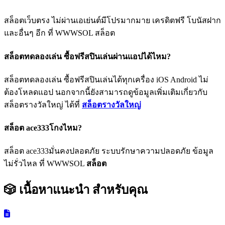
สล็อตเว็บตรง ไม่ผ่านเอเย่นต์มีโปรมากมาย เครดิตฟรี โบนัสฝาก
และอื่นๆ อีก ที่ WWWSOL สล็อต
สล็อตทดลองเล่น ซื้อฟรีสปินเล่นผ่านแอปได้ไหม?
สล็อตทดลองเล่น ซื้อฟรีสปินเล่นได้ทุกเครื่อง iOS Android ไม่
ต้องโหลดแอป นอกจากนี้ยังสามารถดูข้อมูลเพิ่มเติมเกี่ยวกับ
สล็อตรางวัลใหญ่ ได้ที่
สล็อตรางวัลใหญ่
สล็อต ace333โกงไหม?
สล็อต ace333มั่นคงปลอดภัย ระบบรักษาความปลอดภัย ข้อมูล
ไม่รั่วไหล ที่ WWWSOL
สล็อต
🎲 เนื้อหาแนะนำ
สำหรับคุณ