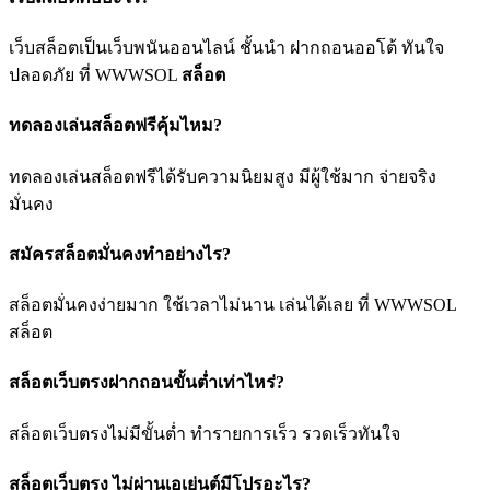
เว็บสล็อตเป็นเว็บพนันออนไลน์ ชั้นนำ ฝากถอนออโต้ ทันใจ
ปลอดภัย ที่ WWWSOL
สล็อต
ทดลองเล่นสล็อตฟรีคุ้มไหม?
ทดลองเล่นสล็อตฟรีได้รับความนิยมสูง มีผู้ใช้มาก จ่ายจริง
มั่นคง
สมัครสล็อตมั่นคงทำอย่างไร?
สล็อตมั่นคงง่ายมาก ใช้เวลาไม่นาน เล่นได้เลย ที่ WWWSOL
สล็อต
สล็อตเว็บตรงฝากถอนขั้นต่ำเท่าไหร่?
สล็อตเว็บตรงไม่มีขั้นต่ำ ทำรายการเร็ว รวดเร็วทันใจ
สล็อตเว็บตรง ไม่ผ่านเอเย่นต์มีโปรอะไร?