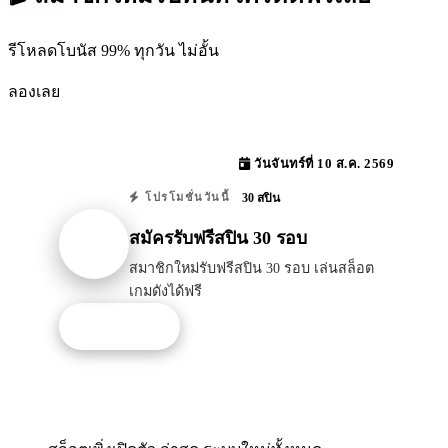
รีโหลดโบนัส 99% ทุกวัน ไม่อั้น
ลองเลย
วันจันทร์ที่ 10 ส.ค. 2569
30 สปิน
โปรโมชั่นวันนี้
สมัครรับฟรีสปิน 30 รอบ
สมาชิกใหม่รับฟรีสปิน 30 รอบ เล่นสล็อต
เกมดังได้ฟรี
รับโปรนี้