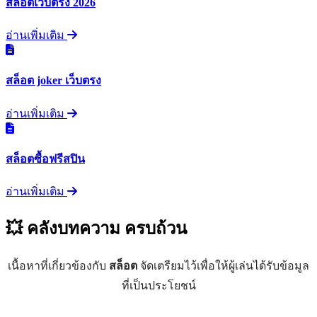
สล็อตเว็บตรง 2026
อ่านเพิ่มเติม
สล็อต joker เว็บตรง
อ่านเพิ่มเติม
สล็อตซื้อฟรีสปิน
อ่านเพิ่มเติม
💥 คลังบทความ
ครบถ้วน
เนื้อหาที่เกี่ยวข้องกับ
สล็อต
จัดเตรียมไว้เพื่อให้ผู้เล่นได้รับข้อมูล
ที่เป็นประโยชน์