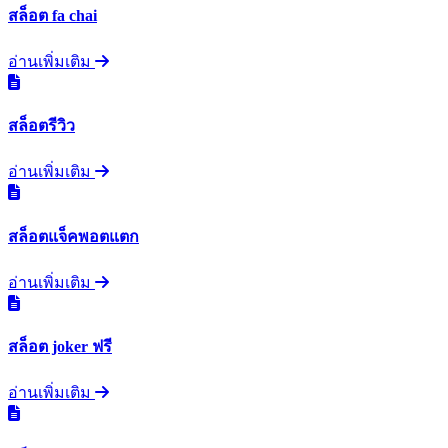
สล็อต fa chai
อ่านเพิ่มเติม
สล็อตรีวิว
อ่านเพิ่มเติม
สล็อตแจ็คพอตแตก
อ่านเพิ่มเติม
สล็อต joker ฟรี
อ่านเพิ่มเติม