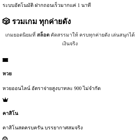
ระบบอัตโนมัติ ฝากถอนเร็วมากแค่ 1 นาที
🎲 รวมเกม
ทุกค่ายดัง
เกมยอดนิยมที่
สล็อต
คัดสรรมาให้ ครบทุกค่ายดัง เล่นสนุกได้
เงินจริง
หวย
หวยออนไลน์ อัตราจ่ายสูงบาทละ 900 ไม่จำกัด
คาสิโน
คาสิโนสดครบครัน บรรยากาศสมจริง