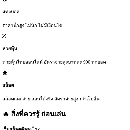
แทงบอล
ราคาน้ำสูง ไม่หัก ไม่มีเงื่อนไข
หวยหุ้น
หวยหุ้นไทยออนไลน์ อัตราจ่ายสูงบาทละ 900 ทุกยอด
สล็อต
สล็อตแตกง่าย ถอนได้จริง อัตราจ่ายสูงกว่าเว็บอื่น
🔥 สิ่งที่ควรรู้
ก่อนเล่น
เว็บสล็อตคืออะไร?