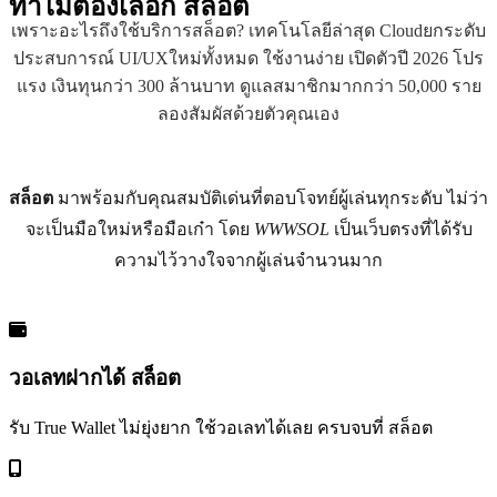
ทำไมต้องเลือก
สล็อต
เพราะอะไรถึงใช้บริการสล็อต? เทคโนโลยีล่าสุด Cloudยกระดับ
ประสบการณ์ UI/UXใหม่ทั้งหมด ใช้งานง่าย เปิดตัวปี 2026 โปร
แรง เงินทุนกว่า 300 ล้านบาท ดูแลสมาชิกมากกว่า 50,000 ราย
ลองสัมผัสด้วยตัวคุณเอง
สล็อต
มาพร้อมกับคุณสมบัติเด่นที่ตอบโจทย์ผู้เล่นทุกระดับ ไม่ว่า
จะเป็นมือใหม่หรือมือเก๋า โดย
WWWSOL
เป็นเว็บตรงที่ได้รับ
ความไว้วางใจจากผู้เล่นจำนวนมาก
วอเลทฝากได้ สล็อต
รับ True Wallet ไม่ยุ่งยาก ใช้วอเลทได้เลย ครบจบที่ สล็อต