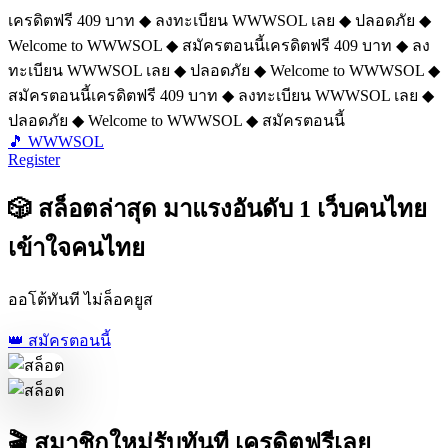
เครดิตฟรี 409 บาท ◆ ลงทะเบียน WWWSOL เลย ◆ ปลอดภัย ◆
Welcome to WWWSOL ◆ สมัครตอนนี้
เครดิตฟรี 409 บาท ◆ ลง
ทะเบียน WWWSOL เลย ◆ ปลอดภัย ◆ Welcome to WWWSOL ◆
สมัครตอนนี้
เครดิตฟรี 409 บาท ◆ ลงทะเบียน WWWSOL เลย ◆
ปลอดภัย ◆ Welcome to WWWSOL ◆ สมัครตอนนี้
🎵 WWWSOL
Register
🎲 สล็อตล่าสุด มาแรงอันดับ 1 เว็บคนไทย
เข้าใจคนไทย
ออโต้ทันที ไม่ล็อคยูส
👑 สมัครตอนนี้
🎬 สมาชิกใหม่รับทันที เครดิตฟรีเลย