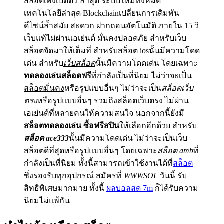
สล็อตเพิ่งเปิดตัว ล่าสุด ระบบใหม่ทั้งหมด
เทคโนโลยีล่าสุด Blockchainเปลี่ยนการเดิมพัน
ดีไซน์ล้ำสมัย สะดวก ฝากถอนอัตโนมัติ ภายใน 15 วิ
เว็บแท้ไม่ผ่านเอเย่นต์ มั่นคงปลอดภัย สำหรับเว็บ
สล็อตจัดมาให้เต็มที่ สำหรับสล็อต iosนั้นมีความโดด
เด่น สำหรับ
เว็บสล็อต
นั้นมีความโดดเด่น โดยเฉพาะ
ทดลองเล่นสล็อตฟรี
ที่กำลังเป็นที่นิยม ไม่ว่าจะเป็น
สล็อตมั่นคง
หรือรูปแบบอื่นๆ ไม่ว่าจะเป็น
สล็อตเว็บ
ตรง
หรือรูปแบบอื่นๆ รวมถึงสล็อตเว็บตรง ไม่ผ่าน
เอเย่นต์ที่หลายคนให้ความสนใจ นอกจากนี้ยังมี
สล็อตทดลองเล่น ซื้อฟรีสปิน
ให้เลือกอีกด้วย สำหรับ
สล็อต ace333
นั้นมีความโดดเด่น ไม่ว่าจะเป็นเว็บ
สล็อตดีที่สุดหรือรูปแบบอื่นๆ โดยเฉพาะ
สล็อต amb
ที่
กำลังเป็นที่นิยม ทั้งนี้สามารถเข้าใช้งานได้ที่
สล็อต
ซึ่งรองรับทุกอุปกรณ์ สมัครที่
WWWSOL
วันนี้ รับ
สิทธิพิเศษมากมาย ทั้งนี้
ผลบอลสด 7m
ก็ได้รับความ
นิยมไม่แพ้กัน