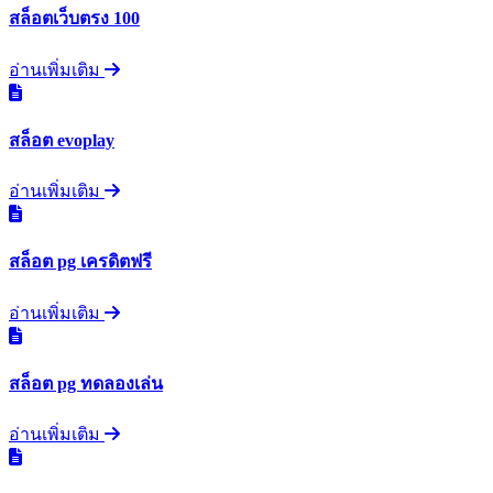
สล็อตเว็บตรง 100
อ่านเพิ่มเติม
สล็อต evoplay
อ่านเพิ่มเติม
สล็อต pg เครดิตฟรี
อ่านเพิ่มเติม
สล็อต pg ทดลองเล่น
อ่านเพิ่มเติม