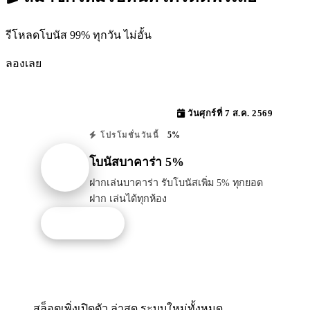
รีโหลดโบนัส 99% ทุกวัน ไม่อั้น
ลองเลย
วันศุกร์ที่ 7 ส.ค. 2569
5%
โปรโมชั่นวันนี้
โบนัสบาคาร่า 5%
ฝากเล่นบาคาร่า รับโบนัสเพิ่ม 5% ทุกยอด
ฝาก เล่นได้ทุกห้อง
รับโปรนี้
สล็อตเพิ่งเปิดตัว ล่าสุด ระบบใหม่ทั้งหมด