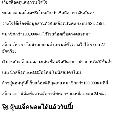
เว็บสล็อตดูแลทุกวัน ใส่ใจ
ทดลองเล่นสล็อตฟรีเว็บหลัก น่าเชื่อถือ การเงินมั่นคง
วางใจได้เรื่องข้อมูลส่วนตัวกับสล็อตมั่นคง ระบบ SSL 256-bit
สมาชิกกว่า100,000คน ไว้ใจสล็อตเว็บตรงตลอดมา
สล็อตเว็บตรง ไม่ผ่านเอเย่นต์ แบรนด์ที่ไว้วางใจได้ ระบบ AI
อัจฉริยะ
เริ่มต้นกับสล็อตทดลองเล่น ซื้อฟรีสปินง่ายๆ ฝากถอนไม่มีขั้นต่ำ
แนะนำสล็อต ace333มือใหม่ โบนัสสมัครใหม่
ก้าวสู่คอมมูนิตี้เว็บสล็อตดีที่สุดเลย สมาชิกกว่า100,000คนที่นี่
สล็อต ambมีทีมทีมงานมืออาชีพคอยช่วยเหลือตลอด 24 ชม.
🚀 ลุ้นแจ็คพอตได้แล้ววันนี้!