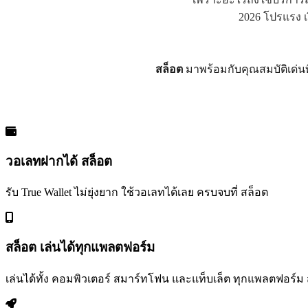
2026 โปรแรง เ
สล็อต
มาพร้อมกับคุณสมบัติเด่นที
วอเลทฝากได้ สล็อต
รับ True Wallet ไม่ยุ่งยาก ใช้วอเลทได้เลย ครบจบที่ สล็อต
สล็อต เล่นได้ทุกแพลตฟอร์ม
เล่นได้ทั้ง คอมพิวเตอร์ สมาร์ทโฟน และแท็บเล็ต ทุกแพลตฟอร์ม 