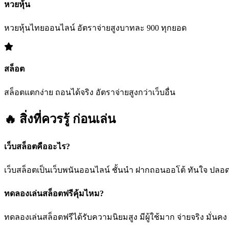
หวยหุ้น
หวยหุ้นไทยออนไลน์ อัตราจ่ายสูงบาทละ 900 ทุกยอด
สล็อต
สล็อตแตกง่าย ถอนได้จริง อัตราจ่ายสูงกว่าเว็บอื่น
🔥 สิ่งที่ควรรู้
ก่อนเล่น
เว็บสล็อตคืออะไร?
เว็บสล็อตเป็นเว็บพนันออนไลน์ ชั้นนำ ฝากถอนออโต้ ทันใจ ปล
ทดลองเล่นสล็อตฟรีคุ้มไหม?
ทดลองเล่นสล็อตฟรีได้รับความนิยมสูง มีผู้ใช้มาก จ่ายจริง มั่นคง