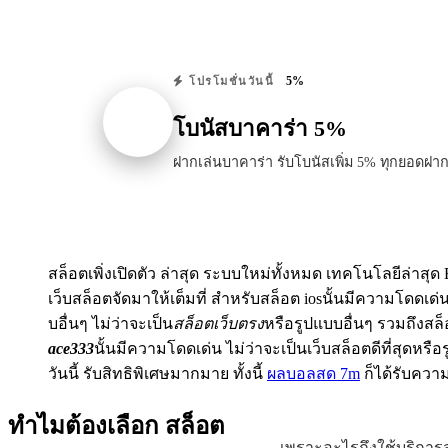
5%
โปรโมชั่นวันนี้
โบนัสบาคาร่า 5%
ฝากเล่นบาคาร่า รับโบนัสเพิ่ม 5% ทุกยอดฝาก 
สล็อตเพิ่งเปิดตัว ล่าสุด ระบบใหม่ทั้งหมด เทคโนโลยีล่าสุด
เว็บสล็อตจัดมาให้เต็มที่ สำหรับสล็อต iosนั้นมีความโดดเด่
บอื่นๆ ไม่ว่าจะเป็น
สล็อตเว็บตรง
หรือรูปแบบอื่นๆ รวมถึงสล็
ace333
นั้นมีความโดดเด่น ไม่ว่าจะเป็นเว็บสล็อตดีที่สุดหร
วันนี้ รับสิทธิพิเศษมากมาย ทั้งนี้
ผลบอลสด 7m
ก็ได้รับความ
ทำไมต้องเลือก
สล็อต
เพราะอะไรถึงใช้บริการส