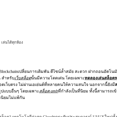
เล่นได้ทุกห้อง
 Blockchainเปลี่ยนการเดิมพัน ดีไซน์ล้ำสมัย สะดวก ฝากถอนอัตโนมัต
น สำหรับ
เว็บสล็อต
นั้นมีความโดดเด่น โดยเฉพาะ
ทดลองเล่นสล็อตฟ
อตเว็บตรง ไม่ผ่านเอเย่นต์ที่หลายคนให้ความสนใจ นอกจากนี้ยังมี
ส
ือรูปแบบอื่นๆ โดยเฉพาะ
สล็อต amb
ที่กำลังเป็นที่นิยม ทั้งนี้สามารถเข
นิยมไม่แพ้กัน
ล็อต? เทคโนโลยีล่าสุด Cloudยกระดับประสบการณ์ UI/UXใหม่ทั้งห