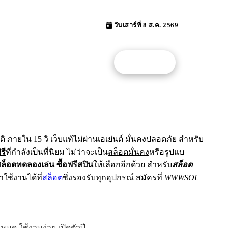
วันเสาร์ที่ 8 ส.ค. 2569
รับโปรนี้
ิ ภายใน 15 วิ เว็บแท้ไม่ผ่านเอเย่นต์ มั่นคงปลอดภัย สำหรับ
รี
ที่กำลังเป็นที่นิยม ไม่ว่าจะเป็น
สล็อตมั่นคง
หรือรูปแบ
ล็อตทดลองเล่น ซื้อฟรีสปิน
ให้เลือกอีกด้วย สำหรับ
สล็อต
้าใช้งานได้ที่
สล็อต
ซึ่งรองรับทุกอุปกรณ์ สมัครที่
WWWSOL
มด ใช้งานง่าย เปิดตัวปี