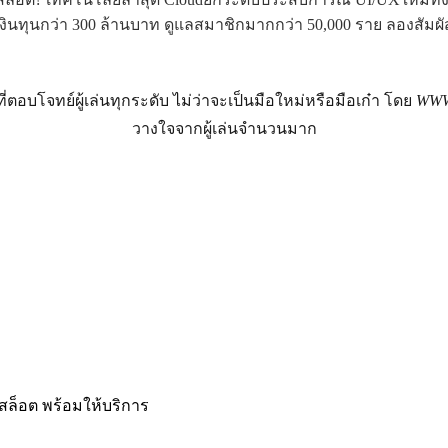
งินทุนกว่า 300 ล้านบาท ดูแลสมาชิกมากกว่า 50,000 ราย ลองสัมผั
่ตอบโจทย์ผู้เล่นทุกระดับ ไม่ว่าจะเป็นมือใหม่หรือมือเก๋า โดย
WW
วางใจจากผู้เล่นจำนวนมาก
สล็อต พร้อมให้บริการ