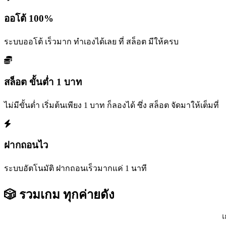
ออโต้ 100%
ระบบออโต้ เร็วมาก ทำเองได้เลย ที่ สล็อต มีให้ครบ
สล็อต ขั้นต่ำ 1 บาท
ไม่มีขั้นต่ำ เริ่มต้นเพียง 1 บาท ก็ลองได้ ซึ่ง สล็อต จัดมาให้เต็มที่
ฝากถอนไว
ระบบอัตโนมัติ ฝากถอนเร็วมากแค่ 1 นาที
🎲 รวมเกม
ทุกค่ายดัง
เ