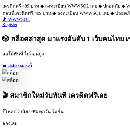
เครดิตฟรี 409 บาท ◆ ลงทะเบียน WWWSOL เลย ◆ ปลอดภัย ◆ W
ตอนนี้
เครดิตฟรี 409 บาท ◆ ลงทะเบียน WWWSOL เลย ◆ ปลอดภ
🎵 WWWSOL
Register
🎲 สล็อตล่าสุด มาแรงอันดับ 1 เว็บคนไทย 
ออโต้ทันที ไม่ล็อคยูส
👑 สมัครตอนนี้
🎬 สมาชิกใหม่รับทันที เครดิตฟรีเลย
รีโหลดโบนัส 99% ทุกวัน ไม่อั้น
ลองเลย