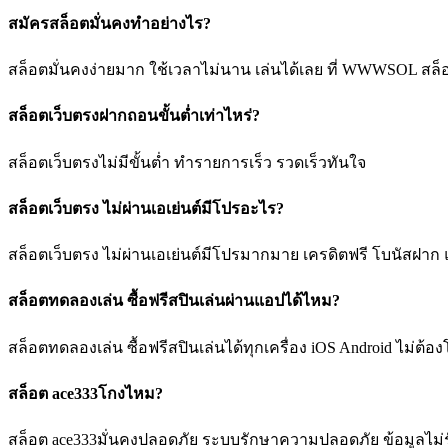
สมัครสล็อตมั่นคงทำอย่างไร?
สล็อตมั่นคงง่ายมาก ใช้เวลาไม่นาน เล่นได้เลย ที่ WWWSOL สล็
สล็อตเว็บตรงฝากถอนขั้นต่ำเท่าไหร่?
สล็อตเว็บตรงไม่มีขั้นต่ำ ทำรายการเร็ว รวดเร็วทันใจ
สล็อตเว็บตรง ไม่ผ่านเอเย่นต์มีโปรอะไร?
สล็อตเว็บตรง ไม่ผ่านเอเย่นต์มีโปรมากมาย เครดิตฟรี โบนัสฝาก
สล็อตทดลองเล่น ซื้อฟรีสปินเล่นผ่านแอปได้ไหม?
สล็อตทดลองเล่น ซื้อฟรีสปินเล่นได้ทุกเครื่อง iOS Android ไม่ต้อ
สล็อต ace333โกงไหม?
สล็อต ace333มั่นคงปลอดภัย ระบบรักษาความปลอดภัย ข้อมูลไม่