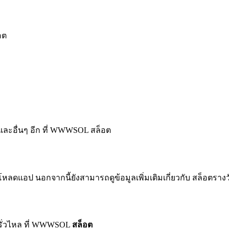
อต
 และอื่นๆ อีก ที่ WWWSOL สล็อต
งโหลดแอป นอกจากนี้ยังสามารถดูข้อมูลเพิ่มเติมเกี่ยวกับ สล็อตรางวั
รั่วไหล ที่ WWWSOL
สล็อต