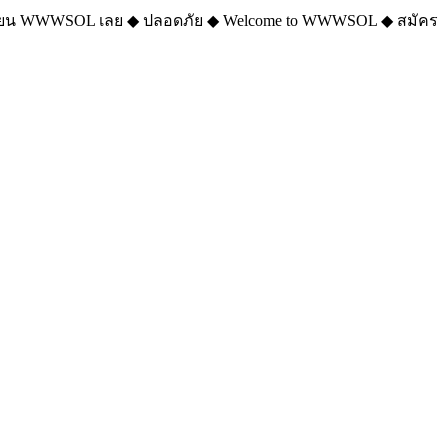
เบียน WWWSOL เลย ◆ ปลอดภัย ◆ Welcome to WWWSOL ◆ สมัคร