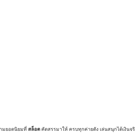
กมยอดนิยมที่
สล็อต
คัดสรรมาให้ ครบทุกค่ายดัง เล่นสนุกได้เงินจร