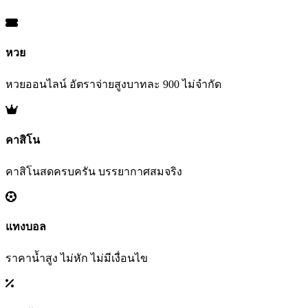
หวย
หวยออนไลน์ อัตราจ่ายสูงบาทละ 900 ไม่จำกัด
คาสิโน
คาสิโนสดครบครัน บรรยากาศสมจริง
แทงบอล
ราคาน้ำสูง ไม่หัก ไม่มีเงื่อนไข