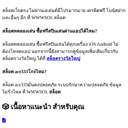
สล็อตเว็บตรง ไม่ผ่านเอเย่นต์มีโปรมากมาย เครดิตฟรี โบนัสฝาก
และอื่นๆ อีก ที่ WWWSOL สล็อต
สล็อตทดลองเล่น ซื้อฟรีสปินเล่นผ่านแอปได้ไหม?
สล็อตทดลองเล่น ซื้อฟรีสปินเล่นได้ทุกเครื่อง iOS Android ไม่
ต้องโหลดแอป นอกจากนี้ยังสามารถดูข้อมูลเพิ่มเติมเกี่ยวกับ
สล็อตรางวัลใหญ่ ได้ที่
สล็อตรางวัลใหญ่
สล็อต ace333โกงไหม?
สล็อต ace333มั่นคงปลอดภัย ระบบรักษาความปลอดภัย ข้อมูล
ไม่รั่วไหล ที่ WWWSOL
สล็อต
🎲 เนื้อหาแนะนำ
สำหรับคุณ