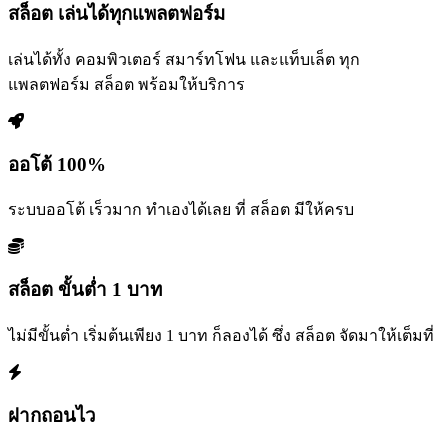
สล็อต เล่นได้ทุกแพลตฟอร์ม
เล่นได้ทั้ง คอมพิวเตอร์ สมาร์ทโฟน และแท็บเล็ต ทุก
แพลตฟอร์ม สล็อต พร้อมให้บริการ
ออโต้ 100%
ระบบออโต้ เร็วมาก ทำเองได้เลย ที่ สล็อต มีให้ครบ
สล็อต ขั้นต่ำ 1 บาท
ไม่มีขั้นต่ำ เริ่มต้นเพียง 1 บาท ก็ลองได้ ซึ่ง สล็อต จัดมาให้เต็มที่
ฝากถอนไว