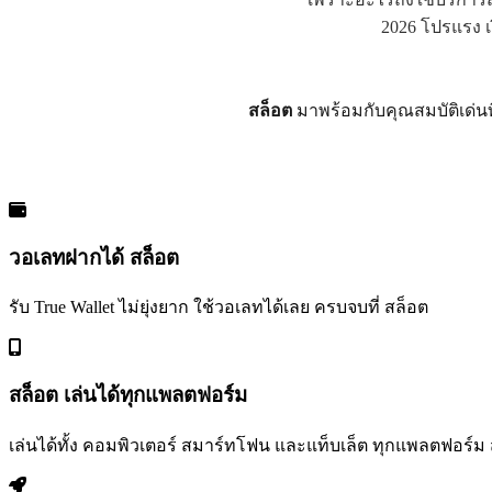
2026 โปรแรง เ
สล็อต
มาพร้อมกับคุณสมบัติเด่นที
วอเลทฝากได้ สล็อต
รับ True Wallet ไม่ยุ่งยาก ใช้วอเลทได้เลย ครบจบที่ สล็อต
สล็อต เล่นได้ทุกแพลตฟอร์ม
เล่นได้ทั้ง คอมพิวเตอร์ สมาร์ทโฟน และแท็บเล็ต ทุกแพลตฟอร์ม 