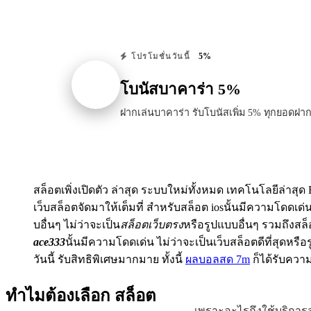
5%
โปรโมชั่นวันนี้
โบนัสบาคาร่า 5%
ฝากเล่นบาคาร่า รับโบนัสเพิ่ม 5% ทุกยอดฝาก 
สล็อตเพิ่งเปิดตัว ล่าสุด ระบบใหม่ทั้งหมด เทคโนโลยีล่าสุด
เว็บสล็อตจัดมาให้เต็มที่ สำหรับสล็อต iosนั้นมีความโดดเด่
บอื่นๆ ไม่ว่าจะเป็น
สล็อตเว็บตรง
หรือรูปแบบอื่นๆ รวมถึงสล็
ace333
นั้นมีความโดดเด่น ไม่ว่าจะเป็นเว็บสล็อตดีที่สุดหร
วันนี้ รับสิทธิพิเศษมากมาย ทั้งนี้
ผลบอลสด 7m
ก็ได้รับความ
ทำไมต้องเลือก
สล็อต
เพราะอะไรถึงใช้บริการส