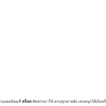
กมยอดนิยมที่
สล็อต
คัดสรรมาให้ ครบทุกค่ายดัง เล่นสนุกได้เงินจร