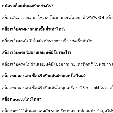
สมัครสล็อตมั่นคงทำอย่างไร?
สล็อตมั่นคงง่ายมาก ใช้เวลาไม่นาน เล่นได้เลย ที่ WWWSOL สล็
สล็อตเว็บตรงฝากถอนขั้นต่ำเท่าไหร่?
สล็อตเว็บตรงไม่มีขั้นต่ำ ทำรายการเร็ว รวดเร็วทันใจ
สล็อตเว็บตรง ไม่ผ่านเอเย่นต์มีโปรอะไร?
สล็อตเว็บตรง ไม่ผ่านเอเย่นต์มีโปรมากมาย เครดิตฟรี โบนัสฝาก
สล็อตทดลองเล่น ซื้อฟรีสปินเล่นผ่านแอปได้ไหม?
สล็อตทดลองเล่น ซื้อฟรีสปินเล่นได้ทุกเครื่อง iOS Android ไม่ต้อ
สล็อต ace333โกงไหม?
สล็อต ace333มั่นคงปลอดภัย ระบบรักษาความปลอดภัย ข้อมูลไม่