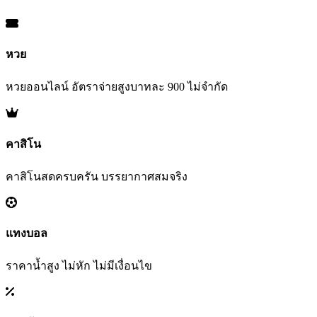
หวย
หวยออนไลน์ อัตราจ่ายสูงบาทละ 900 ไม่จำกัด
คาสิโน
คาสิโนสดครบครัน บรรยากาศสมจริง
แทงบอล
ราคาน้ำสูง ไม่หัก ไม่มีเงื่อนไข