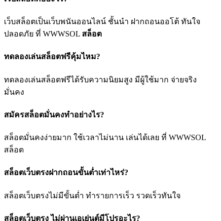
เว็บสล็อตเป็นเว็บพนันออนไลน์ ชั้นนำ ฝากถอนออโต้ ทันใจ
ปลอดภัย ที่ WWWSOL
สล็อต
ทดลองเล่นสล็อตฟรีคุ้มไหม?
ทดลองเล่นสล็อตฟรีได้รับความนิยมสูง มีผู้ใช้มาก จ่ายจริง
มั่นคง
สมัครสล็อตมั่นคงทำอย่างไร?
สล็อตมั่นคงง่ายมาก ใช้เวลาไม่นาน เล่นได้เลย ที่ WWWSOL
สล็อต
สล็อตเว็บตรงฝากถอนขั้นต่ำเท่าไหร่?
สล็อตเว็บตรงไม่มีขั้นต่ำ ทำรายการเร็ว รวดเร็วทันใจ
สล็อตเว็บตรง ไม่ผ่านเอเย่นต์มีโปรอะไร?