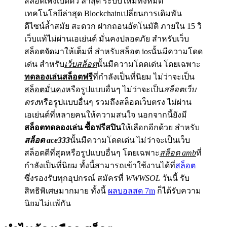
สล็อตเพิ่งเปิดตัว ล่าสุด ระบบใหม่ทั้งหมด
เทคโนโลยีล่าสุด Blockchainเปลี่ยนการเดิมพัน
ดีไซน์ล้ำสมัย สะดวก ฝากถอนอัตโนมัติ ภายใน 15 วิ
เว็บแท้ไม่ผ่านเอเย่นต์ มั่นคงปลอดภัย สำหรับเว็บ
สล็อตจัดมาให้เต็มที่ สำหรับสล็อต iosนั้นมีความโดด
เด่น สำหรับ
เว็บสล็อต
นั้นมีความโดดเด่น โดยเฉพาะ
ทดลองเล่นสล็อตฟรี
ที่กำลังเป็นที่นิยม ไม่ว่าจะเป็น
สล็อตมั่นคง
หรือรูปแบบอื่นๆ ไม่ว่าจะเป็น
สล็อตเว็บ
ตรง
หรือรูปแบบอื่นๆ รวมถึงสล็อตเว็บตรง ไม่ผ่าน
เอเย่นต์ที่หลายคนให้ความสนใจ นอกจากนี้ยังมี
สล็อตทดลองเล่น ซื้อฟรีสปิน
ให้เลือกอีกด้วย สำหรับ
สล็อต ace333
นั้นมีความโดดเด่น ไม่ว่าจะเป็นเว็บ
สล็อตดีที่สุดหรือรูปแบบอื่นๆ โดยเฉพาะ
สล็อต amb
ที่
กำลังเป็นที่นิยม ทั้งนี้สามารถเข้าใช้งานได้ที่
สล็อต
ซึ่งรองรับทุกอุปกรณ์ สมัครที่
WWWSOL
วันนี้ รับ
สิทธิพิเศษมากมาย ทั้งนี้
ผลบอลสด 7m
ก็ได้รับความ
นิยมไม่แพ้กัน