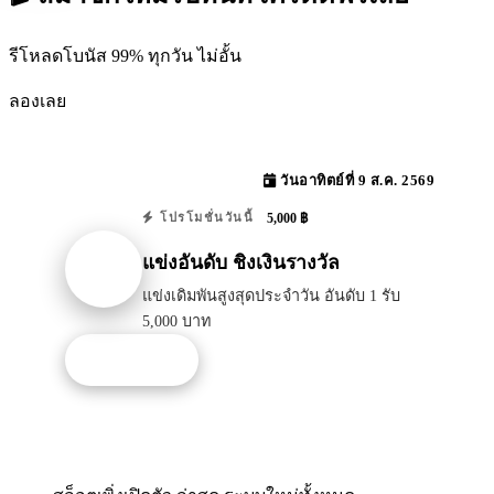
รีโหลดโบนัส 99% ทุกวัน ไม่อั้น
ลองเลย
วันอาทิตย์ที่ 9 ส.ค. 2569
5,000 ฿
โปรโมชั่นวันนี้
แข่งอันดับ ชิงเงินรางวัล
แข่งเดิมพันสูงสุดประจำวัน อันดับ 1 รับ
5,000 บาท
รับโปรนี้