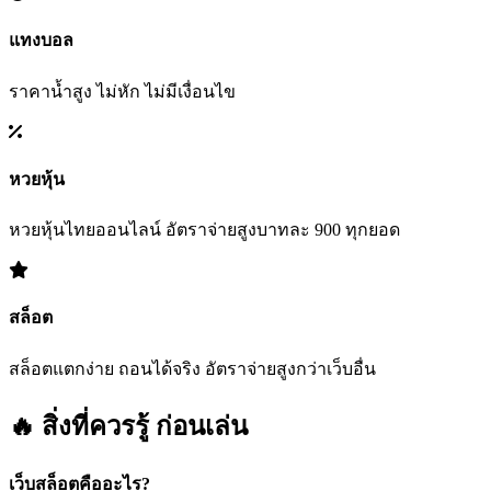
แทงบอล
ราคาน้ำสูง ไม่หัก ไม่มีเงื่อนไข
หวยหุ้น
หวยหุ้นไทยออนไลน์ อัตราจ่ายสูงบาทละ 900 ทุกยอด
สล็อต
สล็อตแตกง่าย ถอนได้จริง อัตราจ่ายสูงกว่าเว็บอื่น
🔥 สิ่งที่ควรรู้
ก่อนเล่น
เว็บสล็อตคืออะไร?