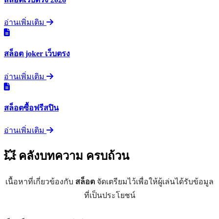
อ่านเพิ่มเติม
สล็อต joker เว็บตรง
อ่านเพิ่มเติม
สล็อตซื้อฟรีสปิน
อ่านเพิ่มเติม
💥 คลังบทความ
ครบถ้วน
เนื้อหาที่เกี่ยวข้องกับ
สล็อต
จัดเตรียมไว้เพื่อให้ผู้เล่นได้รับข้อมูล
ที่เป็นประโยชน์