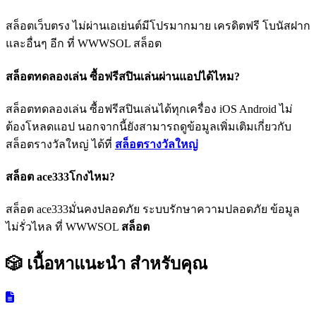
สล็อตเว็บตรง ไม่ผ่านเอเย่นต์มีโปรมากมาย เครดิตฟรี โบนัสฝาก
และอื่นๆ อีก ที่ WWWSOL สล็อต
สล็อตทดลองเล่น ซื้อฟรีสปินเล่นผ่านแอปได้ไหม?
สล็อตทดลองเล่น ซื้อฟรีสปินเล่นได้ทุกเครื่อง iOS Android ไม่
ต้องโหลดแอป นอกจากนี้ยังสามารถดูข้อมูลเพิ่มเติมเกี่ยวกับ
สล็อตรางวัลใหญ่ ได้ที่
สล็อตรางวัลใหญ่
สล็อต ace333โกงไหม?
สล็อต ace333มั่นคงปลอดภัย ระบบรักษาความปลอดภัย ข้อมูล
ไม่รั่วไหล ที่ WWWSOL
สล็อต
🎲 เนื้อหาแนะนำ
สำหรับคุณ