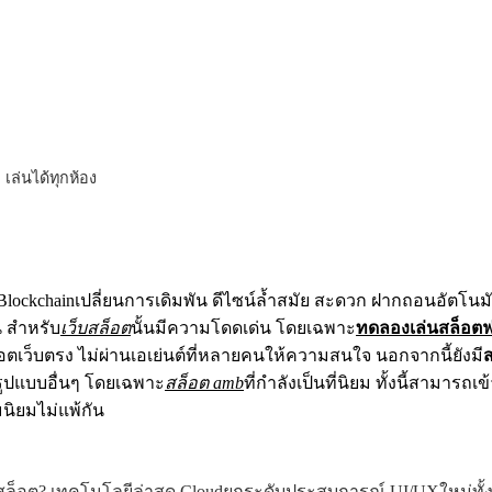
เล่นได้ทุกห้อง
 Blockchainเปลี่ยนการเดิมพัน ดีไซน์ล้ำสมัย สะดวก ฝากถอนอัตโนมัต
น สำหรับ
เว็บสล็อต
นั้นมีความโดดเด่น โดยเฉพาะ
ทดลองเล่นสล็อตฟ
อตเว็บตรง ไม่ผ่านเอเย่นต์ที่หลายคนให้ความสนใจ นอกจากนี้ยังมี
ส
ือรูปแบบอื่นๆ โดยเฉพาะ
สล็อต amb
ที่กำลังเป็นที่นิยม ทั้งนี้สามารถเข
นิยมไม่แพ้กัน
ล็อต? เทคโนโลยีล่าสุด Cloudยกระดับประสบการณ์ UI/UXใหม่ทั้งห