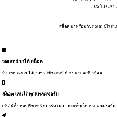
2026 โปรแรง เ
สล็อต
มาพร้อมกับคุณสมบัติเด่นที
วอเลทฝากได้ สล็อต
รับ True Wallet ไม่ยุ่งยาก ใช้วอเลทได้เลย ครบจบที่ สล็อต
สล็อต เล่นได้ทุกแพลตฟอร์ม
เล่นได้ทั้ง คอมพิวเตอร์ สมาร์ทโฟน และแท็บเล็ต ทุกแพลตฟอร์ม 