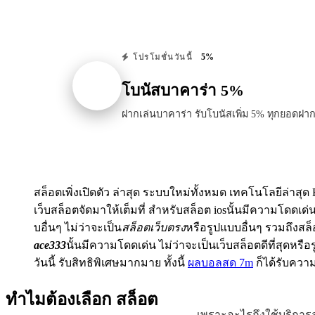
5%
โปรโมชั่นวันนี้
โบนัสบาคาร่า 5%
ฝากเล่นบาคาร่า รับโบนัสเพิ่ม 5% ทุกยอดฝาก 
สล็อตเพิ่งเปิดตัว ล่าสุด ระบบใหม่ทั้งหมด เทคโนโลยีล่าสุด
เว็บสล็อตจัดมาให้เต็มที่ สำหรับสล็อต iosนั้นมีความโดดเด่
บอื่นๆ ไม่ว่าจะเป็น
สล็อตเว็บตรง
หรือรูปแบบอื่นๆ รวมถึงสล็
ace333
นั้นมีความโดดเด่น ไม่ว่าจะเป็นเว็บสล็อตดีที่สุดหร
วันนี้ รับสิทธิพิเศษมากมาย ทั้งนี้
ผลบอลสด 7m
ก็ได้รับความ
ทำไมต้องเลือก
สล็อต
เพราะอะไรถึงใช้บริการส