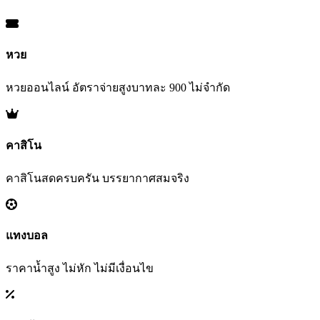
หวย
หวยออนไลน์ อัตราจ่ายสูงบาทละ 900 ไม่จำกัด
คาสิโน
คาสิโนสดครบครัน บรรยากาศสมจริง
แทงบอล
ราคาน้ำสูง ไม่หัก ไม่มีเงื่อนไข