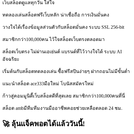
เว็บสล็อตดูแลทุกวัน ใส่ใจ
ทดลองเล่นสล็อตฟรีเว็บหลัก น่าเชื่อถือ การเงินมั่นคง
วางใจได้เรื่องข้อมูลส่วนตัวกับสล็อตมั่นคง ระบบ SSL 256-bit
สมาชิกกว่า100,000คน ไว้ใจสล็อตเว็บตรงตลอดมา
สล็อตเว็บตรง ไม่ผ่านเอเย่นต์ แบรนด์ที่ไว้วางใจได้ ระบบ AI
อัจฉริยะ
เริ่มต้นกับสล็อตทดลองเล่น ซื้อฟรีสปินง่ายๆ ฝากถอนไม่มีขั้นต่ำ
แนะนำสล็อต ace333มือใหม่ โบนัสสมัครใหม่
ก้าวสู่คอมมูนิตี้เว็บสล็อตดีที่สุดเลย สมาชิกกว่า100,000คนที่นี่
สล็อต ambมีทีมทีมงานมืออาชีพคอยช่วยเหลือตลอด 24 ชม.
🚀 ลุ้นแจ็คพอตได้แล้ววันนี้!