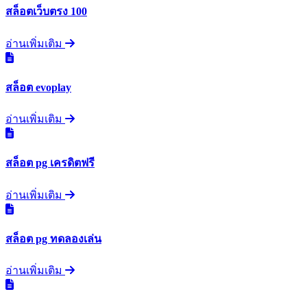
สล็อตเว็บตรง 100
อ่านเพิ่มเติม
สล็อต evoplay
อ่านเพิ่มเติม
สล็อต pg เครดิตฟรี
อ่านเพิ่มเติม
สล็อต pg ทดลองเล่น
อ่านเพิ่มเติม