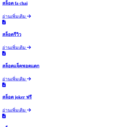
สล็อต fa chai
อ่านเพิ่มเติม
สล็อตรีวิว
อ่านเพิ่มเติม
สล็อตแจ็คพอตแตก
อ่านเพิ่มเติม
สล็อต joker ฟรี
อ่านเพิ่มเติม