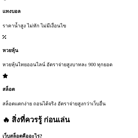
แทงบอล
ราคาน้ำสูง ไม่หัก ไม่มีเงื่อนไข
หวยหุ้น
หวยหุ้นไทยออนไลน์ อัตราจ่ายสูงบาทละ 900 ทุกยอด
สล็อต
สล็อตแตกง่าย ถอนได้จริง อัตราจ่ายสูงกว่าเว็บอื่น
🔥 สิ่งที่ควรรู้
ก่อนเล่น
เว็บสล็อตคืออะไร?