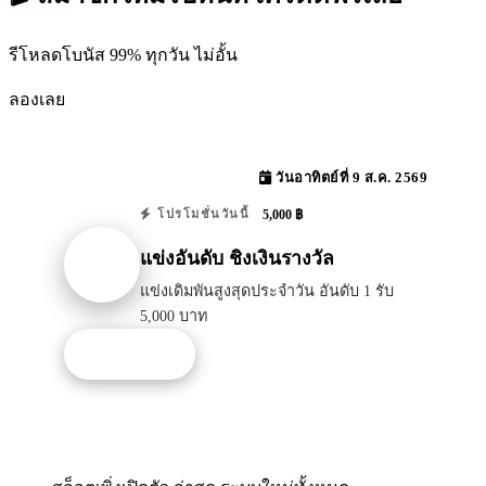
รีโหลดโบนัส 99% ทุกวัน ไม่อั้น
ลองเลย
วันอาทิตย์ที่ 9 ส.ค. 2569
5,000 ฿
โปรโมชั่นวันนี้
แข่งอันดับ ชิงเงินรางวัล
แข่งเดิมพันสูงสุดประจำวัน อันดับ 1 รับ
5,000 บาท
รับโปรนี้