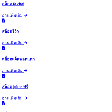
สล็อต fa chai
อ่านเพิ่มเติม
สล็อตรีวิว
อ่านเพิ่มเติม
สล็อตแจ็คพอตแตก
อ่านเพิ่มเติม
สล็อต joker ฟรี
อ่านเพิ่มเติม