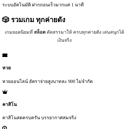
ระบบอัตโนมัติ ฝากถอนเร็วมากแค่ 1 นาที
🎲 รวมเกม
ทุกค่ายดัง
เกมยอดนิยมที่
สล็อต
คัดสรรมาให้ ครบทุกค่ายดัง เล่นสนุกได้
เงินจริง
หวย
หวยออนไลน์ อัตราจ่ายสูงบาทละ 900 ไม่จำกัด
คาสิโน
คาสิโนสดครบครัน บรรยากาศสมจริง