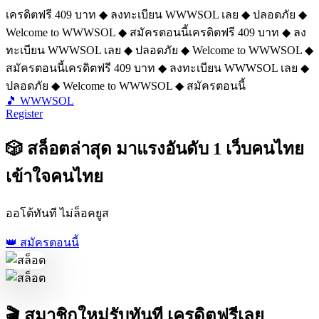
เครดิตฟรี 409 บาท ◆ ลงทะเบียน WWWSOL เลย ◆ ปลอดภัย ◆
Welcome to WWWSOL ◆ สมัครตอนนี้
เครดิตฟรี 409 บาท ◆ ลง
ทะเบียน WWWSOL เลย ◆ ปลอดภัย ◆ Welcome to WWWSOL ◆
สมัครตอนนี้
เครดิตฟรี 409 บาท ◆ ลงทะเบียน WWWSOL เลย ◆
ปลอดภัย ◆ Welcome to WWWSOL ◆ สมัครตอนนี้
🎵 WWWSOL
Register
🎲 สล็อตล่าสุด มาแรงอันดับ 1 เว็บคนไทย
เข้าใจคนไทย
ออโต้ทันที ไม่ล็อคยูส
👑 สมัครตอนนี้
🎬 สมาชิกใหม่รับทันที เครดิตฟรีเลย