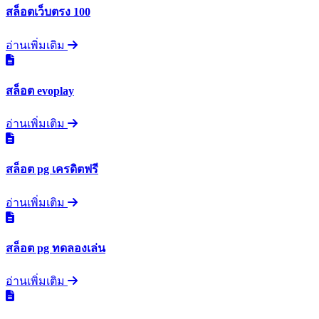
สล็อตเว็บตรง 100
อ่านเพิ่มเติม
สล็อต evoplay
อ่านเพิ่มเติม
สล็อต pg เครดิตฟรี
อ่านเพิ่มเติม
สล็อต pg ทดลองเล่น
อ่านเพิ่มเติม