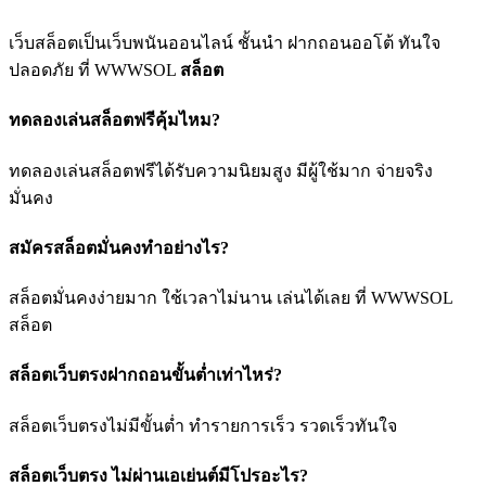
เว็บสล็อตเป็นเว็บพนันออนไลน์ ชั้นนำ ฝากถอนออโต้ ทันใจ
ปลอดภัย ที่ WWWSOL
สล็อต
ทดลองเล่นสล็อตฟรีคุ้มไหม?
ทดลองเล่นสล็อตฟรีได้รับความนิยมสูง มีผู้ใช้มาก จ่ายจริง
มั่นคง
สมัครสล็อตมั่นคงทำอย่างไร?
สล็อตมั่นคงง่ายมาก ใช้เวลาไม่นาน เล่นได้เลย ที่ WWWSOL
สล็อต
สล็อตเว็บตรงฝากถอนขั้นต่ำเท่าไหร่?
สล็อตเว็บตรงไม่มีขั้นต่ำ ทำรายการเร็ว รวดเร็วทันใจ
สล็อตเว็บตรง ไม่ผ่านเอเย่นต์มีโปรอะไร?