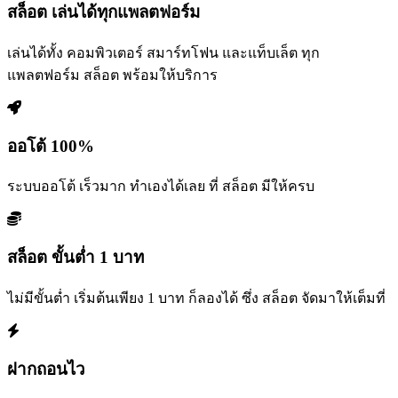
สล็อต เล่นได้ทุกแพลตฟอร์ม
เล่นได้ทั้ง คอมพิวเตอร์ สมาร์ทโฟน และแท็บเล็ต ทุก
แพลตฟอร์ม สล็อต พร้อมให้บริการ
ออโต้ 100%
ระบบออโต้ เร็วมาก ทำเองได้เลย ที่ สล็อต มีให้ครบ
สล็อต ขั้นต่ำ 1 บาท
ไม่มีขั้นต่ำ เริ่มต้นเพียง 1 บาท ก็ลองได้ ซึ่ง สล็อต จัดมาให้เต็มที่
ฝากถอนไว