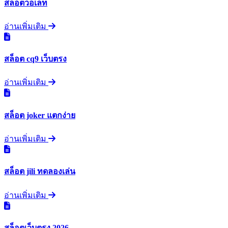
สล็อตวอเลท
อ่านเพิ่มเติม
สล็อต cq9 เว็บตรง
อ่านเพิ่มเติม
สล็อต joker แตกง่าย
อ่านเพิ่มเติม
สล็อต jili ทดลองเล่น
อ่านเพิ่มเติม
สล็อตเว็บตรง 2026