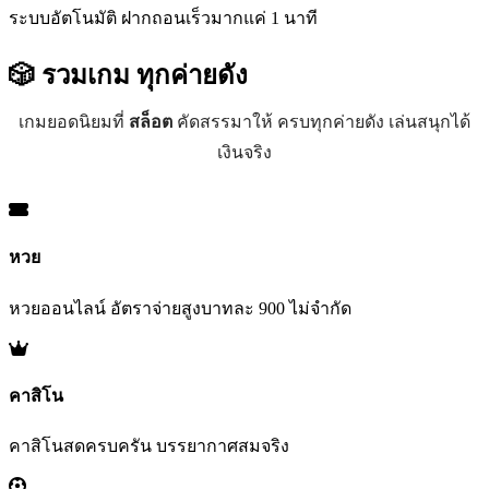
ระบบอัตโนมัติ ฝากถอนเร็วมากแค่ 1 นาที
🎲 รวมเกม
ทุกค่ายดัง
เกมยอดนิยมที่
สล็อต
คัดสรรมาให้ ครบทุกค่ายดัง เล่นสนุกได้
เงินจริง
หวย
หวยออนไลน์ อัตราจ่ายสูงบาทละ 900 ไม่จำกัด
คาสิโน
คาสิโนสดครบครัน บรรยากาศสมจริง