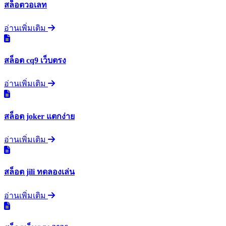
สล็อตวอเลท
อ่านเพิ่มเติม
สล็อต cq9 เว็บตรง
อ่านเพิ่มเติม
สล็อต joker แตกง่าย
อ่านเพิ่มเติม
สล็อต jili ทดลองเล่น
อ่านเพิ่มเติม