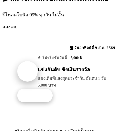
รีโหลดโบนัส 99% ทุกวัน ไม่อั้น
ลองเลย
วันอาทิตย์ที่ 9 ส.ค. 2569
5,000 ฿
โปรโมชั่นวันนี้
แข่งอันดับ ชิงเงินรางวัล
แข่งเดิมพันสูงสุดประจำวัน อันดับ 1 รับ
5,000 บาท
รับโปรนี้