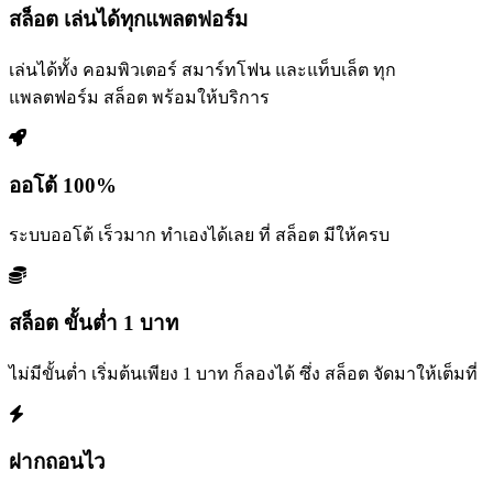
สล็อต เล่นได้ทุกแพลตฟอร์ม
เล่นได้ทั้ง คอมพิวเตอร์ สมาร์ทโฟน และแท็บเล็ต ทุก
แพลตฟอร์ม สล็อต พร้อมให้บริการ
ออโต้ 100%
ระบบออโต้ เร็วมาก ทำเองได้เลย ที่ สล็อต มีให้ครบ
สล็อต ขั้นต่ำ 1 บาท
ไม่มีขั้นต่ำ เริ่มต้นเพียง 1 บาท ก็ลองได้ ซึ่ง สล็อต จัดมาให้เต็มที่
ฝากถอนไว