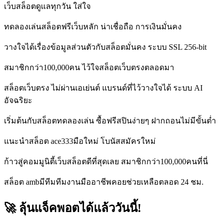
เว็บสล็อตดูแลทุกวัน ใส่ใจ
ทดลองเล่นสล็อตฟรีเว็บหลัก น่าเชื่อถือ การเงินมั่นคง
วางใจได้เรื่องข้อมูลส่วนตัวกับสล็อตมั่นคง ระบบ SSL 256-bit
สมาชิกกว่า100,000คน ไว้ใจสล็อตเว็บตรงตลอดมา
สล็อตเว็บตรง ไม่ผ่านเอเย่นต์ แบรนด์ที่ไว้วางใจได้ ระบบ AI
อัจฉริยะ
เริ่มต้นกับสล็อตทดลองเล่น ซื้อฟรีสปินง่ายๆ ฝากถอนไม่มีขั้นต่ำ
แนะนำสล็อต ace333มือใหม่ โบนัสสมัครใหม่
ก้าวสู่คอมมูนิตี้เว็บสล็อตดีที่สุดเลย สมาชิกกว่า100,000คนที่นี่
สล็อต ambมีทีมทีมงานมืออาชีพคอยช่วยเหลือตลอด 24 ชม.
🚀 ลุ้นแจ็คพอตได้แล้ววันนี้!