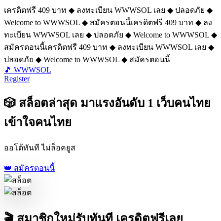
เครดิตฟรี 409 บาท ◆ ลงทะเบียน WWWSOL เลย ◆ ปลอดภัย ◆
Welcome to WWWSOL ◆ สมัครตอนนี้
เครดิตฟรี 409 บาท ◆ ลง
ทะเบียน WWWSOL เลย ◆ ปลอดภัย ◆ Welcome to WWWSOL ◆
สมัครตอนนี้
เครดิตฟรี 409 บาท ◆ ลงทะเบียน WWWSOL เลย ◆
ปลอดภัย ◆ Welcome to WWWSOL ◆ สมัครตอนนี้
🎵 WWWSOL
Register
🎲 สล็อตล่าสุด มาแรงอันดับ 1 เว็บคนไทย
เข้าใจคนไทย
ออโต้ทันที ไม่ล็อคยูส
👑 สมัครตอนนี้
🎬 สมาชิกใหม่รับทันที เครดิตฟรีเลย