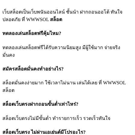
เว็บสล็อตเป็นเว็บพนันออนไลน์ ชั้นนำ ฝากถอนออโต้ ทันใจ
ปลอดภัย ที่ WWWSOL
สล็อต
ทดลองเล่นสล็อตฟรีคุ้มไหม?
ทดลองเล่นสล็อตฟรีได้รับความนิยมสูง มีผู้ใช้มาก จ่ายจริง
มั่นคง
สมัครสล็อตมั่นคงทำอย่างไร?
สล็อตมั่นคงง่ายมาก ใช้เวลาไม่นาน เล่นได้เลย ที่ WWWSOL
สล็อต
สล็อตเว็บตรงฝากถอนขั้นต่ำเท่าไหร่?
สล็อตเว็บตรงไม่มีขั้นต่ำ ทำรายการเร็ว รวดเร็วทันใจ
สล็อตเว็บตรง ไม่ผ่านเอเย่นต์มีโปรอะไร?