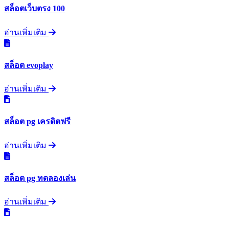
สล็อตเว็บตรง 100
อ่านเพิ่มเติม
สล็อต evoplay
อ่านเพิ่มเติม
สล็อต pg เครดิตฟรี
อ่านเพิ่มเติม
สล็อต pg ทดลองเล่น
อ่านเพิ่มเติม