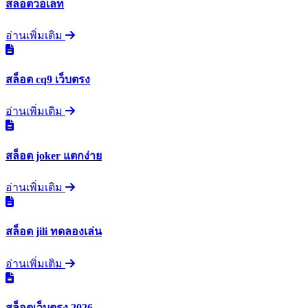
สล็อตวอเลท
อ่านเพิ่มเติม
สล็อต cq9 เว็บตรง
อ่านเพิ่มเติม
สล็อต joker แตกง่าย
อ่านเพิ่มเติม
สล็อต jili ทดลองเล่น
อ่านเพิ่มเติม
สล็อตเว็บตรง 2026