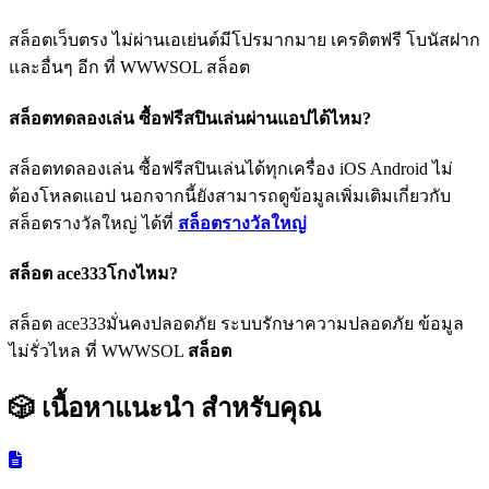
สล็อตเว็บตรง ไม่ผ่านเอเย่นต์มีโปรมากมาย เครดิตฟรี โบนัสฝาก
และอื่นๆ อีก ที่ WWWSOL สล็อต
สล็อตทดลองเล่น ซื้อฟรีสปินเล่นผ่านแอปได้ไหม?
สล็อตทดลองเล่น ซื้อฟรีสปินเล่นได้ทุกเครื่อง iOS Android ไม่
ต้องโหลดแอป นอกจากนี้ยังสามารถดูข้อมูลเพิ่มเติมเกี่ยวกับ
สล็อตรางวัลใหญ่ ได้ที่
สล็อตรางวัลใหญ่
สล็อต ace333โกงไหม?
สล็อต ace333มั่นคงปลอดภัย ระบบรักษาความปลอดภัย ข้อมูล
ไม่รั่วไหล ที่ WWWSOL
สล็อต
🎲 เนื้อหาแนะนำ
สำหรับคุณ