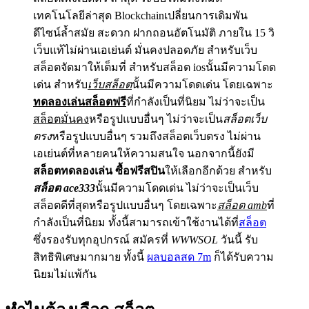
เทคโนโลยีล่าสุด Blockchainเปลี่ยนการเดิมพัน
ดีไซน์ล้ำสมัย สะดวก ฝากถอนอัตโนมัติ ภายใน 15 วิ
เว็บแท้ไม่ผ่านเอเย่นต์ มั่นคงปลอดภัย สำหรับเว็บ
สล็อตจัดมาให้เต็มที่ สำหรับสล็อต iosนั้นมีความโดด
เด่น สำหรับ
เว็บสล็อต
นั้นมีความโดดเด่น โดยเฉพาะ
ทดลองเล่นสล็อตฟรี
ที่กำลังเป็นที่นิยม ไม่ว่าจะเป็น
สล็อตมั่นคง
หรือรูปแบบอื่นๆ ไม่ว่าจะเป็น
สล็อตเว็บ
ตรง
หรือรูปแบบอื่นๆ รวมถึงสล็อตเว็บตรง ไม่ผ่าน
เอเย่นต์ที่หลายคนให้ความสนใจ นอกจากนี้ยังมี
สล็อตทดลองเล่น ซื้อฟรีสปิน
ให้เลือกอีกด้วย สำหรับ
สล็อต ace333
นั้นมีความโดดเด่น ไม่ว่าจะเป็นเว็บ
สล็อตดีที่สุดหรือรูปแบบอื่นๆ โดยเฉพาะ
สล็อต amb
ที่
กำลังเป็นที่นิยม ทั้งนี้สามารถเข้าใช้งานได้ที่
สล็อต
ซึ่งรองรับทุกอุปกรณ์ สมัครที่
WWWSOL
วันนี้ รับ
สิทธิพิเศษมากมาย ทั้งนี้
ผลบอลสด 7m
ก็ได้รับความ
นิยมไม่แพ้กัน