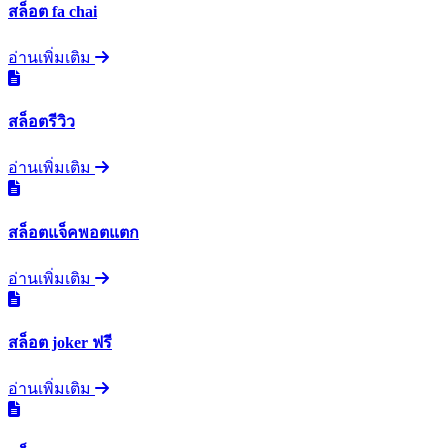
สล็อต fa chai
อ่านเพิ่มเติม
สล็อตรีวิว
อ่านเพิ่มเติม
สล็อตแจ็คพอตแตก
อ่านเพิ่มเติม
สล็อต joker ฟรี
อ่านเพิ่มเติม