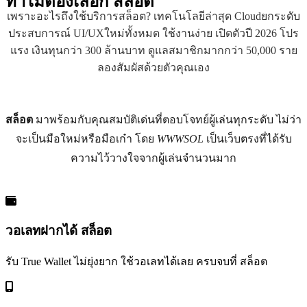
ทำไมต้องเลือก
สล็อต
เพราะอะไรถึงใช้บริการสล็อต? เทคโนโลยีล่าสุด Cloudยกระดับ
ประสบการณ์ UI/UXใหม่ทั้งหมด ใช้งานง่าย เปิดตัวปี 2026 โปร
แรง เงินทุนกว่า 300 ล้านบาท ดูแลสมาชิกมากกว่า 50,000 ราย
ลองสัมผัสด้วยตัวคุณเอง
สล็อต
มาพร้อมกับคุณสมบัติเด่นที่ตอบโจทย์ผู้เล่นทุกระดับ ไม่ว่า
จะเป็นมือใหม่หรือมือเก๋า โดย
WWWSOL
เป็นเว็บตรงที่ได้รับ
ความไว้วางใจจากผู้เล่นจำนวนมาก
วอเลทฝากได้ สล็อต
รับ True Wallet ไม่ยุ่งยาก ใช้วอเลทได้เลย ครบจบที่ สล็อต