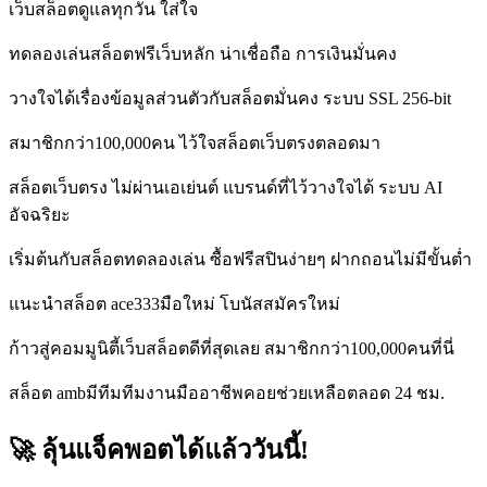
เว็บสล็อตดูแลทุกวัน ใส่ใจ
ทดลองเล่นสล็อตฟรีเว็บหลัก น่าเชื่อถือ การเงินมั่นคง
วางใจได้เรื่องข้อมูลส่วนตัวกับสล็อตมั่นคง ระบบ SSL 256-bit
สมาชิกกว่า100,000คน ไว้ใจสล็อตเว็บตรงตลอดมา
สล็อตเว็บตรง ไม่ผ่านเอเย่นต์ แบรนด์ที่ไว้วางใจได้ ระบบ AI
อัจฉริยะ
เริ่มต้นกับสล็อตทดลองเล่น ซื้อฟรีสปินง่ายๆ ฝากถอนไม่มีขั้นต่ำ
แนะนำสล็อต ace333มือใหม่ โบนัสสมัครใหม่
ก้าวสู่คอมมูนิตี้เว็บสล็อตดีที่สุดเลย สมาชิกกว่า100,000คนที่นี่
สล็อต ambมีทีมทีมงานมืออาชีพคอยช่วยเหลือตลอด 24 ชม.
🚀 ลุ้นแจ็คพอตได้แล้ววันนี้!