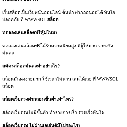
เว็บสล็อตเป็นเว็บพนันออนไลน์ ชั้นนำ ฝากถอนออโต้ ทันใจ
ปลอดภัย ที่ WWWSOL
สล็อต
ทดลองเล่นสล็อตฟรีคุ้มไหม?
ทดลองเล่นสล็อตฟรีได้รับความนิยมสูง มีผู้ใช้มาก จ่ายจริง
มั่นคง
สมัครสล็อตมั่นคงทำอย่างไร?
สล็อตมั่นคงง่ายมาก ใช้เวลาไม่นาน เล่นได้เลย ที่ WWWSOL
สล็อต
สล็อตเว็บตรงฝากถอนขั้นต่ำเท่าไหร่?
สล็อตเว็บตรงไม่มีขั้นต่ำ ทำรายการเร็ว รวดเร็วทันใจ
สล็อตเว็บตรง ไม่ผ่านเอเย่นต์มีโปรอะไร?