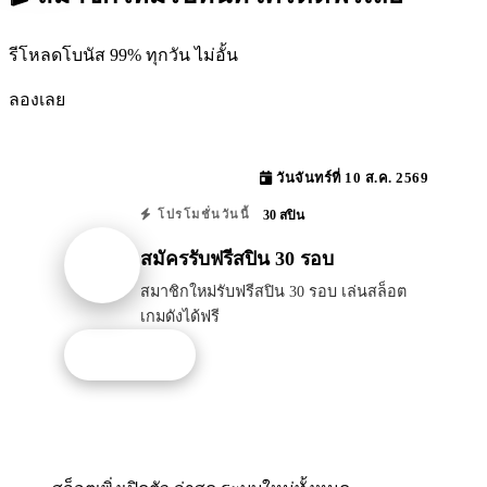
รีโหลดโบนัส 99% ทุกวัน ไม่อั้น
ลองเลย
วันจันทร์ที่ 10 ส.ค. 2569
30 สปิน
โปรโมชั่นวันนี้
สมัครรับฟรีสปิน 30 รอบ
สมาชิกใหม่รับฟรีสปิน 30 รอบ เล่นสล็อต
เกมดังได้ฟรี
รับโปรนี้