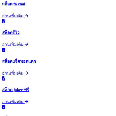
สล็อต fa chai
อ่านเพิ่มเติม
สล็อตรีวิว
อ่านเพิ่มเติม
สล็อตแจ็คพอตแตก
อ่านเพิ่มเติม
สล็อต joker ฟรี
อ่านเพิ่มเติม