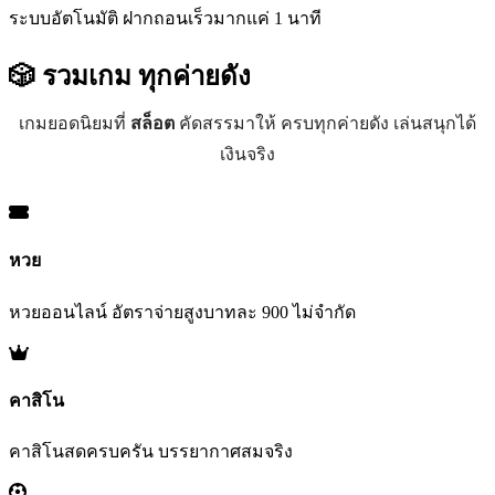
ระบบอัตโนมัติ ฝากถอนเร็วมากแค่ 1 นาที
🎲 รวมเกม
ทุกค่ายดัง
เกมยอดนิยมที่
สล็อต
คัดสรรมาให้ ครบทุกค่ายดัง เล่นสนุกได้
เงินจริง
หวย
หวยออนไลน์ อัตราจ่ายสูงบาทละ 900 ไม่จำกัด
คาสิโน
คาสิโนสดครบครัน บรรยากาศสมจริง