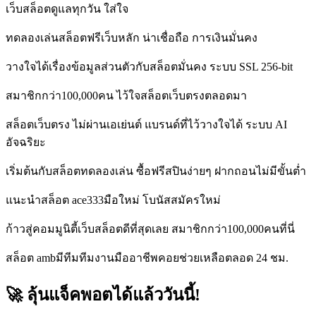
เว็บสล็อตดูแลทุกวัน ใส่ใจ
ทดลองเล่นสล็อตฟรีเว็บหลัก น่าเชื่อถือ การเงินมั่นคง
วางใจได้เรื่องข้อมูลส่วนตัวกับสล็อตมั่นคง ระบบ SSL 256-bit
สมาชิกกว่า100,000คน ไว้ใจสล็อตเว็บตรงตลอดมา
สล็อตเว็บตรง ไม่ผ่านเอเย่นต์ แบรนด์ที่ไว้วางใจได้ ระบบ AI
อัจฉริยะ
เริ่มต้นกับสล็อตทดลองเล่น ซื้อฟรีสปินง่ายๆ ฝากถอนไม่มีขั้นต่ำ
แนะนำสล็อต ace333มือใหม่ โบนัสสมัครใหม่
ก้าวสู่คอมมูนิตี้เว็บสล็อตดีที่สุดเลย สมาชิกกว่า100,000คนที่นี่
สล็อต ambมีทีมทีมงานมืออาชีพคอยช่วยเหลือตลอด 24 ชม.
🚀 ลุ้นแจ็คพอตได้แล้ววันนี้!