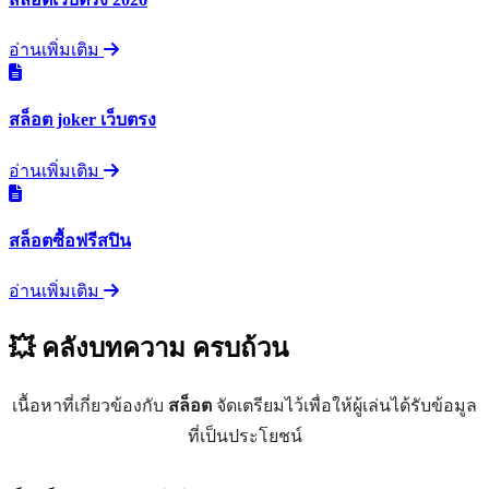
อ่านเพิ่มเติม
สล็อต joker เว็บตรง
อ่านเพิ่มเติม
สล็อตซื้อฟรีสปิน
อ่านเพิ่มเติม
💥 คลังบทความ
ครบถ้วน
เนื้อหาที่เกี่ยวข้องกับ
สล็อต
จัดเตรียมไว้เพื่อให้ผู้เล่นได้รับข้อมูล
ที่เป็นประโยชน์