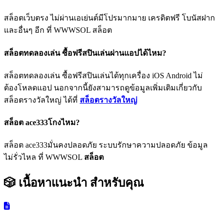
สล็อตเว็บตรง ไม่ผ่านเอเย่นต์มีโปรมากมาย เครดิตฟรี โบนัสฝาก
และอื่นๆ อีก ที่ WWWSOL สล็อต
สล็อตทดลองเล่น ซื้อฟรีสปินเล่นผ่านแอปได้ไหม?
สล็อตทดลองเล่น ซื้อฟรีสปินเล่นได้ทุกเครื่อง iOS Android ไม่
ต้องโหลดแอป นอกจากนี้ยังสามารถดูข้อมูลเพิ่มเติมเกี่ยวกับ
สล็อตรางวัลใหญ่ ได้ที่
สล็อตรางวัลใหญ่
สล็อต ace333โกงไหม?
สล็อต ace333มั่นคงปลอดภัย ระบบรักษาความปลอดภัย ข้อมูล
ไม่รั่วไหล ที่ WWWSOL
สล็อต
🎲 เนื้อหาแนะนำ
สำหรับคุณ