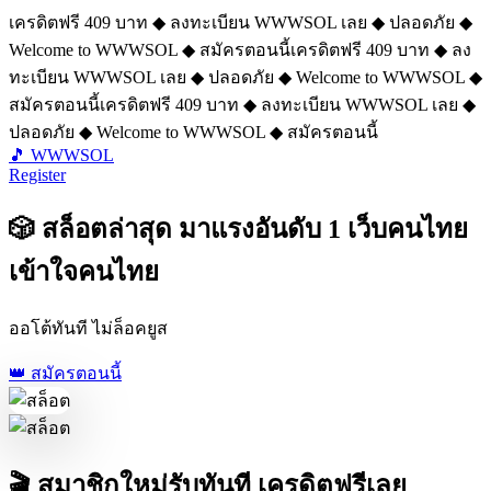
เครดิตฟรี 409 บาท ◆ ลงทะเบียน WWWSOL เลย ◆ ปลอดภัย ◆
Welcome to WWWSOL ◆ สมัครตอนนี้
เครดิตฟรี 409 บาท ◆ ลง
ทะเบียน WWWSOL เลย ◆ ปลอดภัย ◆ Welcome to WWWSOL ◆
สมัครตอนนี้
เครดิตฟรี 409 บาท ◆ ลงทะเบียน WWWSOL เลย ◆
ปลอดภัย ◆ Welcome to WWWSOL ◆ สมัครตอนนี้
🎵 WWWSOL
Register
🎲 สล็อตล่าสุด มาแรงอันดับ 1 เว็บคนไทย
เข้าใจคนไทย
ออโต้ทันที ไม่ล็อคยูส
👑 สมัครตอนนี้
🎬 สมาชิกใหม่รับทันที เครดิตฟรีเลย