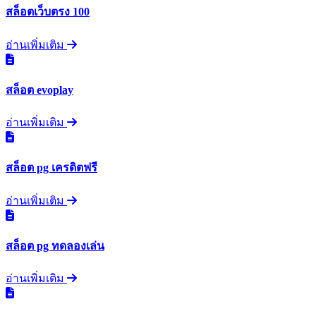
สล็อตเว็บตรง 100
อ่านเพิ่มเติม
สล็อต evoplay
อ่านเพิ่มเติม
สล็อต pg เครดิตฟรี
อ่านเพิ่มเติม
สล็อต pg ทดลองเล่น
อ่านเพิ่มเติม