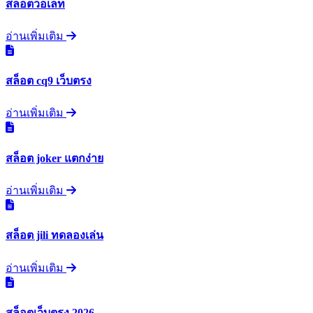
สล็อตวอเลท
อ่านเพิ่มเติม
สล็อต cq9 เว็บตรง
อ่านเพิ่มเติม
สล็อต joker แตกง่าย
อ่านเพิ่มเติม
สล็อต jili ทดลองเล่น
อ่านเพิ่มเติม
สล็อตเว็บตรง 2026