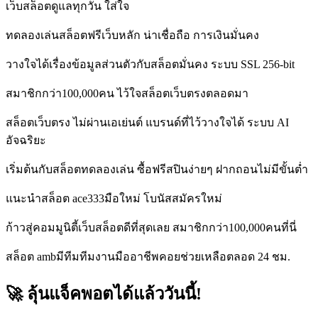
เว็บสล็อตดูแลทุกวัน ใส่ใจ
ทดลองเล่นสล็อตฟรีเว็บหลัก น่าเชื่อถือ การเงินมั่นคง
วางใจได้เรื่องข้อมูลส่วนตัวกับสล็อตมั่นคง ระบบ SSL 256-bit
สมาชิกกว่า100,000คน ไว้ใจสล็อตเว็บตรงตลอดมา
สล็อตเว็บตรง ไม่ผ่านเอเย่นต์ แบรนด์ที่ไว้วางใจได้ ระบบ AI
อัจฉริยะ
เริ่มต้นกับสล็อตทดลองเล่น ซื้อฟรีสปินง่ายๆ ฝากถอนไม่มีขั้นต่ำ
แนะนำสล็อต ace333มือใหม่ โบนัสสมัครใหม่
ก้าวสู่คอมมูนิตี้เว็บสล็อตดีที่สุดเลย สมาชิกกว่า100,000คนที่นี่
สล็อต ambมีทีมทีมงานมืออาชีพคอยช่วยเหลือตลอด 24 ชม.
🚀 ลุ้นแจ็คพอตได้แล้ววันนี้!