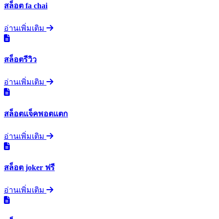
สล็อต fa chai
อ่านเพิ่มเติม
สล็อตรีวิว
อ่านเพิ่มเติม
สล็อตแจ็คพอตแตก
อ่านเพิ่มเติม
สล็อต joker ฟรี
อ่านเพิ่มเติม