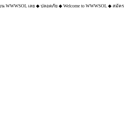
เบียน WWWSOL เลย ◆ ปลอดภัย ◆ Welcome to WWWSOL ◆ สมัคร