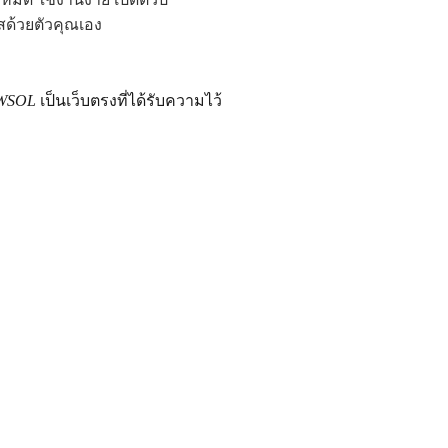
สด้วยตัวคุณเอง
WSOL
เป็นเว็บตรงที่ได้รับความไว้