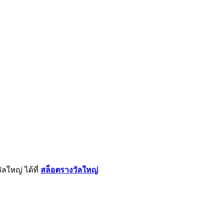
ลใหญ่ ได้ที่
สล็อตรางวัลใหญ่