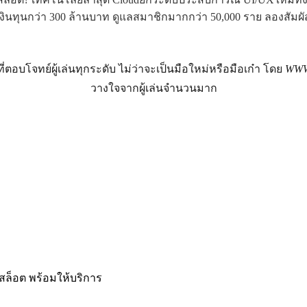
งินทุนกว่า 300 ล้านบาท ดูแลสมาชิกมากกว่า 50,000 ราย ลองสัมผั
่ตอบโจทย์ผู้เล่นทุกระดับ ไม่ว่าจะเป็นมือใหม่หรือมือเก๋า โดย
WW
วางใจจากผู้เล่นจำนวนมาก
สล็อต พร้อมให้บริการ