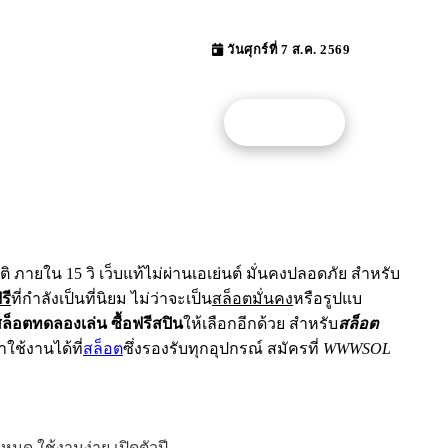
วันศุกร์ที่ 7 ส.ค. 2569
รับโปรนี้
ิ ภายใน 15 วิ เว็บแท้ไม่ผ่านเอเย่นต์ มั่นคงปลอดภัย สำหรับ
รี
ที่กำลังเป็นที่นิยม ไม่ว่าจะเป็น
สล็อตมั่นคง
หรือรูปแบ
ล็อตทดลองเล่น ซื้อฟรีสปิน
ให้เลือกอีกด้วย สำหรับ
สล็อต
้าใช้งานได้ที่
สล็อต
ซึ่งรองรับทุกอุปกรณ์ สมัครที่
WWWSOL
มด ใช้งานง่าย เปิดตัวปี