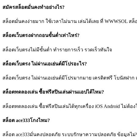
สมัครสล็อตมั่นคงทำอย่างไร?
สล็อตมั่นคงง่ายมาก ใช้เวลาไม่นาน เล่นได้เลย ที่ WWWSOL สล็
สล็อตเว็บตรงฝากถอนขั้นต่ำเท่าไหร่?
สล็อตเว็บตรงไม่มีขั้นต่ำ ทำรายการเร็ว รวดเร็วทันใจ
สล็อตเว็บตรง ไม่ผ่านเอเย่นต์มีโปรอะไร?
สล็อตเว็บตรง ไม่ผ่านเอเย่นต์มีโปรมากมาย เครดิตฟรี โบนัสฝาก
สล็อตทดลองเล่น ซื้อฟรีสปินเล่นผ่านแอปได้ไหม?
สล็อตทดลองเล่น ซื้อฟรีสปินเล่นได้ทุกเครื่อง iOS Android ไม่ต้อ
สล็อต ace333โกงไหม?
สล็อต ace333มั่นคงปลอดภัย ระบบรักษาความปลอดภัย ข้อมูลไม่