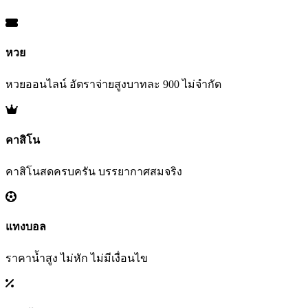
หวย
หวยออนไลน์ อัตราจ่ายสูงบาทละ 900 ไม่จำกัด
คาสิโน
คาสิโนสดครบครัน บรรยากาศสมจริง
แทงบอล
ราคาน้ำสูง ไม่หัก ไม่มีเงื่อนไข