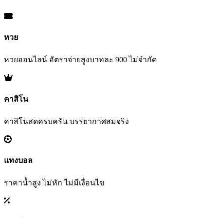
หวย
หวยออนไลน์ อัตราจ่ายสูงบาทละ 900 ไม่จำกัด
คาสิโน
คาสิโนสดครบครัน บรรยากาศสมจริง
แทงบอล
ราคาน้ำสูง ไม่หัก ไม่มีเงื่อนไข