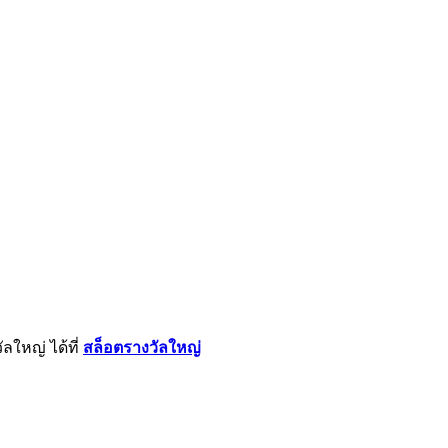
ลใหญ่ ได้ที่
สล็อตรางวัลใหญ่