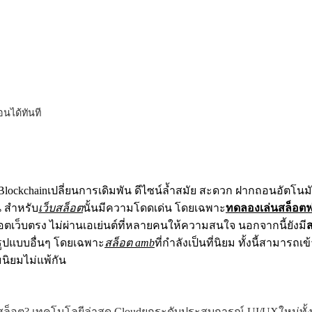
อนได้ทันที
 Blockchainเปลี่ยนการเดิมพัน ดีไซน์ล้ำสมัย สะดวก ฝากถอนอัตโนมัต
น สำหรับ
เว็บสล็อต
นั้นมีความโดดเด่น โดยเฉพาะ
ทดลองเล่นสล็อตฟ
อตเว็บตรง ไม่ผ่านเอเย่นต์ที่หลายคนให้ความสนใจ นอกจากนี้ยังมี
ส
ือรูปแบบอื่นๆ โดยเฉพาะ
สล็อต amb
ที่กำลังเป็นที่นิยม ทั้งนี้สามารถเข
นิยมไม่แพ้กัน
ล็อต? เทคโนโลยีล่าสุด Cloudยกระดับประสบการณ์ UI/UXใหม่ทั้งห