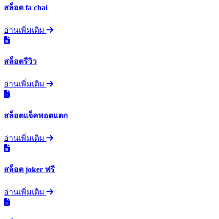
สล็อต fa chai
อ่านเพิ่มเติม
สล็อตรีวิว
อ่านเพิ่มเติม
สล็อตแจ็คพอตแตก
อ่านเพิ่มเติม
สล็อต joker ฟรี
อ่านเพิ่มเติม