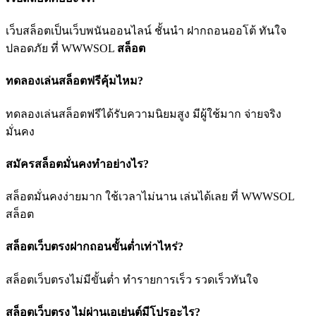
เว็บสล็อตเป็นเว็บพนันออนไลน์ ชั้นนำ ฝากถอนออโต้ ทันใจ
ปลอดภัย ที่ WWWSOL
สล็อต
ทดลองเล่นสล็อตฟรีคุ้มไหม?
ทดลองเล่นสล็อตฟรีได้รับความนิยมสูง มีผู้ใช้มาก จ่ายจริง
มั่นคง
สมัครสล็อตมั่นคงทำอย่างไร?
สล็อตมั่นคงง่ายมาก ใช้เวลาไม่นาน เล่นได้เลย ที่ WWWSOL
สล็อต
สล็อตเว็บตรงฝากถอนขั้นต่ำเท่าไหร่?
สล็อตเว็บตรงไม่มีขั้นต่ำ ทำรายการเร็ว รวดเร็วทันใจ
สล็อตเว็บตรง ไม่ผ่านเอเย่นต์มีโปรอะไร?