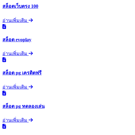
สล็อตเว็บตรง 100
อ่านเพิ่มเติม
สล็อต evoplay
อ่านเพิ่มเติม
สล็อต pg เครดิตฟรี
อ่านเพิ่มเติม
สล็อต pg ทดลองเล่น
อ่านเพิ่มเติม