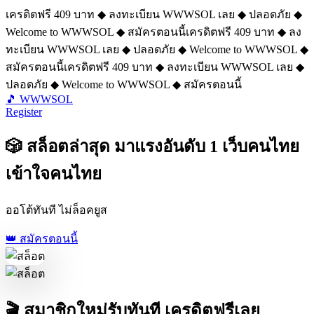
เครดิตฟรี 409 บาท ◆ ลงทะเบียน WWWSOL เลย ◆ ปลอดภัย ◆
Welcome to WWWSOL ◆ สมัครตอนนี้
เครดิตฟรี 409 บาท ◆ ลง
ทะเบียน WWWSOL เลย ◆ ปลอดภัย ◆ Welcome to WWWSOL ◆
สมัครตอนนี้
เครดิตฟรี 409 บาท ◆ ลงทะเบียน WWWSOL เลย ◆
ปลอดภัย ◆ Welcome to WWWSOL ◆ สมัครตอนนี้
🎵 WWWSOL
Register
🎲 สล็อตล่าสุด มาแรงอันดับ 1 เว็บคนไทย
เข้าใจคนไทย
ออโต้ทันที ไม่ล็อคยูส
👑 สมัครตอนนี้
🎬 สมาชิกใหม่รับทันที เครดิตฟรีเลย