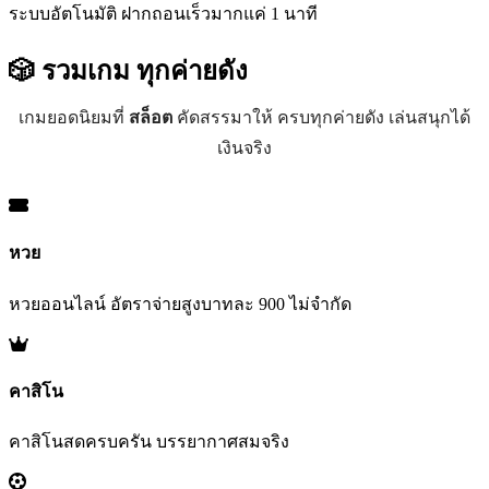
ระบบอัตโนมัติ ฝากถอนเร็วมากแค่ 1 นาที
🎲 รวมเกม
ทุกค่ายดัง
เกมยอดนิยมที่
สล็อต
คัดสรรมาให้ ครบทุกค่ายดัง เล่นสนุกได้
เงินจริง
หวย
หวยออนไลน์ อัตราจ่ายสูงบาทละ 900 ไม่จำกัด
คาสิโน
คาสิโนสดครบครัน บรรยากาศสมจริง