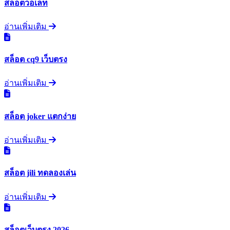
สล็อตวอเลท
อ่านเพิ่มเติม
สล็อต cq9 เว็บตรง
อ่านเพิ่มเติม
สล็อต joker แตกง่าย
อ่านเพิ่มเติม
สล็อต jili ทดลองเล่น
อ่านเพิ่มเติม
สล็อตเว็บตรง 2026