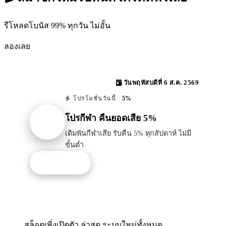
รีโหลดโบนัส 99% ทุกวัน ไม่อั้น
ลองเลย
วันพฤหัสบดีที่ 6 ส.ค. 2569
5%
โปรโมชั่นวันนี้
โปรกีฬา คืนยอดเสีย 5%
เดิมพันกีฬาเสีย รับคืน 5% ทุกสัปดาห์ ไม่มี
ขั้นต่ำ
รับโปรนี้
สล็อตเพิ่งเปิดตัว ล่าสุด ระบบใหม่ทั้งหมด