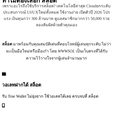
ทำไมต้องเลือก
สล็อต
เพราะอะไรถึงใช้บริการสล็อต? เทคโนโลยีล่าสุด Cloudยกระดับ
ประสบการณ์ UI/UXใหม่ทั้งหมด ใช้งานง่าย เปิดตัวปี 2026 โปร
แรง เงินทุนกว่า 300 ล้านบาท ดูแลสมาชิกมากกว่า 50,000 ราย
ลองสัมผัสด้วยตัวคุณเอง
สล็อต
มาพร้อมกับคุณสมบัติเด่นที่ตอบโจทย์ผู้เล่นทุกระดับ ไม่ว่า
จะเป็นมือใหม่หรือมือเก๋า โดย
WWWSOL
เป็นเว็บตรงที่ได้รับ
ความไว้วางใจจากผู้เล่นจำนวนมาก
วอเลทฝากได้ สล็อต
รับ True Wallet ไม่ยุ่งยาก ใช้วอเลทได้เลย ครบจบที่ สล็อต