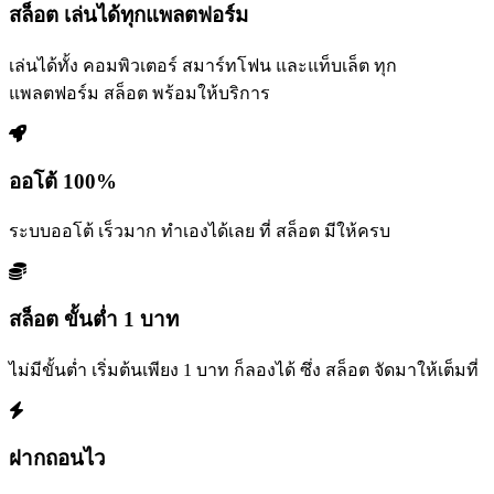
สล็อต เล่นได้ทุกแพลตฟอร์ม
เล่นได้ทั้ง คอมพิวเตอร์ สมาร์ทโฟน และแท็บเล็ต ทุก
แพลตฟอร์ม สล็อต พร้อมให้บริการ
ออโต้ 100%
ระบบออโต้ เร็วมาก ทำเองได้เลย ที่ สล็อต มีให้ครบ
สล็อต ขั้นต่ำ 1 บาท
ไม่มีขั้นต่ำ เริ่มต้นเพียง 1 บาท ก็ลองได้ ซึ่ง สล็อต จัดมาให้เต็มที่
ฝากถอนไว