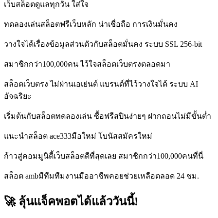
เว็บสล็อตดูแลทุกวัน ใส่ใจ
ทดลองเล่นสล็อตฟรีเว็บหลัก น่าเชื่อถือ การเงินมั่นคง
วางใจได้เรื่องข้อมูลส่วนตัวกับสล็อตมั่นคง ระบบ SSL 256-bit
สมาชิกกว่า100,000คน ไว้ใจสล็อตเว็บตรงตลอดมา
สล็อตเว็บตรง ไม่ผ่านเอเย่นต์ แบรนด์ที่ไว้วางใจได้ ระบบ AI
อัจฉริยะ
เริ่มต้นกับสล็อตทดลองเล่น ซื้อฟรีสปินง่ายๆ ฝากถอนไม่มีขั้นต่ำ
แนะนำสล็อต ace333มือใหม่ โบนัสสมัครใหม่
ก้าวสู่คอมมูนิตี้เว็บสล็อตดีที่สุดเลย สมาชิกกว่า100,000คนที่นี่
สล็อต ambมีทีมทีมงานมืออาชีพคอยช่วยเหลือตลอด 24 ชม.
🚀 ลุ้นแจ็คพอตได้แล้ววันนี้!