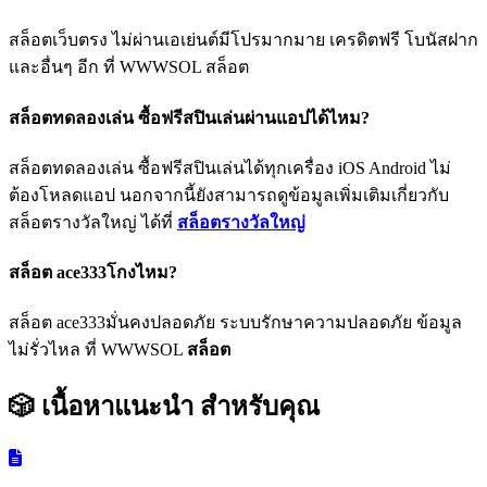
สล็อตเว็บตรง ไม่ผ่านเอเย่นต์มีโปรมากมาย เครดิตฟรี โบนัสฝาก
และอื่นๆ อีก ที่ WWWSOL สล็อต
สล็อตทดลองเล่น ซื้อฟรีสปินเล่นผ่านแอปได้ไหม?
สล็อตทดลองเล่น ซื้อฟรีสปินเล่นได้ทุกเครื่อง iOS Android ไม่
ต้องโหลดแอป นอกจากนี้ยังสามารถดูข้อมูลเพิ่มเติมเกี่ยวกับ
สล็อตรางวัลใหญ่ ได้ที่
สล็อตรางวัลใหญ่
สล็อต ace333โกงไหม?
สล็อต ace333มั่นคงปลอดภัย ระบบรักษาความปลอดภัย ข้อมูล
ไม่รั่วไหล ที่ WWWSOL
สล็อต
🎲 เนื้อหาแนะนำ
สำหรับคุณ