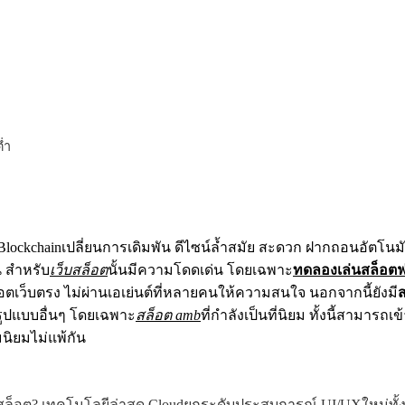
ต่ำ
 Blockchainเปลี่ยนการเดิมพัน ดีไซน์ล้ำสมัย สะดวก ฝากถอนอัตโนมัต
น สำหรับ
เว็บสล็อต
นั้นมีความโดดเด่น โดยเฉพาะ
ทดลองเล่นสล็อตฟ
อตเว็บตรง ไม่ผ่านเอเย่นต์ที่หลายคนให้ความสนใจ นอกจากนี้ยังมี
ส
ือรูปแบบอื่นๆ โดยเฉพาะ
สล็อต amb
ที่กำลังเป็นที่นิยม ทั้งนี้สามารถเข
นิยมไม่แพ้กัน
ล็อต? เทคโนโลยีล่าสุด Cloudยกระดับประสบการณ์ UI/UXใหม่ทั้งห