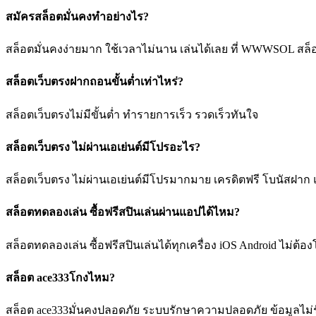
สมัครสล็อตมั่นคงทำอย่างไร?
สล็อตมั่นคงง่ายมาก ใช้เวลาไม่นาน เล่นได้เลย ที่ WWWSOL สล็
สล็อตเว็บตรงฝากถอนขั้นต่ำเท่าไหร่?
สล็อตเว็บตรงไม่มีขั้นต่ำ ทำรายการเร็ว รวดเร็วทันใจ
สล็อตเว็บตรง ไม่ผ่านเอเย่นต์มีโปรอะไร?
สล็อตเว็บตรง ไม่ผ่านเอเย่นต์มีโปรมากมาย เครดิตฟรี โบนัสฝาก
สล็อตทดลองเล่น ซื้อฟรีสปินเล่นผ่านแอปได้ไหม?
สล็อตทดลองเล่น ซื้อฟรีสปินเล่นได้ทุกเครื่อง iOS Android ไม่ต้อ
สล็อต ace333โกงไหม?
สล็อต ace333มั่นคงปลอดภัย ระบบรักษาความปลอดภัย ข้อมูลไม่