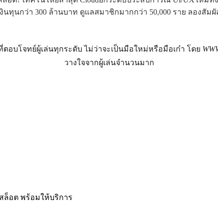
งินทุนกว่า 300 ล้านบาท ดูแลสมาชิกมากกว่า 50,000 ราย ลองสัมผั
่ตอบโจทย์ผู้เล่นทุกระดับ ไม่ว่าจะเป็นมือใหม่หรือมือเก๋า โดย
WW
วางใจจากผู้เล่นจำนวนมาก
สล็อต พร้อมให้บริการ