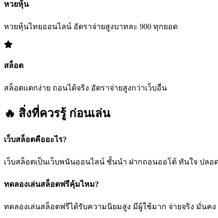
หวยหุ้น
หวยหุ้นไทยออนไลน์ อัตราจ่ายสูงบาทละ 900 ทุกยอด
สล็อต
สล็อตแตกง่าย ถอนได้จริง อัตราจ่ายสูงกว่าเว็บอื่น
🔥 สิ่งที่ควรรู้
ก่อนเล่น
เว็บสล็อตคืออะไร?
เว็บสล็อตเป็นเว็บพนันออนไลน์ ชั้นนำ ฝากถอนออโต้ ทันใจ ปล
ทดลองเล่นสล็อตฟรีคุ้มไหม?
ทดลองเล่นสล็อตฟรีได้รับความนิยมสูง มีผู้ใช้มาก จ่ายจริง มั่นคง