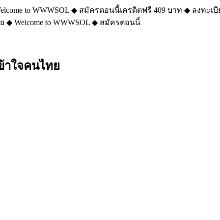
elcome to WWWSOL ◆ สมัครตอนนี้
เครดิตฟรี 409 บาท ◆ ลงทะ
ัย ◆ Welcome to WWWSOL ◆ สมัครตอนนี้
เข้าใจคนไทย