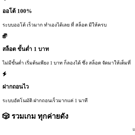
ออโต้ 100%
ระบบออโต้ เร็วมาก ทำเองได้เลย ที่ สล็อต มีให้ครบ
สล็อต ขั้นต่ำ 1 บาท
ไม่มีขั้นต่ำ เริ่มต้นเพียง 1 บาท ก็ลองได้ ซึ่ง สล็อต จัดมาให้เต็มที่
ฝากถอนไว
ระบบอัตโนมัติ ฝากถอนเร็วมากแค่ 1 นาที
🎲 รวมเกม
ทุกค่ายดัง
เ