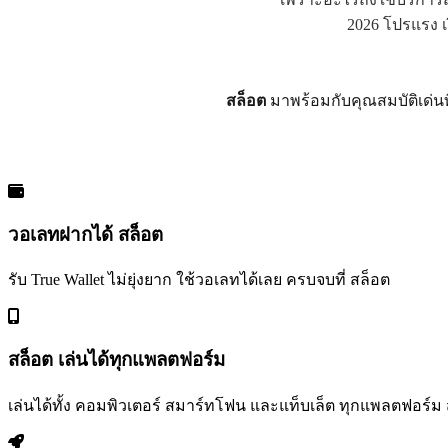
2026 โปรแรง เ
สล็อต
มาพร้อมกับคุณสมบัติเด่นที
วอเลทฝากได้ สล็อต
รับ True Wallet ไม่ยุ่งยาก ใช้วอเลทได้เลย ครบจบที่ สล็อต
สล็อต เล่นได้ทุกแพลตฟอร์ม
เล่นได้ทั้ง คอมพิวเตอร์ สมาร์ทโฟน และแท็บเล็ต ทุกแพลตฟอร์ม 