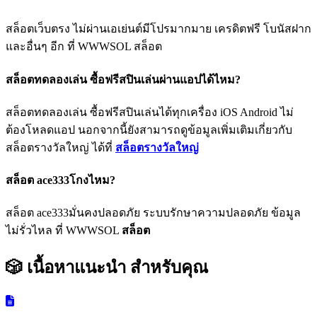
สล็อตเว็บตรง ไม่ผ่านเอเย่นต์มีโปรมากมาย เครดิตฟรี โบนัสฝาก
และอื่นๆ อีก ที่ WWWSOL สล็อต
สล็อตทดลองเล่น ซื้อฟรีสปินเล่นผ่านแอปได้ไหม?
สล็อตทดลองเล่น ซื้อฟรีสปินเล่นได้ทุกเครื่อง iOS Android ไม่
ต้องโหลดแอป นอกจากนี้ยังสามารถดูข้อมูลเพิ่มเติมเกี่ยวกับ
สล็อตรางวัลใหญ่ ได้ที่
สล็อตรางวัลใหญ่
สล็อต ace333โกงไหม?
สล็อต ace333มั่นคงปลอดภัย ระบบรักษาความปลอดภัย ข้อมูล
ไม่รั่วไหล ที่ WWWSOL
สล็อต
🎲 เนื้อหาแนะนำ
สำหรับคุณ