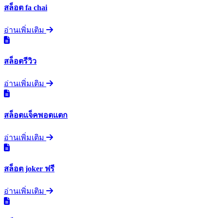
สล็อต fa chai
อ่านเพิ่มเติม
สล็อตรีวิว
อ่านเพิ่มเติม
สล็อตแจ็คพอตแตก
อ่านเพิ่มเติม
สล็อต joker ฟรี
อ่านเพิ่มเติม