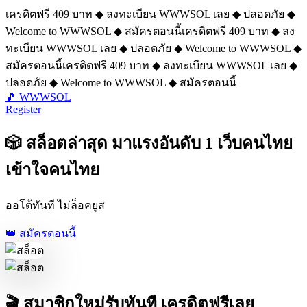
เครดิตฟรี 409 บาท ◆ ลงทะเบียน WWWSOL เลย ◆ ปลอดภัย ◆
Welcome to WWWSOL ◆ สมัครตอนนี้
เครดิตฟรี 409 บาท ◆ ลง
ทะเบียน WWWSOL เลย ◆ ปลอดภัย ◆ Welcome to WWWSOL ◆
สมัครตอนนี้
เครดิตฟรี 409 บาท ◆ ลงทะเบียน WWWSOL เลย ◆
ปลอดภัย ◆ Welcome to WWWSOL ◆ สมัครตอนนี้
🎵 WWWSOL
Register
🎲 สล็อตล่าสุด มาแรงอันดับ 1 เว็บคนไทย
เข้าใจคนไทย
ออโต้ทันที ไม่ล็อคยูส
👑 สมัครตอนนี้
🎬 สมาชิกใหม่รับทันที เครดิตฟรีเลย