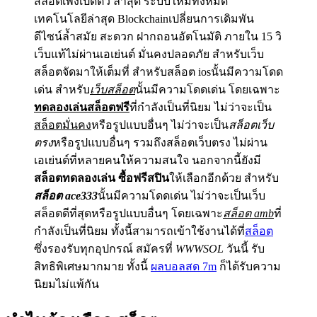
สล็อตเพิ่งเปิดตัว ล่าสุด ระบบใหม่ทั้งหมด
เทคโนโลยีล่าสุด Blockchainเปลี่ยนการเดิมพัน
ดีไซน์ล้ำสมัย สะดวก ฝากถอนอัตโนมัติ ภายใน 15 วิ
เว็บแท้ไม่ผ่านเอเย่นต์ มั่นคงปลอดภัย สำหรับเว็บ
สล็อตจัดมาให้เต็มที่ สำหรับสล็อต iosนั้นมีความโดด
เด่น สำหรับ
เว็บสล็อต
นั้นมีความโดดเด่น โดยเฉพาะ
ทดลองเล่นสล็อตฟรี
ที่กำลังเป็นที่นิยม ไม่ว่าจะเป็น
สล็อตมั่นคง
หรือรูปแบบอื่นๆ ไม่ว่าจะเป็น
สล็อตเว็บ
ตรง
หรือรูปแบบอื่นๆ รวมถึงสล็อตเว็บตรง ไม่ผ่าน
เอเย่นต์ที่หลายคนให้ความสนใจ นอกจากนี้ยังมี
สล็อตทดลองเล่น ซื้อฟรีสปิน
ให้เลือกอีกด้วย สำหรับ
สล็อต ace333
นั้นมีความโดดเด่น ไม่ว่าจะเป็นเว็บ
สล็อตดีที่สุดหรือรูปแบบอื่นๆ โดยเฉพาะ
สล็อต amb
ที่
กำลังเป็นที่นิยม ทั้งนี้สามารถเข้าใช้งานได้ที่
สล็อต
ซึ่งรองรับทุกอุปกรณ์ สมัครที่
WWWSOL
วันนี้ รับ
สิทธิพิเศษมากมาย ทั้งนี้
ผลบอลสด 7m
ก็ได้รับความ
นิยมไม่แพ้กัน