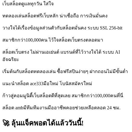
เว็บสล็อตดูแลทุกวัน ใส่ใจ
ทดลองเล่นสล็อตฟรีเว็บหลัก น่าเชื่อถือ การเงินมั่นคง
วางใจได้เรื่องข้อมูลส่วนตัวกับสล็อตมั่นคง ระบบ SSL 256-bit
สมาชิกกว่า100,000คน ไว้ใจสล็อตเว็บตรงตลอดมา
สล็อตเว็บตรง ไม่ผ่านเอเย่นต์ แบรนด์ที่ไว้วางใจได้ ระบบ AI
อัจฉริยะ
เริ่มต้นกับสล็อตทดลองเล่น ซื้อฟรีสปินง่ายๆ ฝากถอนไม่มีขั้นต่ำ
แนะนำสล็อต ace333มือใหม่ โบนัสสมัครใหม่
ก้าวสู่คอมมูนิตี้เว็บสล็อตดีที่สุดเลย สมาชิกกว่า100,000คนที่นี่
สล็อต ambมีทีมทีมงานมืออาชีพคอยช่วยเหลือตลอด 24 ชม.
🚀 ลุ้นแจ็คพอตได้แล้ววันนี้!