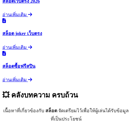
สล็อตเว็บตรง 2026
อ่านเพิ่มเติม
สล็อต joker เว็บตรง
อ่านเพิ่มเติม
สล็อตซื้อฟรีสปิน
อ่านเพิ่มเติม
💥 คลังบทความ
ครบถ้วน
เนื้อหาที่เกี่ยวข้องกับ
สล็อต
จัดเตรียมไว้เพื่อให้ผู้เล่นได้รับข้อมูล
ที่เป็นประโยชน์