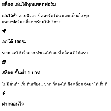
สล็อต เล่นได้ทุกแพลตฟอร์ม
เล่นได้ทั้ง คอมพิวเตอร์ สมาร์ทโฟน และแท็บเล็ต ทุก
แพลตฟอร์ม สล็อต พร้อมให้บริการ
ออโต้ 100%
ระบบออโต้ เร็วมาก ทำเองได้เลย ที่ สล็อต มีให้ครบ
สล็อต ขั้นต่ำ 1 บาท
ไม่มีขั้นต่ำ เริ่มต้นเพียง 1 บาท ก็ลองได้ ซึ่ง สล็อต จัดมาให้เต็มที่
ฝากถอนไว