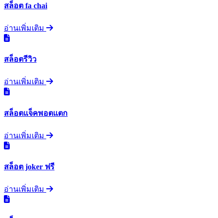
สล็อต fa chai
อ่านเพิ่มเติม
สล็อตรีวิว
อ่านเพิ่มเติม
สล็อตแจ็คพอตแตก
อ่านเพิ่มเติม
สล็อต joker ฟรี
อ่านเพิ่มเติม