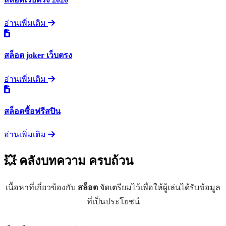
อ่านเพิ่มเติม
สล็อต joker เว็บตรง
อ่านเพิ่มเติม
สล็อตซื้อฟรีสปิน
อ่านเพิ่มเติม
💥 คลังบทความ
ครบถ้วน
เนื้อหาที่เกี่ยวข้องกับ
สล็อต
จัดเตรียมไว้เพื่อให้ผู้เล่นได้รับข้อมูล
ที่เป็นประโยชน์