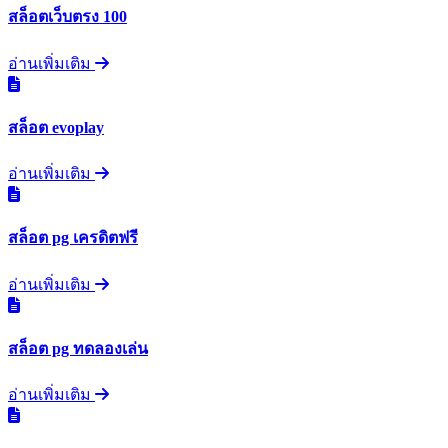
สล็อตเว็บตรง 100
อ่านเพิ่มเติม
สล็อต evoplay
อ่านเพิ่มเติม
สล็อต pg เครดิตฟรี
อ่านเพิ่มเติม
สล็อต pg ทดลองเล่น
อ่านเพิ่มเติม