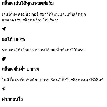
สล็อต เล่นได้ทุกแพลตฟอร์ม
เล่นได้ทั้ง คอมพิวเตอร์ สมาร์ทโฟน และแท็บเล็ต ทุก
แพลตฟอร์ม สล็อต พร้อมให้บริการ
ออโต้ 100%
ระบบออโต้ เร็วมาก ทำเองได้เลย ที่ สล็อต มีให้ครบ
สล็อต ขั้นต่ำ 1 บาท
ไม่มีขั้นต่ำ เริ่มต้นเพียง 1 บาท ก็ลองได้ ซึ่ง สล็อต จัดมาให้เต็มที่
ฝากถอนไว