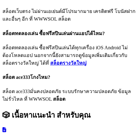
สล็อตเว็บตรง ไม่ผ่านเอเย่นต์มีโปรมากมาย เครดิตฟรี โบนัสฝาก
และอื่นๆ อีก ที่ WWWSOL สล็อต
สล็อตทดลองเล่น ซื้อฟรีสปินเล่นผ่านแอปได้ไหม?
สล็อตทดลองเล่น ซื้อฟรีสปินเล่นได้ทุกเครื่อง iOS Android ไม่
ต้องโหลดแอป นอกจากนี้ยังสามารถดูข้อมูลเพิ่มเติมเกี่ยวกับ
สล็อตรางวัลใหญ่ ได้ที่
สล็อตรางวัลใหญ่
สล็อต ace333โกงไหม?
สล็อต ace333มั่นคงปลอดภัย ระบบรักษาความปลอดภัย ข้อมูล
ไม่รั่วไหล ที่ WWWSOL
สล็อต
🎲 เนื้อหาแนะนำ
สำหรับคุณ