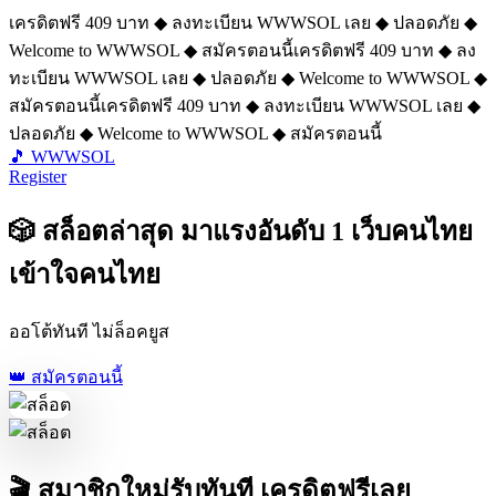
เครดิตฟรี 409 บาท ◆ ลงทะเบียน WWWSOL เลย ◆ ปลอดภัย ◆
Welcome to WWWSOL ◆ สมัครตอนนี้
เครดิตฟรี 409 บาท ◆ ลง
ทะเบียน WWWSOL เลย ◆ ปลอดภัย ◆ Welcome to WWWSOL ◆
สมัครตอนนี้
เครดิตฟรี 409 บาท ◆ ลงทะเบียน WWWSOL เลย ◆
ปลอดภัย ◆ Welcome to WWWSOL ◆ สมัครตอนนี้
🎵 WWWSOL
Register
🎲 สล็อตล่าสุด มาแรงอันดับ 1 เว็บคนไทย
เข้าใจคนไทย
ออโต้ทันที ไม่ล็อคยูส
👑 สมัครตอนนี้
🎬 สมาชิกใหม่รับทันที เครดิตฟรีเลย