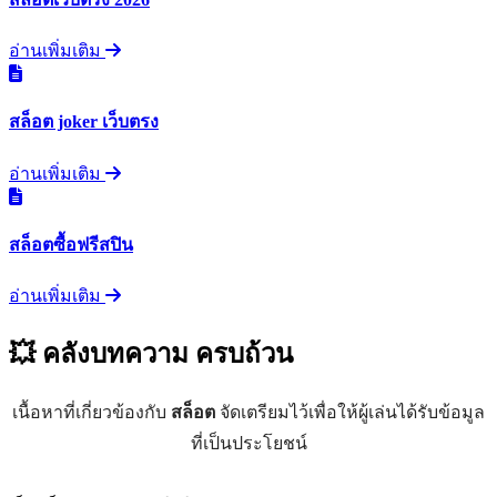
อ่านเพิ่มเติม
สล็อต joker เว็บตรง
อ่านเพิ่มเติม
สล็อตซื้อฟรีสปิน
อ่านเพิ่มเติม
💥 คลังบทความ
ครบถ้วน
เนื้อหาที่เกี่ยวข้องกับ
สล็อต
จัดเตรียมไว้เพื่อให้ผู้เล่นได้รับข้อมูล
ที่เป็นประโยชน์