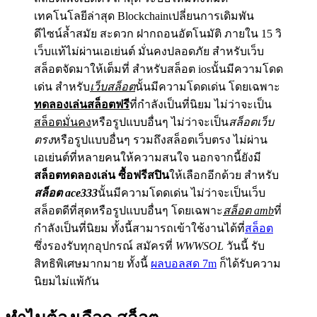
เทคโนโลยีล่าสุด Blockchainเปลี่ยนการเดิมพัน
ดีไซน์ล้ำสมัย สะดวก ฝากถอนอัตโนมัติ ภายใน 15 วิ
เว็บแท้ไม่ผ่านเอเย่นต์ มั่นคงปลอดภัย สำหรับเว็บ
สล็อตจัดมาให้เต็มที่ สำหรับสล็อต iosนั้นมีความโดด
เด่น สำหรับ
เว็บสล็อต
นั้นมีความโดดเด่น โดยเฉพาะ
ทดลองเล่นสล็อตฟรี
ที่กำลังเป็นที่นิยม ไม่ว่าจะเป็น
สล็อตมั่นคง
หรือรูปแบบอื่นๆ ไม่ว่าจะเป็น
สล็อตเว็บ
ตรง
หรือรูปแบบอื่นๆ รวมถึงสล็อตเว็บตรง ไม่ผ่าน
เอเย่นต์ที่หลายคนให้ความสนใจ นอกจากนี้ยังมี
สล็อตทดลองเล่น ซื้อฟรีสปิน
ให้เลือกอีกด้วย สำหรับ
สล็อต ace333
นั้นมีความโดดเด่น ไม่ว่าจะเป็นเว็บ
สล็อตดีที่สุดหรือรูปแบบอื่นๆ โดยเฉพาะ
สล็อต amb
ที่
กำลังเป็นที่นิยม ทั้งนี้สามารถเข้าใช้งานได้ที่
สล็อต
ซึ่งรองรับทุกอุปกรณ์ สมัครที่
WWWSOL
วันนี้ รับ
สิทธิพิเศษมากมาย ทั้งนี้
ผลบอลสด 7m
ก็ได้รับความ
นิยมไม่แพ้กัน