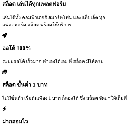
สล็อต เล่นได้ทุกแพลตฟอร์ม
เล่นได้ทั้ง คอมพิวเตอร์ สมาร์ทโฟน และแท็บเล็ต ทุก
แพลตฟอร์ม สล็อต พร้อมให้บริการ
ออโต้ 100%
ระบบออโต้ เร็วมาก ทำเองได้เลย ที่ สล็อต มีให้ครบ
สล็อต ขั้นต่ำ 1 บาท
ไม่มีขั้นต่ำ เริ่มต้นเพียง 1 บาท ก็ลองได้ ซึ่ง สล็อต จัดมาให้เต็มที่
ฝากถอนไว