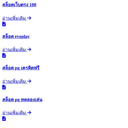
สล็อตเว็บตรง 100
อ่านเพิ่มเติม
สล็อต evoplay
อ่านเพิ่มเติม
สล็อต pg เครดิตฟรี
อ่านเพิ่มเติม
สล็อต pg ทดลองเล่น
อ่านเพิ่มเติม