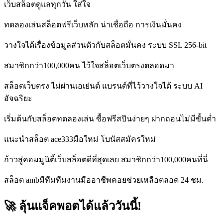
เว็บสล็อตดูแลทุกวัน ใส่ใจ
ทดลองเล่นสล็อตฟรีเว็บหลัก น่าเชื่อถือ การเงินมั่นคง
วางใจได้เรื่องข้อมูลส่วนตัวกับสล็อตมั่นคง ระบบ SSL 256-bit
สมาชิกกว่า100,000คน ไว้ใจสล็อตเว็บตรงตลอดมา
สล็อตเว็บตรง ไม่ผ่านเอเย่นต์ แบรนด์ที่ไว้วางใจได้ ระบบ AI
อัจฉริยะ
เริ่มต้นกับสล็อตทดลองเล่น ซื้อฟรีสปินง่ายๆ ฝากถอนไม่มีขั้นต่ำ
แนะนำสล็อต ace333มือใหม่ โบนัสสมัครใหม่
ก้าวสู่คอมมูนิตี้เว็บสล็อตดีที่สุดเลย สมาชิกกว่า100,000คนที่นี่
สล็อต ambมีทีมทีมงานมืออาชีพคอยช่วยเหลือตลอด 24 ชม.
🚀 ลุ้นแจ็คพอตได้แล้ววันนี้!