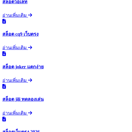
สล็อตวอเลท
อ่านเพิ่มเติม
สล็อต cq9 เว็บตรง
อ่านเพิ่มเติม
สล็อต joker แตกง่าย
อ่านเพิ่มเติม
สล็อต jili ทดลองเล่น
อ่านเพิ่มเติม
สล็อตเว็บตรง 2026