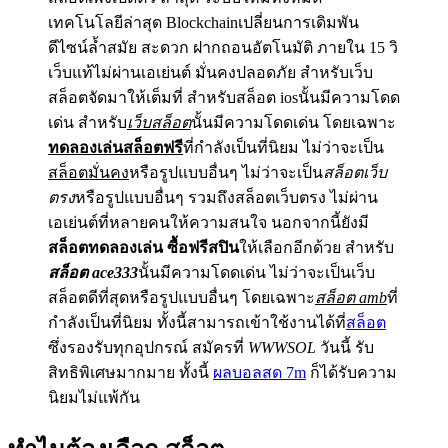
เทคโนโลยีล่าสุด Blockchainเปลี่ยนการเดิมพัน
ดีไซน์ล้ำสมัย สะดวก ฝากถอนอัตโนมัติ ภายใน 15 วิ
เว็บแท้ไม่ผ่านเอเย่นต์ มั่นคงปลอดภัย สำหรับเว็บ
สล็อตจัดมาให้เต็มที่ สำหรับสล็อต iosนั้นมีความโดด
เด่น สำหรับ
เว็บสล็อต
นั้นมีความโดดเด่น โดยเฉพาะ
ทดลองเล่นสล็อตฟรี
ที่กำลังเป็นที่นิยม ไม่ว่าจะเป็น
สล็อตมั่นคง
หรือรูปแบบอื่นๆ ไม่ว่าจะเป็น
สล็อตเว็บ
ตรง
หรือรูปแบบอื่นๆ รวมถึงสล็อตเว็บตรง ไม่ผ่าน
เอเย่นต์ที่หลายคนให้ความสนใจ นอกจากนี้ยังมี
สล็อตทดลองเล่น ซื้อฟรีสปิน
ให้เลือกอีกด้วย สำหรับ
สล็อต ace333
นั้นมีความโดดเด่น ไม่ว่าจะเป็นเว็บ
สล็อตดีที่สุดหรือรูปแบบอื่นๆ โดยเฉพาะ
สล็อต amb
ที่
กำลังเป็นที่นิยม ทั้งนี้สามารถเข้าใช้งานได้ที่
สล็อต
ซึ่งรองรับทุกอุปกรณ์ สมัครที่
WWWSOL
วันนี้ รับ
สิทธิพิเศษมากมาย ทั้งนี้
ผลบอลสด 7m
ก็ได้รับความ
นิยมไม่แพ้กัน