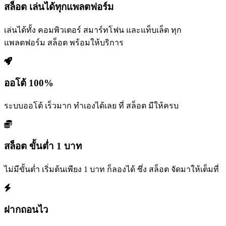
สล็อต เล่นได้ทุกแพลตฟอร์ม
เล่นได้ทั้ง คอมพิวเตอร์ สมาร์ทโฟน และแท็บเล็ต ทุก
แพลตฟอร์ม สล็อต พร้อมให้บริการ
ออโต้ 100%
ระบบออโต้ เร็วมาก ทำเองได้เลย ที่ สล็อต มีให้ครบ
สล็อต ขั้นต่ำ 1 บาท
ไม่มีขั้นต่ำ เริ่มต้นเพียง 1 บาท ก็ลองได้ ซึ่ง สล็อต จัดมาให้เต็มที่
ฝากถอนไว