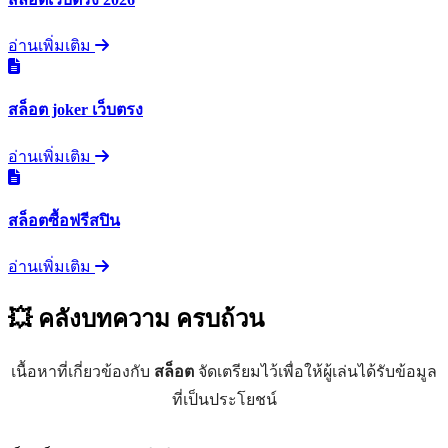
อ่านเพิ่มเติม
สล็อต joker เว็บตรง
อ่านเพิ่มเติม
สล็อตซื้อฟรีสปิน
อ่านเพิ่มเติม
💥 คลังบทความ
ครบถ้วน
เนื้อหาที่เกี่ยวข้องกับ
สล็อต
จัดเตรียมไว้เพื่อให้ผู้เล่นได้รับข้อมูล
ที่เป็นประโยชน์