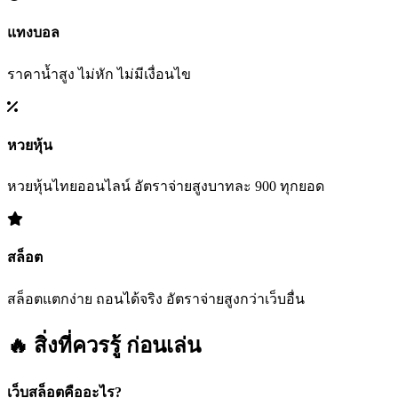
แทงบอล
ราคาน้ำสูง ไม่หัก ไม่มีเงื่อนไข
หวยหุ้น
หวยหุ้นไทยออนไลน์ อัตราจ่ายสูงบาทละ 900 ทุกยอด
สล็อต
สล็อตแตกง่าย ถอนได้จริง อัตราจ่ายสูงกว่าเว็บอื่น
🔥 สิ่งที่ควรรู้
ก่อนเล่น
เว็บสล็อตคืออะไร?