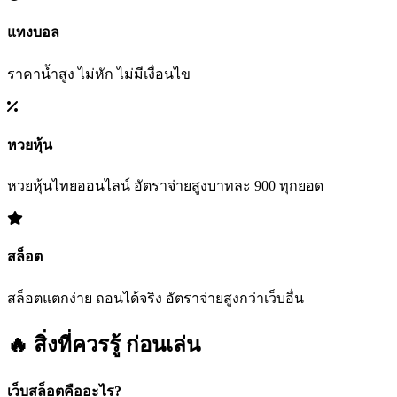
แทงบอล
ราคาน้ำสูง ไม่หัก ไม่มีเงื่อนไข
หวยหุ้น
หวยหุ้นไทยออนไลน์ อัตราจ่ายสูงบาทละ 900 ทุกยอด
สล็อต
สล็อตแตกง่าย ถอนได้จริง อัตราจ่ายสูงกว่าเว็บอื่น
🔥 สิ่งที่ควรรู้
ก่อนเล่น
เว็บสล็อตคืออะไร?