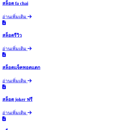
สล็อต fa chai
อ่านเพิ่มเติม
สล็อตรีวิว
อ่านเพิ่มเติม
สล็อตแจ็คพอตแตก
อ่านเพิ่มเติม
สล็อต joker ฟรี
อ่านเพิ่มเติม