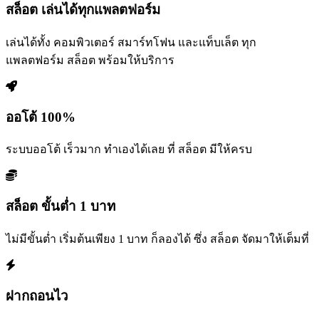
สล็อต เล่นได้ทุกแพลตฟอร์ม
เล่นได้ทั้ง คอมพิวเตอร์ สมาร์ทโฟน และแท็บเล็ต ทุก
แพลตฟอร์ม สล็อต พร้อมให้บริการ
ออโต้ 100%
ระบบออโต้ เร็วมาก ทำเองได้เลย ที่ สล็อต มีให้ครบ
สล็อต ขั้นต่ำ 1 บาท
ไม่มีขั้นต่ำ เริ่มต้นเพียง 1 บาท ก็ลองได้ ซึ่ง สล็อต จัดมาให้เต็มที่
ฝากถอนไว