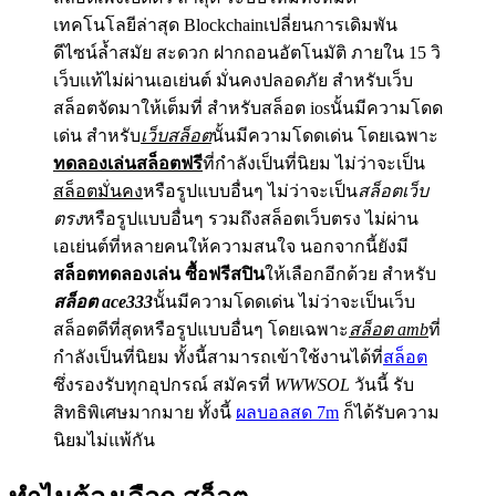
เทคโนโลยีล่าสุด Blockchainเปลี่ยนการเดิมพัน
ดีไซน์ล้ำสมัย สะดวก ฝากถอนอัตโนมัติ ภายใน 15 วิ
เว็บแท้ไม่ผ่านเอเย่นต์ มั่นคงปลอดภัย สำหรับเว็บ
สล็อตจัดมาให้เต็มที่ สำหรับสล็อต iosนั้นมีความโดด
เด่น สำหรับ
เว็บสล็อต
นั้นมีความโดดเด่น โดยเฉพาะ
ทดลองเล่นสล็อตฟรี
ที่กำลังเป็นที่นิยม ไม่ว่าจะเป็น
สล็อตมั่นคง
หรือรูปแบบอื่นๆ ไม่ว่าจะเป็น
สล็อตเว็บ
ตรง
หรือรูปแบบอื่นๆ รวมถึงสล็อตเว็บตรง ไม่ผ่าน
เอเย่นต์ที่หลายคนให้ความสนใจ นอกจากนี้ยังมี
สล็อตทดลองเล่น ซื้อฟรีสปิน
ให้เลือกอีกด้วย สำหรับ
สล็อต ace333
นั้นมีความโดดเด่น ไม่ว่าจะเป็นเว็บ
สล็อตดีที่สุดหรือรูปแบบอื่นๆ โดยเฉพาะ
สล็อต amb
ที่
กำลังเป็นที่นิยม ทั้งนี้สามารถเข้าใช้งานได้ที่
สล็อต
ซึ่งรองรับทุกอุปกรณ์ สมัครที่
WWWSOL
วันนี้ รับ
สิทธิพิเศษมากมาย ทั้งนี้
ผลบอลสด 7m
ก็ได้รับความ
นิยมไม่แพ้กัน