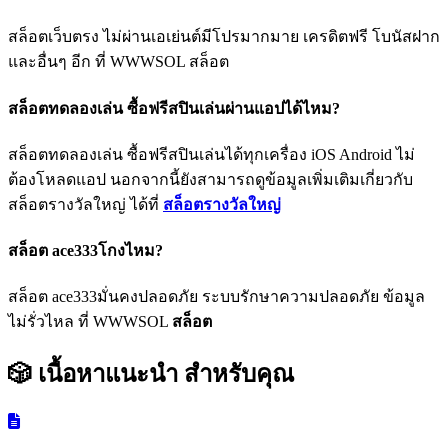
สล็อตเว็บตรง ไม่ผ่านเอเย่นต์มีโปรมากมาย เครดิตฟรี โบนัสฝาก
และอื่นๆ อีก ที่ WWWSOL สล็อต
สล็อตทดลองเล่น ซื้อฟรีสปินเล่นผ่านแอปได้ไหม?
สล็อตทดลองเล่น ซื้อฟรีสปินเล่นได้ทุกเครื่อง iOS Android ไม่
ต้องโหลดแอป นอกจากนี้ยังสามารถดูข้อมูลเพิ่มเติมเกี่ยวกับ
สล็อตรางวัลใหญ่ ได้ที่
สล็อตรางวัลใหญ่
สล็อต ace333โกงไหม?
สล็อต ace333มั่นคงปลอดภัย ระบบรักษาความปลอดภัย ข้อมูล
ไม่รั่วไหล ที่ WWWSOL
สล็อต
🎲 เนื้อหาแนะนำ
สำหรับคุณ