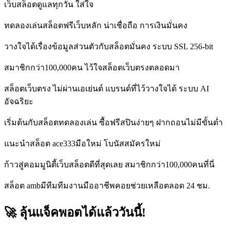
เว็บสล็อตดูแลทุกวัน ใส่ใจ
ทดลองเล่นสล็อตฟรีเว็บหลัก น่าเชื่อถือ การเงินมั่นคง
วางใจได้เรื่องข้อมูลส่วนตัวกับสล็อตมั่นคง ระบบ SSL 256-bit
สมาชิกกว่า100,000คน ไว้ใจสล็อตเว็บตรงตลอดมา
สล็อตเว็บตรง ไม่ผ่านเอเย่นต์ แบรนด์ที่ไว้วางใจได้ ระบบ AI
อัจฉริยะ
เริ่มต้นกับสล็อตทดลองเล่น ซื้อฟรีสปินง่ายๆ ฝากถอนไม่มีขั้นต่ำ
แนะนำสล็อต ace333มือใหม่ โบนัสสมัครใหม่
ก้าวสู่คอมมูนิตี้เว็บสล็อตดีที่สุดเลย สมาชิกกว่า100,000คนที่นี่
สล็อต ambมีทีมทีมงานมืออาชีพคอยช่วยเหลือตลอด 24 ชม.
🚀 ลุ้นแจ็คพอตได้แล้ววันนี้!