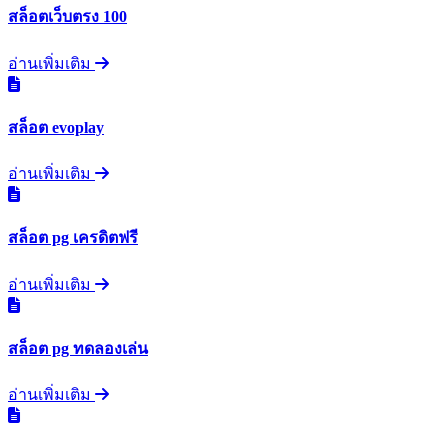
สล็อตเว็บตรง 100
อ่านเพิ่มเติม
สล็อต evoplay
อ่านเพิ่มเติม
สล็อต pg เครดิตฟรี
อ่านเพิ่มเติม
สล็อต pg ทดลองเล่น
อ่านเพิ่มเติม