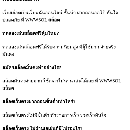
เว็บสล็อตเป็นเว็บพนันออนไลน์ ชั้นนำ ฝากถอนออโต้ ทันใจ
ปลอดภัย ที่ WWWSOL
สล็อต
ทดลองเล่นสล็อตฟรีคุ้มไหม?
ทดลองเล่นสล็อตฟรีได้รับความนิยมสูง มีผู้ใช้มาก จ่ายจริง
มั่นคง
สมัครสล็อตมั่นคงทำอย่างไร?
สล็อตมั่นคงง่ายมาก ใช้เวลาไม่นาน เล่นได้เลย ที่ WWWSOL
สล็อต
สล็อตเว็บตรงฝากถอนขั้นต่ำเท่าไหร่?
สล็อตเว็บตรงไม่มีขั้นต่ำ ทำรายการเร็ว รวดเร็วทันใจ
สล็อตเว็บตรง ไม่ผ่านเอเย่นต์มีโปรอะไร?