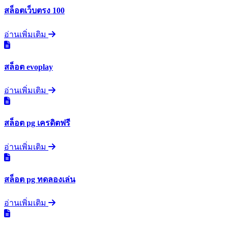
สล็อตเว็บตรง 100
อ่านเพิ่มเติม
สล็อต evoplay
อ่านเพิ่มเติม
สล็อต pg เครดิตฟรี
อ่านเพิ่มเติม
สล็อต pg ทดลองเล่น
อ่านเพิ่มเติม