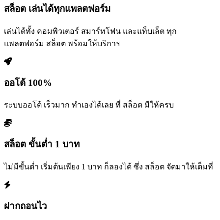
สล็อต เล่นได้ทุกแพลตฟอร์ม
เล่นได้ทั้ง คอมพิวเตอร์ สมาร์ทโฟน และแท็บเล็ต ทุก
แพลตฟอร์ม สล็อต พร้อมให้บริการ
ออโต้ 100%
ระบบออโต้ เร็วมาก ทำเองได้เลย ที่ สล็อต มีให้ครบ
สล็อต ขั้นต่ำ 1 บาท
ไม่มีขั้นต่ำ เริ่มต้นเพียง 1 บาท ก็ลองได้ ซึ่ง สล็อต จัดมาให้เต็มที่
ฝากถอนไว