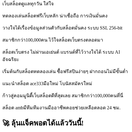
เว็บสล็อตดูแลทุกวัน ใส่ใจ
ทดลองเล่นสล็อตฟรีเว็บหลัก น่าเชื่อถือ การเงินมั่นคง
วางใจได้เรื่องข้อมูลส่วนตัวกับสล็อตมั่นคง ระบบ SSL 256-bit
สมาชิกกว่า100,000คน ไว้ใจสล็อตเว็บตรงตลอดมา
สล็อตเว็บตรง ไม่ผ่านเอเย่นต์ แบรนด์ที่ไว้วางใจได้ ระบบ AI
อัจฉริยะ
เริ่มต้นกับสล็อตทดลองเล่น ซื้อฟรีสปินง่ายๆ ฝากถอนไม่มีขั้นต่ำ
แนะนำสล็อต ace333มือใหม่ โบนัสสมัครใหม่
ก้าวสู่คอมมูนิตี้เว็บสล็อตดีที่สุดเลย สมาชิกกว่า100,000คนที่นี่
สล็อต ambมีทีมทีมงานมืออาชีพคอยช่วยเหลือตลอด 24 ชม.
🚀 ลุ้นแจ็คพอตได้แล้ววันนี้!