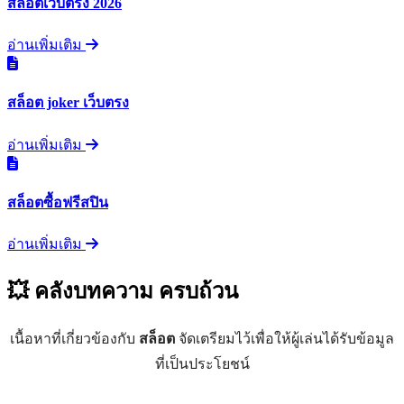
สล็อตเว็บตรง 2026
อ่านเพิ่มเติม
สล็อต joker เว็บตรง
อ่านเพิ่มเติม
สล็อตซื้อฟรีสปิน
อ่านเพิ่มเติม
💥 คลังบทความ
ครบถ้วน
เนื้อหาที่เกี่ยวข้องกับ
สล็อต
จัดเตรียมไว้เพื่อให้ผู้เล่นได้รับข้อมูล
ที่เป็นประโยชน์