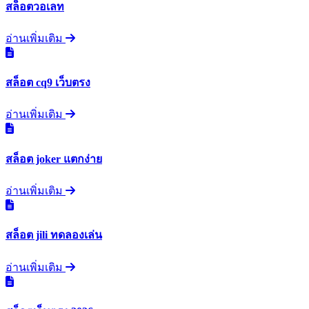
สล็อตวอเลท
อ่านเพิ่มเติม
สล็อต cq9 เว็บตรง
อ่านเพิ่มเติม
สล็อต joker แตกง่าย
อ่านเพิ่มเติม
สล็อต jili ทดลองเล่น
อ่านเพิ่มเติม