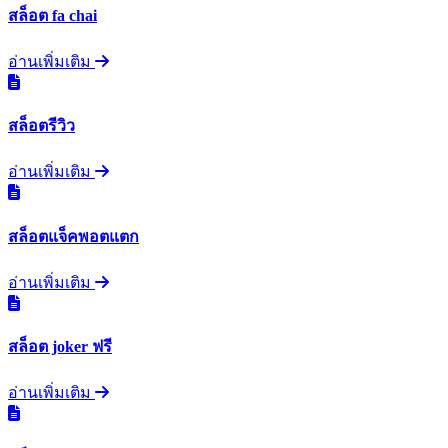
สล็อต fa chai
อ่านเพิ่มเติม
สล็อตรีวิว
อ่านเพิ่มเติม
สล็อตแจ็คพอตแตก
อ่านเพิ่มเติม
สล็อต joker ฟรี
อ่านเพิ่มเติม