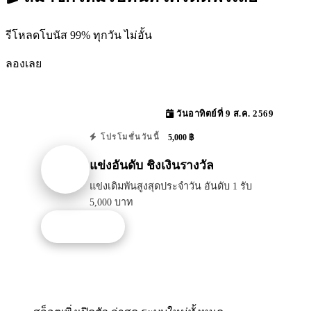
รีโหลดโบนัส 99% ทุกวัน ไม่อั้น
ลองเลย
วันอาทิตย์ที่ 9 ส.ค. 2569
5,000 ฿
โปรโมชั่นวันนี้
แข่งอันดับ ชิงเงินรางวัล
แข่งเดิมพันสูงสุดประจำวัน อันดับ 1 รับ
5,000 บาท
รับโปรนี้