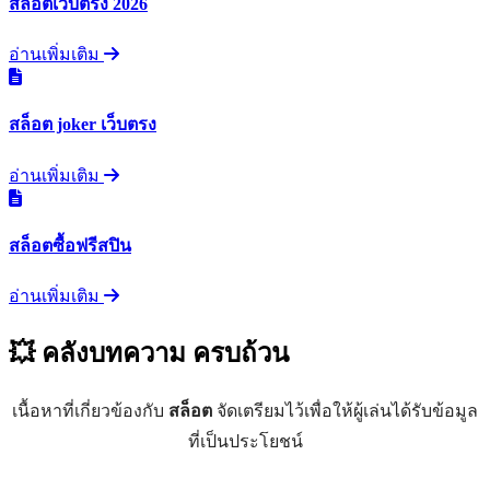
สล็อตเว็บตรง 2026
อ่านเพิ่มเติม
สล็อต joker เว็บตรง
อ่านเพิ่มเติม
สล็อตซื้อฟรีสปิน
อ่านเพิ่มเติม
💥 คลังบทความ
ครบถ้วน
เนื้อหาที่เกี่ยวข้องกับ
สล็อต
จัดเตรียมไว้เพื่อให้ผู้เล่นได้รับข้อมูล
ที่เป็นประโยชน์