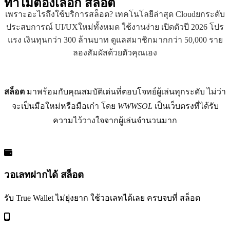
ทำไมต้องเลือก
สล็อต
เพราะอะไรถึงใช้บริการสล็อต? เทคโนโลยีล่าสุด Cloudยกระดับ
ประสบการณ์ UI/UXใหม่ทั้งหมด ใช้งานง่าย เปิดตัวปี 2026 โปร
แรง เงินทุนกว่า 300 ล้านบาท ดูแลสมาชิกมากกว่า 50,000 ราย
ลองสัมผัสด้วยตัวคุณเอง
สล็อต
มาพร้อมกับคุณสมบัติเด่นที่ตอบโจทย์ผู้เล่นทุกระดับ ไม่ว่า
จะเป็นมือใหม่หรือมือเก๋า โดย
WWWSOL
เป็นเว็บตรงที่ได้รับ
ความไว้วางใจจากผู้เล่นจำนวนมาก
วอเลทฝากได้ สล็อต
รับ True Wallet ไม่ยุ่งยาก ใช้วอเลทได้เลย ครบจบที่ สล็อต