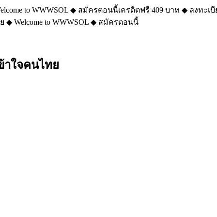
elcome to WWWSOL ◆ สมัครตอนนี้
เครดิตฟรี 409 บาท ◆ ลงทะ
ัย ◆ Welcome to WWWSOL ◆ สมัครตอนนี้
เข้าใจคนไทย