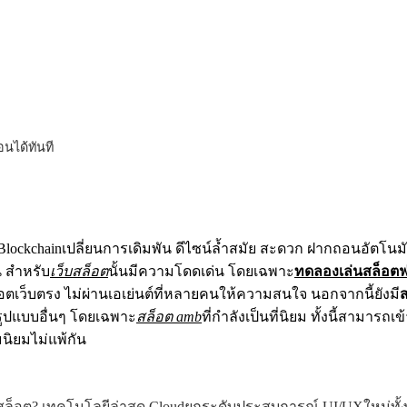
อนได้ทันที
 Blockchainเปลี่ยนการเดิมพัน ดีไซน์ล้ำสมัย สะดวก ฝากถอนอัตโนมัต
น สำหรับ
เว็บสล็อต
นั้นมีความโดดเด่น โดยเฉพาะ
ทดลองเล่นสล็อตฟ
อตเว็บตรง ไม่ผ่านเอเย่นต์ที่หลายคนให้ความสนใจ นอกจากนี้ยังมี
ส
ือรูปแบบอื่นๆ โดยเฉพาะ
สล็อต amb
ที่กำลังเป็นที่นิยม ทั้งนี้สามารถเข
นิยมไม่แพ้กัน
ล็อต? เทคโนโลยีล่าสุด Cloudยกระดับประสบการณ์ UI/UXใหม่ทั้งห