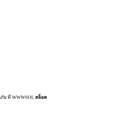
อดภัย ที่ WWWSOL
สล็อต