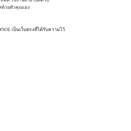
สด้วยตัวคุณเอง
WSOL
เป็นเว็บตรงที่ได้รับความไว้