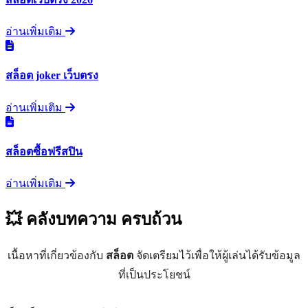
อ่านเพิ่มเติม
สล็อต joker เว็บตรง
อ่านเพิ่มเติม
สล็อตซื้อฟรีสปิน
อ่านเพิ่มเติม
💥 คลังบทความ
ครบถ้วน
เนื้อหาที่เกี่ยวข้องกับ
สล็อต
จัดเตรียมไว้เพื่อให้ผู้เล่นได้รับข้อมูล
ที่เป็นประโยชน์