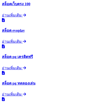
สล็อตเว็บตรง 100
อ่านเพิ่มเติม
สล็อต evoplay
อ่านเพิ่มเติม
สล็อต pg เครดิตฟรี
อ่านเพิ่มเติม
สล็อต pg ทดลองเล่น
อ่านเพิ่มเติม