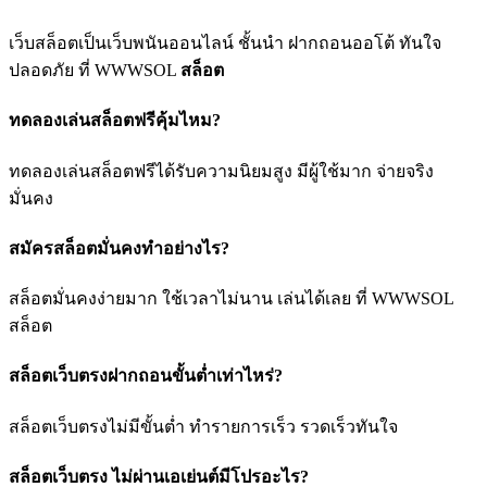
เว็บสล็อตเป็นเว็บพนันออนไลน์ ชั้นนำ ฝากถอนออโต้ ทันใจ
ปลอดภัย ที่ WWWSOL
สล็อต
ทดลองเล่นสล็อตฟรีคุ้มไหม?
ทดลองเล่นสล็อตฟรีได้รับความนิยมสูง มีผู้ใช้มาก จ่ายจริง
มั่นคง
สมัครสล็อตมั่นคงทำอย่างไร?
สล็อตมั่นคงง่ายมาก ใช้เวลาไม่นาน เล่นได้เลย ที่ WWWSOL
สล็อต
สล็อตเว็บตรงฝากถอนขั้นต่ำเท่าไหร่?
สล็อตเว็บตรงไม่มีขั้นต่ำ ทำรายการเร็ว รวดเร็วทันใจ
สล็อตเว็บตรง ไม่ผ่านเอเย่นต์มีโปรอะไร?