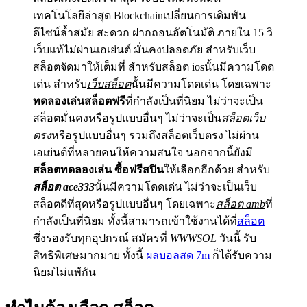
เทคโนโลยีล่าสุด Blockchainเปลี่ยนการเดิมพัน
ดีไซน์ล้ำสมัย สะดวก ฝากถอนอัตโนมัติ ภายใน 15 วิ
เว็บแท้ไม่ผ่านเอเย่นต์ มั่นคงปลอดภัย สำหรับเว็บ
สล็อตจัดมาให้เต็มที่ สำหรับสล็อต iosนั้นมีความโดด
เด่น สำหรับ
เว็บสล็อต
นั้นมีความโดดเด่น โดยเฉพาะ
ทดลองเล่นสล็อตฟรี
ที่กำลังเป็นที่นิยม ไม่ว่าจะเป็น
สล็อตมั่นคง
หรือรูปแบบอื่นๆ ไม่ว่าจะเป็น
สล็อตเว็บ
ตรง
หรือรูปแบบอื่นๆ รวมถึงสล็อตเว็บตรง ไม่ผ่าน
เอเย่นต์ที่หลายคนให้ความสนใจ นอกจากนี้ยังมี
สล็อตทดลองเล่น ซื้อฟรีสปิน
ให้เลือกอีกด้วย สำหรับ
สล็อต ace333
นั้นมีความโดดเด่น ไม่ว่าจะเป็นเว็บ
สล็อตดีที่สุดหรือรูปแบบอื่นๆ โดยเฉพาะ
สล็อต amb
ที่
กำลังเป็นที่นิยม ทั้งนี้สามารถเข้าใช้งานได้ที่
สล็อต
ซึ่งรองรับทุกอุปกรณ์ สมัครที่
WWWSOL
วันนี้ รับ
สิทธิพิเศษมากมาย ทั้งนี้
ผลบอลสด 7m
ก็ได้รับความ
นิยมไม่แพ้กัน