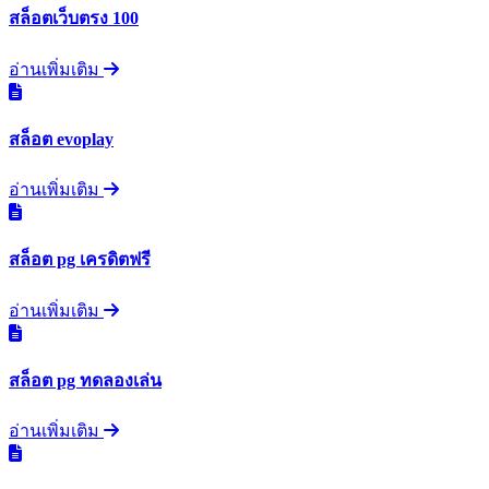
สล็อตเว็บตรง 100
อ่านเพิ่มเติม
สล็อต evoplay
อ่านเพิ่มเติม
สล็อต pg เครดิตฟรี
อ่านเพิ่มเติม
สล็อต pg ทดลองเล่น
อ่านเพิ่มเติม