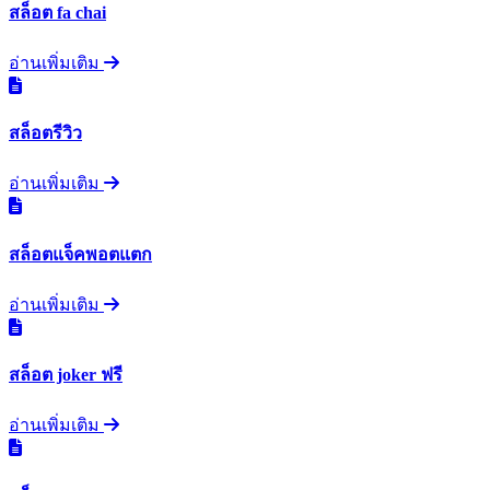
สล็อต fa chai
อ่านเพิ่มเติม
สล็อตรีวิว
อ่านเพิ่มเติม
สล็อตแจ็คพอตแตก
อ่านเพิ่มเติม
สล็อต joker ฟรี
อ่านเพิ่มเติม