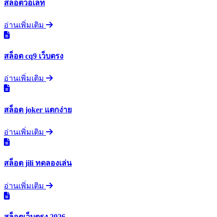
สล็อตวอเลท
อ่านเพิ่มเติม
สล็อต cq9 เว็บตรง
อ่านเพิ่มเติม
สล็อต joker แตกง่าย
อ่านเพิ่มเติม
สล็อต jili ทดลองเล่น
อ่านเพิ่มเติม
สล็อตเว็บตรง 2026