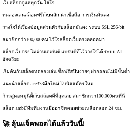
เว็บสล็อตดูแลทุกวัน ใส่ใจ
ทดลองเล่นสล็อตฟรีเว็บหลัก น่าเชื่อถือ การเงินมั่นคง
วางใจได้เรื่องข้อมูลส่วนตัวกับสล็อตมั่นคง ระบบ SSL 256-bit
สมาชิกกว่า100,000คน ไว้ใจสล็อตเว็บตรงตลอดมา
สล็อตเว็บตรง ไม่ผ่านเอเย่นต์ แบรนด์ที่ไว้วางใจได้ ระบบ AI
อัจฉริยะ
เริ่มต้นกับสล็อตทดลองเล่น ซื้อฟรีสปินง่ายๆ ฝากถอนไม่มีขั้นต่ำ
แนะนำสล็อต ace333มือใหม่ โบนัสสมัครใหม่
ก้าวสู่คอมมูนิตี้เว็บสล็อตดีที่สุดเลย สมาชิกกว่า100,000คนที่นี่
สล็อต ambมีทีมทีมงานมืออาชีพคอยช่วยเหลือตลอด 24 ชม.
🚀 ลุ้นแจ็คพอตได้แล้ววันนี้!