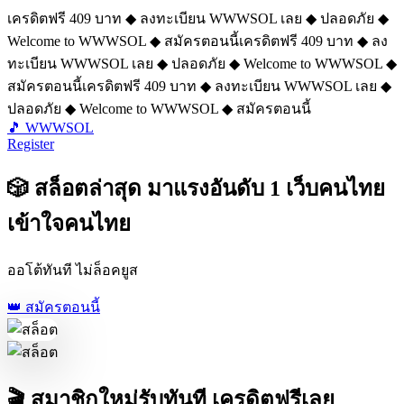
เครดิตฟรี 409 บาท ◆ ลงทะเบียน WWWSOL เลย ◆ ปลอดภัย ◆
Welcome to WWWSOL ◆ สมัครตอนนี้
เครดิตฟรี 409 บาท ◆ ลง
ทะเบียน WWWSOL เลย ◆ ปลอดภัย ◆ Welcome to WWWSOL ◆
สมัครตอนนี้
เครดิตฟรี 409 บาท ◆ ลงทะเบียน WWWSOL เลย ◆
ปลอดภัย ◆ Welcome to WWWSOL ◆ สมัครตอนนี้
🎵 WWWSOL
Register
🎲 สล็อตล่าสุด มาแรงอันดับ 1 เว็บคนไทย
เข้าใจคนไทย
ออโต้ทันที ไม่ล็อคยูส
👑 สมัครตอนนี้
🎬 สมาชิกใหม่รับทันที เครดิตฟรีเลย