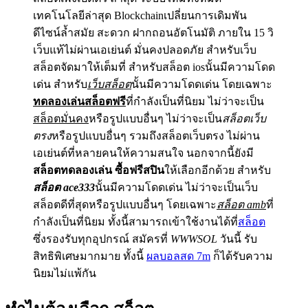
เทคโนโลยีล่าสุด Blockchainเปลี่ยนการเดิมพัน
ดีไซน์ล้ำสมัย สะดวก ฝากถอนอัตโนมัติ ภายใน 15 วิ
เว็บแท้ไม่ผ่านเอเย่นต์ มั่นคงปลอดภัย สำหรับเว็บ
สล็อตจัดมาให้เต็มที่ สำหรับสล็อต iosนั้นมีความโดด
เด่น สำหรับ
เว็บสล็อต
นั้นมีความโดดเด่น โดยเฉพาะ
ทดลองเล่นสล็อตฟรี
ที่กำลังเป็นที่นิยม ไม่ว่าจะเป็น
สล็อตมั่นคง
หรือรูปแบบอื่นๆ ไม่ว่าจะเป็น
สล็อตเว็บ
ตรง
หรือรูปแบบอื่นๆ รวมถึงสล็อตเว็บตรง ไม่ผ่าน
เอเย่นต์ที่หลายคนให้ความสนใจ นอกจากนี้ยังมี
สล็อตทดลองเล่น ซื้อฟรีสปิน
ให้เลือกอีกด้วย สำหรับ
สล็อต ace333
นั้นมีความโดดเด่น ไม่ว่าจะเป็นเว็บ
สล็อตดีที่สุดหรือรูปแบบอื่นๆ โดยเฉพาะ
สล็อต amb
ที่
กำลังเป็นที่นิยม ทั้งนี้สามารถเข้าใช้งานได้ที่
สล็อต
ซึ่งรองรับทุกอุปกรณ์ สมัครที่
WWWSOL
วันนี้ รับ
สิทธิพิเศษมากมาย ทั้งนี้
ผลบอลสด 7m
ก็ได้รับความ
นิยมไม่แพ้กัน