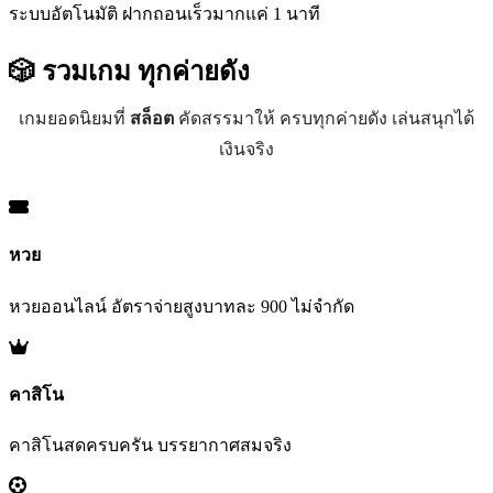
ระบบอัตโนมัติ ฝากถอนเร็วมากแค่ 1 นาที
🎲 รวมเกม
ทุกค่ายดัง
เกมยอดนิยมที่
สล็อต
คัดสรรมาให้ ครบทุกค่ายดัง เล่นสนุกได้
เงินจริง
หวย
หวยออนไลน์ อัตราจ่ายสูงบาทละ 900 ไม่จำกัด
คาสิโน
คาสิโนสดครบครัน บรรยากาศสมจริง