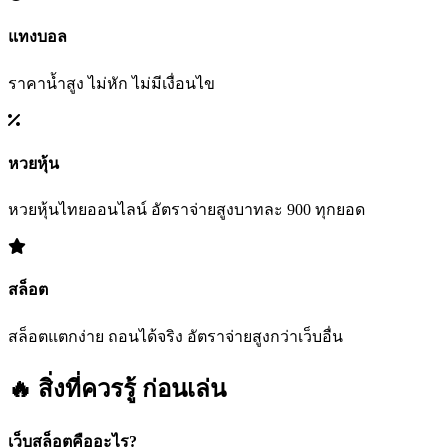
แทงบอล
ราคาน้ำสูง ไม่หัก ไม่มีเงื่อนไข
หวยหุ้น
หวยหุ้นไทยออนไลน์ อัตราจ่ายสูงบาทละ 900 ทุกยอด
สล็อต
สล็อตแตกง่าย ถอนได้จริง อัตราจ่ายสูงกว่าเว็บอื่น
🔥 สิ่งที่ควรรู้
ก่อนเล่น
เว็บสล็อตคืออะไร?