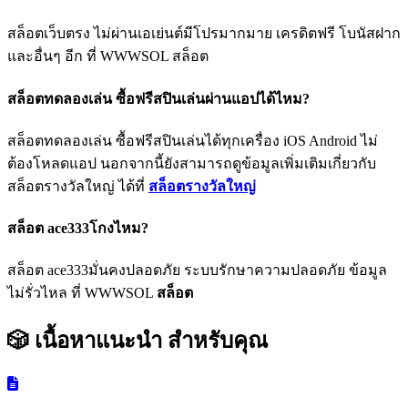
สล็อตเว็บตรง ไม่ผ่านเอเย่นต์มีโปรมากมาย เครดิตฟรี โบนัสฝาก
และอื่นๆ อีก ที่ WWWSOL สล็อต
สล็อตทดลองเล่น ซื้อฟรีสปินเล่นผ่านแอปได้ไหม?
สล็อตทดลองเล่น ซื้อฟรีสปินเล่นได้ทุกเครื่อง iOS Android ไม่
ต้องโหลดแอป นอกจากนี้ยังสามารถดูข้อมูลเพิ่มเติมเกี่ยวกับ
สล็อตรางวัลใหญ่ ได้ที่
สล็อตรางวัลใหญ่
สล็อต ace333โกงไหม?
สล็อต ace333มั่นคงปลอดภัย ระบบรักษาความปลอดภัย ข้อมูล
ไม่รั่วไหล ที่ WWWSOL
สล็อต
🎲 เนื้อหาแนะนำ
สำหรับคุณ