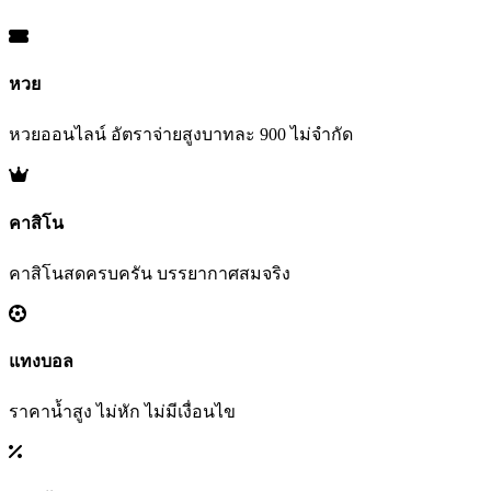
หวย
หวยออนไลน์ อัตราจ่ายสูงบาทละ 900 ไม่จำกัด
คาสิโน
คาสิโนสดครบครัน บรรยากาศสมจริง
แทงบอล
ราคาน้ำสูง ไม่หัก ไม่มีเงื่อนไข