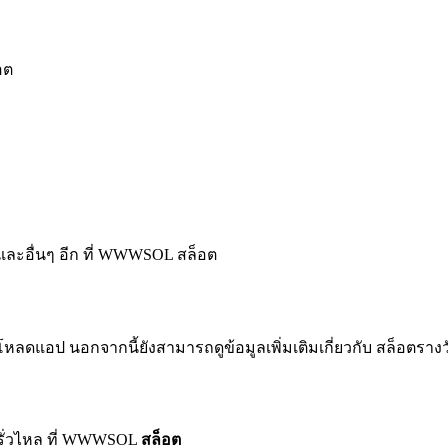
อต
 และอื่นๆ อีก ที่ WWWSOL สล็อต
งโหลดแอป นอกจากนี้ยังสามารถดูข้อมูลเพิ่มเติมเกี่ยวกับ สล็อตรางวั
รั่วไหล ที่ WWWSOL
สล็อต