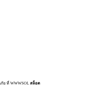
อดภัย ที่ WWWSOL
สล็อต