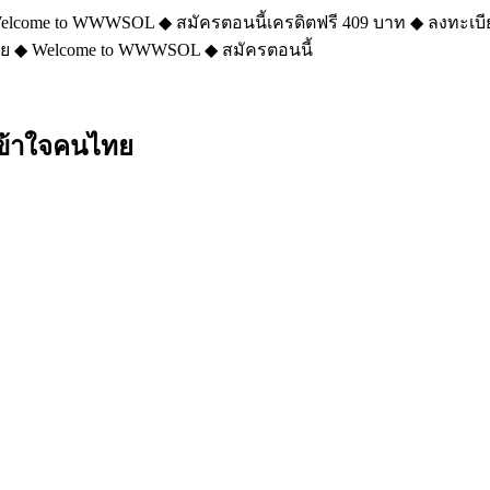
elcome to WWWSOL ◆ สมัครตอนนี้
เครดิตฟรี 409 บาท ◆ ลงทะ
ัย ◆ Welcome to WWWSOL ◆ สมัครตอนนี้
เข้าใจคนไทย