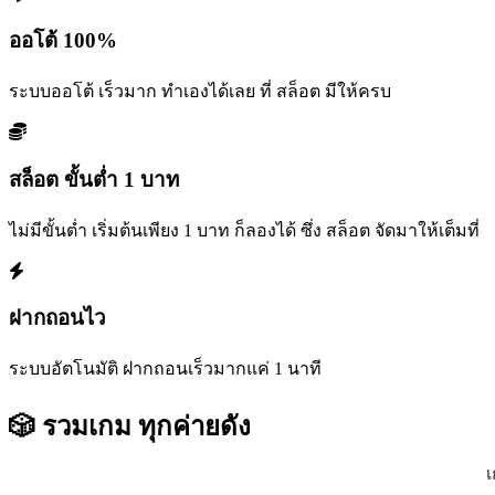
ออโต้ 100%
ระบบออโต้ เร็วมาก ทำเองได้เลย ที่ สล็อต มีให้ครบ
สล็อต ขั้นต่ำ 1 บาท
ไม่มีขั้นต่ำ เริ่มต้นเพียง 1 บาท ก็ลองได้ ซึ่ง สล็อต จัดมาให้เต็มที่
ฝากถอนไว
ระบบอัตโนมัติ ฝากถอนเร็วมากแค่ 1 นาที
🎲 รวมเกม
ทุกค่ายดัง
เ