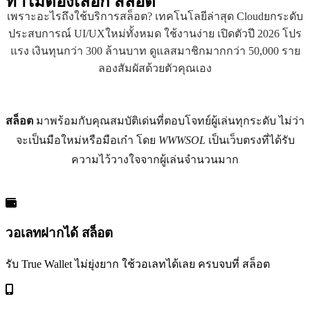
ทำไมต้องเลือก
สล็อต
เพราะอะไรถึงใช้บริการสล็อต? เทคโนโลยีล่าสุด Cloudยกระดับ
ประสบการณ์ UI/UXใหม่ทั้งหมด ใช้งานง่าย เปิดตัวปี 2026 โปร
แรง เงินทุนกว่า 300 ล้านบาท ดูแลสมาชิกมากกว่า 50,000 ราย
ลองสัมผัสด้วยตัวคุณเอง
สล็อต
มาพร้อมกับคุณสมบัติเด่นที่ตอบโจทย์ผู้เล่นทุกระดับ ไม่ว่า
จะเป็นมือใหม่หรือมือเก๋า โดย
WWWSOL
เป็นเว็บตรงที่ได้รับ
ความไว้วางใจจากผู้เล่นจำนวนมาก
วอเลทฝากได้ สล็อต
รับ True Wallet ไม่ยุ่งยาก ใช้วอเลทได้เลย ครบจบที่ สล็อต