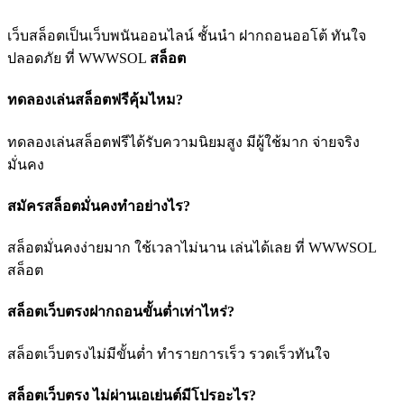
เว็บสล็อตเป็นเว็บพนันออนไลน์ ชั้นนำ ฝากถอนออโต้ ทันใจ
ปลอดภัย ที่ WWWSOL
สล็อต
ทดลองเล่นสล็อตฟรีคุ้มไหม?
ทดลองเล่นสล็อตฟรีได้รับความนิยมสูง มีผู้ใช้มาก จ่ายจริง
มั่นคง
สมัครสล็อตมั่นคงทำอย่างไร?
สล็อตมั่นคงง่ายมาก ใช้เวลาไม่นาน เล่นได้เลย ที่ WWWSOL
สล็อต
สล็อตเว็บตรงฝากถอนขั้นต่ำเท่าไหร่?
สล็อตเว็บตรงไม่มีขั้นต่ำ ทำรายการเร็ว รวดเร็วทันใจ
สล็อตเว็บตรง ไม่ผ่านเอเย่นต์มีโปรอะไร?