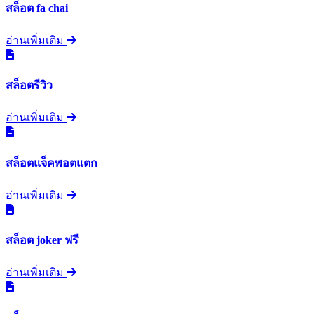
สล็อต fa chai
อ่านเพิ่มเติม
สล็อตรีวิว
อ่านเพิ่มเติม
สล็อตแจ็คพอตแตก
อ่านเพิ่มเติม
สล็อต joker ฟรี
อ่านเพิ่มเติม