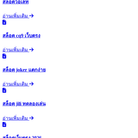
สล็อตวอเลท
อ่านเพิ่มเติม
สล็อต cq9 เว็บตรง
อ่านเพิ่มเติม
สล็อต joker แตกง่าย
อ่านเพิ่มเติม
สล็อต jili ทดลองเล่น
อ่านเพิ่มเติม
สล็อตเว็บตรง 2026