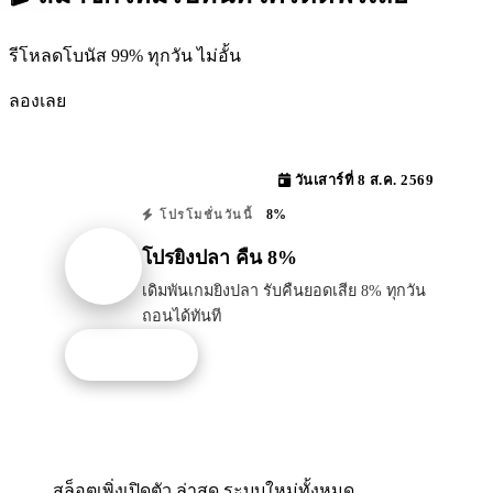
รีโหลดโบนัส 99% ทุกวัน ไม่อั้น
ลองเลย
วันเสาร์ที่ 8 ส.ค. 2569
8%
โปรโมชั่นวันนี้
โปรยิงปลา คืน 8%
เดิมพันเกมยิงปลา รับคืนยอดเสีย 8% ทุกวัน
ถอนได้ทันที
รับโปรนี้
สล็อตเพิ่งเปิดตัว ล่าสุด ระบบใหม่ทั้งหมด