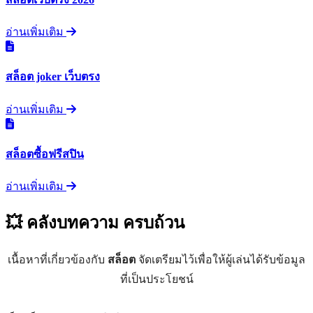
อ่านเพิ่มเติม
สล็อต joker เว็บตรง
อ่านเพิ่มเติม
สล็อตซื้อฟรีสปิน
อ่านเพิ่มเติม
💥 คลังบทความ
ครบถ้วน
เนื้อหาที่เกี่ยวข้องกับ
สล็อต
จัดเตรียมไว้เพื่อให้ผู้เล่นได้รับข้อมูล
ที่เป็นประโยชน์