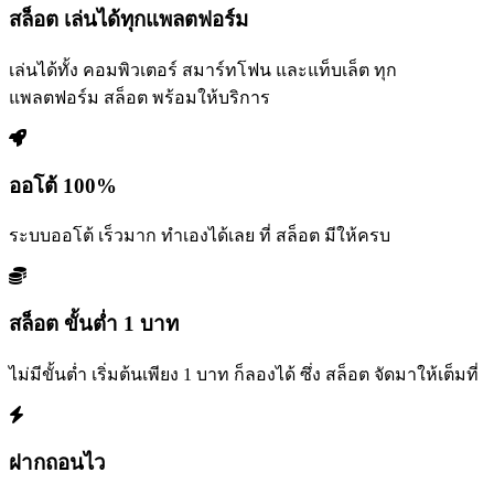
สล็อต เล่นได้ทุกแพลตฟอร์ม
เล่นได้ทั้ง คอมพิวเตอร์ สมาร์ทโฟน และแท็บเล็ต ทุก
แพลตฟอร์ม สล็อต พร้อมให้บริการ
ออโต้ 100%
ระบบออโต้ เร็วมาก ทำเองได้เลย ที่ สล็อต มีให้ครบ
สล็อต ขั้นต่ำ 1 บาท
ไม่มีขั้นต่ำ เริ่มต้นเพียง 1 บาท ก็ลองได้ ซึ่ง สล็อต จัดมาให้เต็มที่
ฝากถอนไว