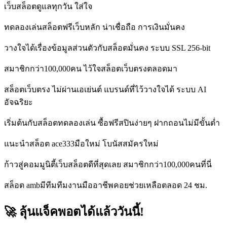
เว็บสล็อตดูแลทุกวัน ใส่ใจ
ทดลองเล่นสล็อตฟรีเว็บหลัก น่าเชื่อถือ การเงินมั่นคง
วางใจได้เรื่องข้อมูลส่วนตัวกับสล็อตมั่นคง ระบบ SSL 256-bit
สมาชิกกว่า100,000คน ไว้ใจสล็อตเว็บตรงตลอดมา
สล็อตเว็บตรง ไม่ผ่านเอเย่นต์ แบรนด์ที่ไว้วางใจได้ ระบบ AI
อัจฉริยะ
เริ่มต้นกับสล็อตทดลองเล่น ซื้อฟรีสปินง่ายๆ ฝากถอนไม่มีขั้นต่ำ
แนะนำสล็อต ace333มือใหม่ โบนัสสมัครใหม่
ก้าวสู่คอมมูนิตี้เว็บสล็อตดีที่สุดเลย สมาชิกกว่า100,000คนที่นี่
สล็อต ambมีทีมทีมงานมืออาชีพคอยช่วยเหลือตลอด 24 ชม.
🚀 ลุ้นแจ็คพอตได้แล้ววันนี้!