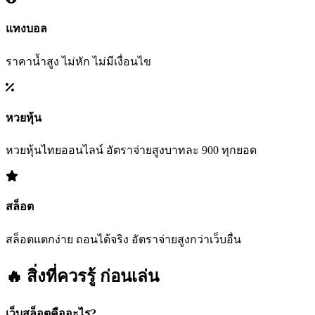
แทงบอล
ราคาน้ำสูง ไม่หัก ไม่มีเงื่อนไข
หวยหุ้น
หวยหุ้นไทยออนไลน์ อัตราจ่ายสูงบาทละ 900 ทุกยอด
สล็อต
สล็อตแตกง่าย ถอนได้จริง อัตราจ่ายสูงกว่าเว็บอื่น
🔥 สิ่งที่ควรรู้
ก่อนเล่น
เว็บสล็อตคืออะไร?