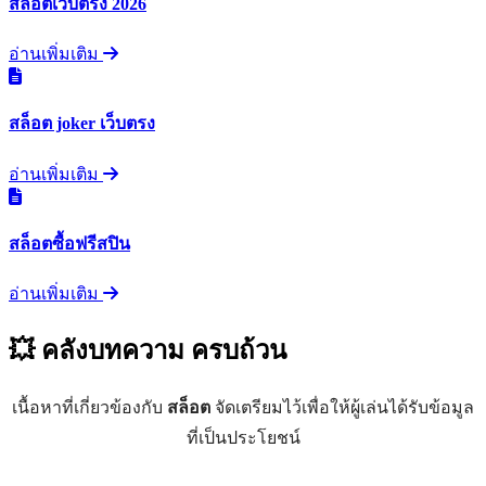
สล็อตเว็บตรง 2026
อ่านเพิ่มเติม
สล็อต joker เว็บตรง
อ่านเพิ่มเติม
สล็อตซื้อฟรีสปิน
อ่านเพิ่มเติม
💥 คลังบทความ
ครบถ้วน
เนื้อหาที่เกี่ยวข้องกับ
สล็อต
จัดเตรียมไว้เพื่อให้ผู้เล่นได้รับข้อมูล
ที่เป็นประโยชน์