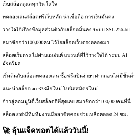
เว็บสล็อตดูแลทุกวัน ใส่ใจ
ทดลองเล่นสล็อตฟรีเว็บหลัก น่าเชื่อถือ การเงินมั่นคง
วางใจได้เรื่องข้อมูลส่วนตัวกับสล็อตมั่นคง ระบบ SSL 256-bit
สมาชิกกว่า100,000คน ไว้ใจสล็อตเว็บตรงตลอดมา
สล็อตเว็บตรง ไม่ผ่านเอเย่นต์ แบรนด์ที่ไว้วางใจได้ ระบบ AI
อัจฉริยะ
เริ่มต้นกับสล็อตทดลองเล่น ซื้อฟรีสปินง่ายๆ ฝากถอนไม่มีขั้นต่ำ
แนะนำสล็อต ace333มือใหม่ โบนัสสมัครใหม่
ก้าวสู่คอมมูนิตี้เว็บสล็อตดีที่สุดเลย สมาชิกกว่า100,000คนที่นี่
สล็อต ambมีทีมทีมงานมืออาชีพคอยช่วยเหลือตลอด 24 ชม.
🚀 ลุ้นแจ็คพอตได้แล้ววันนี้!