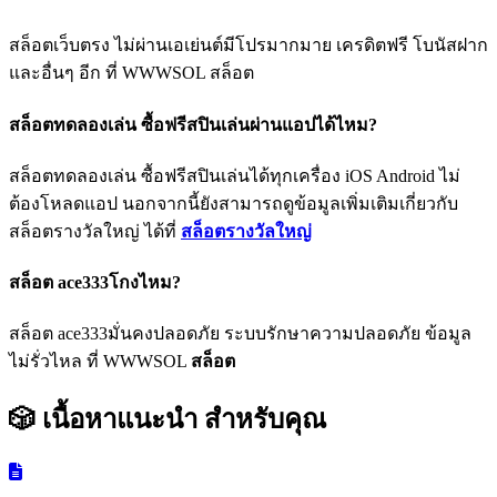
สล็อตเว็บตรง ไม่ผ่านเอเย่นต์มีโปรมากมาย เครดิตฟรี โบนัสฝาก
และอื่นๆ อีก ที่ WWWSOL สล็อต
สล็อตทดลองเล่น ซื้อฟรีสปินเล่นผ่านแอปได้ไหม?
สล็อตทดลองเล่น ซื้อฟรีสปินเล่นได้ทุกเครื่อง iOS Android ไม่
ต้องโหลดแอป นอกจากนี้ยังสามารถดูข้อมูลเพิ่มเติมเกี่ยวกับ
สล็อตรางวัลใหญ่ ได้ที่
สล็อตรางวัลใหญ่
สล็อต ace333โกงไหม?
สล็อต ace333มั่นคงปลอดภัย ระบบรักษาความปลอดภัย ข้อมูล
ไม่รั่วไหล ที่ WWWSOL
สล็อต
🎲 เนื้อหาแนะนำ
สำหรับคุณ