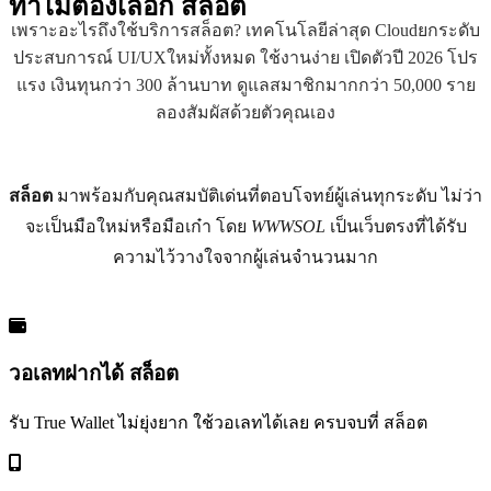
ทำไมต้องเลือก
สล็อต
เพราะอะไรถึงใช้บริการสล็อต? เทคโนโลยีล่าสุด Cloudยกระดับ
ประสบการณ์ UI/UXใหม่ทั้งหมด ใช้งานง่าย เปิดตัวปี 2026 โปร
แรง เงินทุนกว่า 300 ล้านบาท ดูแลสมาชิกมากกว่า 50,000 ราย
ลองสัมผัสด้วยตัวคุณเอง
สล็อต
มาพร้อมกับคุณสมบัติเด่นที่ตอบโจทย์ผู้เล่นทุกระดับ ไม่ว่า
จะเป็นมือใหม่หรือมือเก๋า โดย
WWWSOL
เป็นเว็บตรงที่ได้รับ
ความไว้วางใจจากผู้เล่นจำนวนมาก
วอเลทฝากได้ สล็อต
รับ True Wallet ไม่ยุ่งยาก ใช้วอเลทได้เลย ครบจบที่ สล็อต