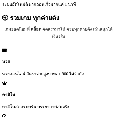
ระบบอัตโนมัติ ฝากถอนเร็วมากแค่ 1 นาที
🎲 รวมเกม
ทุกค่ายดัง
เกมยอดนิยมที่
สล็อต
คัดสรรมาให้ ครบทุกค่ายดัง เล่นสนุกได้
เงินจริง
หวย
หวยออนไลน์ อัตราจ่ายสูงบาทละ 900 ไม่จำกัด
คาสิโน
คาสิโนสดครบครัน บรรยากาศสมจริง