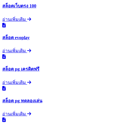
สล็อตเว็บตรง 100
อ่านเพิ่มเติม
สล็อต evoplay
อ่านเพิ่มเติม
สล็อต pg เครดิตฟรี
อ่านเพิ่มเติม
สล็อต pg ทดลองเล่น
อ่านเพิ่มเติม