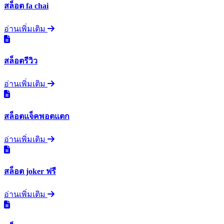
สล็อต fa chai
อ่านเพิ่มเติม
สล็อตรีวิว
อ่านเพิ่มเติม
สล็อตแจ็คพอตแตก
อ่านเพิ่มเติม
สล็อต joker ฟรี
อ่านเพิ่มเติม