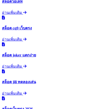
สล็อตวอเลท
อ่านเพิ่มเติม
สล็อต cq9 เว็บตรง
อ่านเพิ่มเติม
สล็อต joker แตกง่าย
อ่านเพิ่มเติม
สล็อต jili ทดลองเล่น
อ่านเพิ่มเติม
สล็อตเว็บตรง 2026