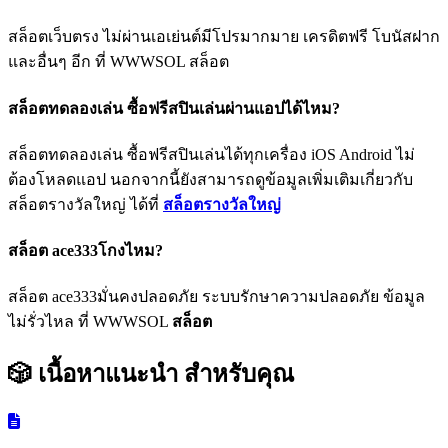
สล็อตเว็บตรง ไม่ผ่านเอเย่นต์มีโปรมากมาย เครดิตฟรี โบนัสฝาก
และอื่นๆ อีก ที่ WWWSOL สล็อต
สล็อตทดลองเล่น ซื้อฟรีสปินเล่นผ่านแอปได้ไหม?
สล็อตทดลองเล่น ซื้อฟรีสปินเล่นได้ทุกเครื่อง iOS Android ไม่
ต้องโหลดแอป นอกจากนี้ยังสามารถดูข้อมูลเพิ่มเติมเกี่ยวกับ
สล็อตรางวัลใหญ่ ได้ที่
สล็อตรางวัลใหญ่
สล็อต ace333โกงไหม?
สล็อต ace333มั่นคงปลอดภัย ระบบรักษาความปลอดภัย ข้อมูล
ไม่รั่วไหล ที่ WWWSOL
สล็อต
🎲 เนื้อหาแนะนำ
สำหรับคุณ