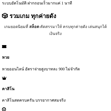
ระบบอัตโนมัติ ฝากถอนเร็วมากแค่ 1 นาที
🎲 รวมเกม
ทุกค่ายดัง
เกมยอดนิยมที่
สล็อต
คัดสรรมาให้ ครบทุกค่ายดัง เล่นสนุกได้
เงินจริง
หวย
หวยออนไลน์ อัตราจ่ายสูงบาทละ 900 ไม่จำกัด
คาสิโน
คาสิโนสดครบครัน บรรยากาศสมจริง