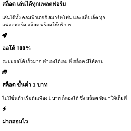
สล็อต เล่นได้ทุกแพลตฟอร์ม
เล่นได้ทั้ง คอมพิวเตอร์ สมาร์ทโฟน และแท็บเล็ต ทุก
แพลตฟอร์ม สล็อต พร้อมให้บริการ
ออโต้ 100%
ระบบออโต้ เร็วมาก ทำเองได้เลย ที่ สล็อต มีให้ครบ
สล็อต ขั้นต่ำ 1 บาท
ไม่มีขั้นต่ำ เริ่มต้นเพียง 1 บาท ก็ลองได้ ซึ่ง สล็อต จัดมาให้เต็มที่
ฝากถอนไว