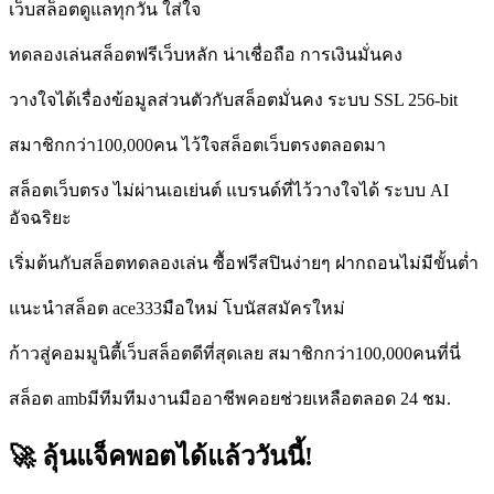
เว็บสล็อตดูแลทุกวัน ใส่ใจ
ทดลองเล่นสล็อตฟรีเว็บหลัก น่าเชื่อถือ การเงินมั่นคง
วางใจได้เรื่องข้อมูลส่วนตัวกับสล็อตมั่นคง ระบบ SSL 256-bit
สมาชิกกว่า100,000คน ไว้ใจสล็อตเว็บตรงตลอดมา
สล็อตเว็บตรง ไม่ผ่านเอเย่นต์ แบรนด์ที่ไว้วางใจได้ ระบบ AI
อัจฉริยะ
เริ่มต้นกับสล็อตทดลองเล่น ซื้อฟรีสปินง่ายๆ ฝากถอนไม่มีขั้นต่ำ
แนะนำสล็อต ace333มือใหม่ โบนัสสมัครใหม่
ก้าวสู่คอมมูนิตี้เว็บสล็อตดีที่สุดเลย สมาชิกกว่า100,000คนที่นี่
สล็อต ambมีทีมทีมงานมืออาชีพคอยช่วยเหลือตลอด 24 ชม.
🚀 ลุ้นแจ็คพอตได้แล้ววันนี้!