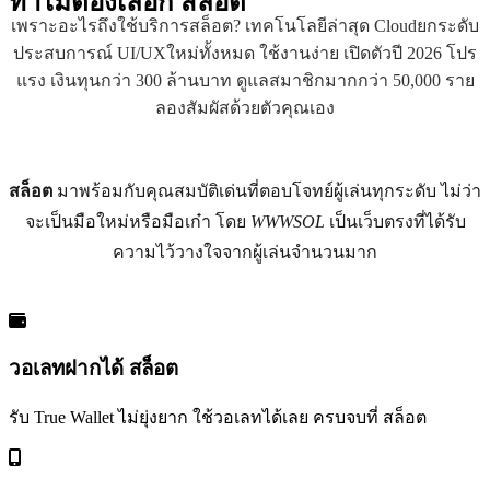
ทำไมต้องเลือก
สล็อต
เพราะอะไรถึงใช้บริการสล็อต? เทคโนโลยีล่าสุด Cloudยกระดับ
ประสบการณ์ UI/UXใหม่ทั้งหมด ใช้งานง่าย เปิดตัวปี 2026 โปร
แรง เงินทุนกว่า 300 ล้านบาท ดูแลสมาชิกมากกว่า 50,000 ราย
ลองสัมผัสด้วยตัวคุณเอง
สล็อต
มาพร้อมกับคุณสมบัติเด่นที่ตอบโจทย์ผู้เล่นทุกระดับ ไม่ว่า
จะเป็นมือใหม่หรือมือเก๋า โดย
WWWSOL
เป็นเว็บตรงที่ได้รับ
ความไว้วางใจจากผู้เล่นจำนวนมาก
วอเลทฝากได้ สล็อต
รับ True Wallet ไม่ยุ่งยาก ใช้วอเลทได้เลย ครบจบที่ สล็อต