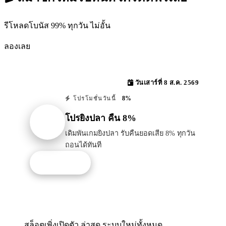
รีโหลดโบนัส 99% ทุกวัน ไม่อั้น
ลองเลย
วันเสาร์ที่ 8 ส.ค. 2569
8%
โปรโมชั่นวันนี้
โปรยิงปลา คืน 8%
เดิมพันเกมยิงปลา รับคืนยอดเสีย 8% ทุกวัน
ถอนได้ทันที
รับโปรนี้
สล็อตเพิ่งเปิดตัว ล่าสุด ระบบใหม่ทั้งหมด