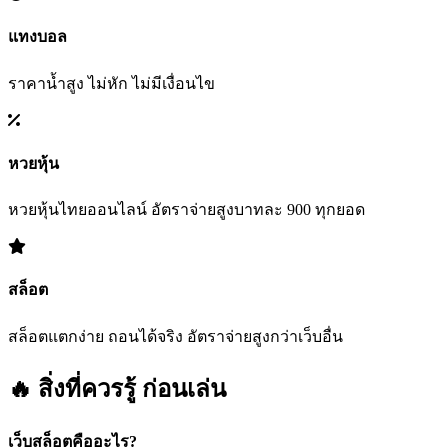
แทงบอล
ราคาน้ำสูง ไม่หัก ไม่มีเงื่อนไข
หวยหุ้น
หวยหุ้นไทยออนไลน์ อัตราจ่ายสูงบาทละ 900 ทุกยอด
สล็อต
สล็อตแตกง่าย ถอนได้จริง อัตราจ่ายสูงกว่าเว็บอื่น
🔥 สิ่งที่ควรรู้
ก่อนเล่น
เว็บสล็อตคืออะไร?