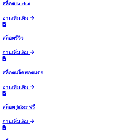
สล็อต fa chai
อ่านเพิ่มเติม
สล็อตรีวิว
อ่านเพิ่มเติม
สล็อตแจ็คพอตแตก
อ่านเพิ่มเติม
สล็อต joker ฟรี
อ่านเพิ่มเติม