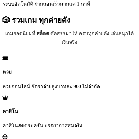
ระบบอัตโนมัติ ฝากถอนเร็วมากแค่ 1 นาที
🎲 รวมเกม
ทุกค่ายดัง
เกมยอดนิยมที่
สล็อต
คัดสรรมาให้ ครบทุกค่ายดัง เล่นสนุกได้
เงินจริง
หวย
หวยออนไลน์ อัตราจ่ายสูงบาทละ 900 ไม่จำกัด
คาสิโน
คาสิโนสดครบครัน บรรยากาศสมจริง