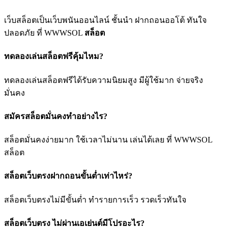
เว็บสล็อตเป็นเว็บพนันออนไลน์ ชั้นนำ ฝากถอนออโต้ ทันใจ
ปลอดภัย ที่ WWWSOL
สล็อต
ทดลองเล่นสล็อตฟรีคุ้มไหม?
ทดลองเล่นสล็อตฟรีได้รับความนิยมสูง มีผู้ใช้มาก จ่ายจริง
มั่นคง
สมัครสล็อตมั่นคงทำอย่างไร?
สล็อตมั่นคงง่ายมาก ใช้เวลาไม่นาน เล่นได้เลย ที่ WWWSOL
สล็อต
สล็อตเว็บตรงฝากถอนขั้นต่ำเท่าไหร่?
สล็อตเว็บตรงไม่มีขั้นต่ำ ทำรายการเร็ว รวดเร็วทันใจ
สล็อตเว็บตรง ไม่ผ่านเอเย่นต์มีโปรอะไร?