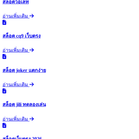
สล็อตวอเลท
อ่านเพิ่มเติม
สล็อต cq9 เว็บตรง
อ่านเพิ่มเติม
สล็อต joker แตกง่าย
อ่านเพิ่มเติม
สล็อต jili ทดลองเล่น
อ่านเพิ่มเติม
สล็อตเว็บตรง 2026