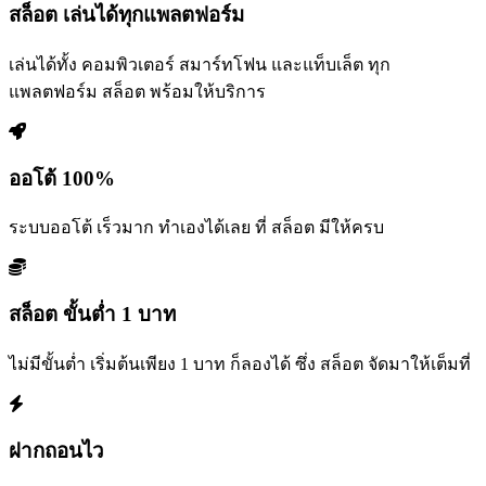
สล็อต เล่นได้ทุกแพลตฟอร์ม
เล่นได้ทั้ง คอมพิวเตอร์ สมาร์ทโฟน และแท็บเล็ต ทุก
แพลตฟอร์ม สล็อต พร้อมให้บริการ
ออโต้ 100%
ระบบออโต้ เร็วมาก ทำเองได้เลย ที่ สล็อต มีให้ครบ
สล็อต ขั้นต่ำ 1 บาท
ไม่มีขั้นต่ำ เริ่มต้นเพียง 1 บาท ก็ลองได้ ซึ่ง สล็อต จัดมาให้เต็มที่
ฝากถอนไว